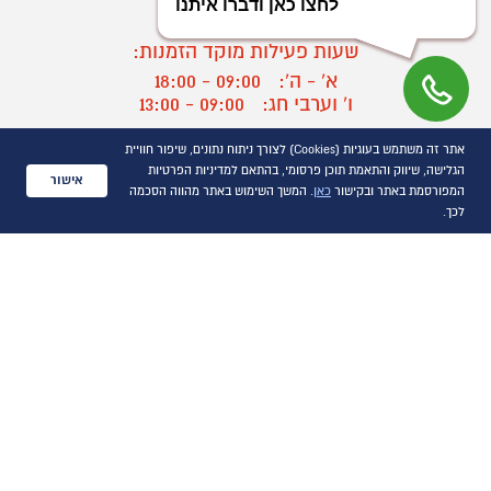
03-9545370
שעות פעילות מוקד הזמנות:
א' - ה':
09:00 - 18:00
ו' וערבי חג:
09:00 - 13:00
שעות פעילות מוקד שירות לקוחות:
אתר זה משתמש בעוגיות (Cookies) לצורך ניתוח נתונים, שיפור חוויית
א' - ד':
09:00 - 16:30
הגלישה, שיווק והתאמת תוכן פרסומי, בהתאם למדיניות הפרטיות
אישור
ה :
09:00 - 16:00
המפורסמת באתר ובקישור
כאן
. המשך השימוש באתר מהווה הסכמה
חול המועד
09:00 - 15:00
לכך.
?
יצירת קשר/ביטול הזמנה
כל הזכויות שמורות P1000© 2021
התמונות להמחשה בלבד
ט.ל.ח.