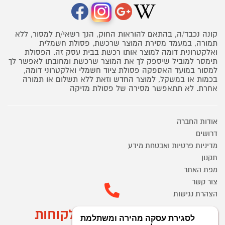
קונה נכבד/ה, בהתאם להוראות החוק, הנך רשאי/ת למסור, ללא
תמורה, במעמד מסירת המוצר שרכשת, פסולת חשמלית
ואלקטרונית דומה למוצר אותו רכשת בבית עסק זה. הפסולת
תימסר למוביל שיספק לך את המוצר שרכשת ומחובתו לאפשר לך
למסור במועד האספקה פסולת ציוד חשמלי ואלקטרוני דומה,
בכמות או במשקל, למוצר החדש וזאת ללא תשלום או תמורה
אחרת. לא תתאפשר מסירה של פסולת מזיקה
אודות החברה
דרושים
מדיניות פרטיות ואבטחת מידע
תקנון
מפת האתר
צור קשר
הצהרת נגישות
מוקד הזמנות ושירות לקוחות