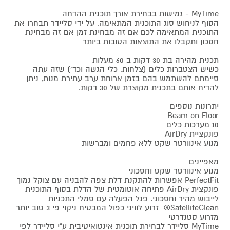
MyTime - גמישות בבחירת אורך תוכנית ההדחה
הסוף לניחוש סוג התוכנית המתאימה, על ידי סליידר תבחרו את
התוכנית המתאימה לכם אם זה מבחינת זמן אם זה מבחינת
חסכון ותקבלו את התוצאות הטובות ביותר
תכנית מהירה בת 30 דקות ב 60 מעלות
כשיש הצטברות כלים (צלחות, כלי הגשה וכד') שזה עתה
סיימתם להשתמש בהם בזמן ארוחת ערב עתירת מנות, ניתן
להדיח אותם בתכנית מקוצרת של 30 דקות.
יתרונות נוספים
Beam on Floor
10 מערכות כלים
פונקציית AirDry
מנוע אינוורטר שקט ללא פחמים ומברשות
מאפיינים
מנוע אינוורטר שקט וחסכוני
PerfectFit אפשרות להתקנת דלת צפה להבניה עם צוקל נמוך
פונקצית AirDry פתיחה אוטומטית של הדלת בסוף התוכנית
לייבוש מהיר וחסכוני. פנל הפעלה עם סמלי התכניות
SatelliteClean® זרוע לוויני כפול המבטיח ניקוי פי 3 טוב יותר
מזרוע סטנדרטי
MyTime סליידר לבחירת תוכנית אינטואיטיבית ע"י סליידר לפי