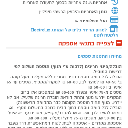
אחריות:
שנה אחריות בכפוף לתעודת האחריות
נותן האחריות:
היבואן הרשמי מיניליין
מס' תשלומים:
16
למגוון מדיחי כלים של המותג
Electrolux
אלקטרולוקס
לצפייה בתנאי אספקה
מחירון התקנות ספקים
הובלה/פינוי חריגים (לרבות ע"י מנוף) תוספת תשלום לפי
דרישת המוביל
.
הובלה לכל קומה נוספת בבית מגורים ללא מעלית. מעל קומה
ב' 40-50 ₪ למוצר לבן, 60-80 ₪ למקרר/מקפיא, מסכים עד 65
אינץ' בין 50-80 ₪
מסכים מ-75 אינץ' ומעלה 80-100 ₪ (במסכים אלו ברוב
המקרים יידרש מנוף ותחול הוראת הובלה חריגה שלעיל. אם לא
יידרש מנוף תחול תוספת הקומות כבר מהקומה הראשונה)
הובלה לכל קומה נוספת בתוך הבית כרוכה בתשלום נוסף: 40-
50 ₪ למוצר לבן, 60-80 ₪ למקרר/מקפיא, מסכים עד 65 אינץ'
בין 50-80 ₪, מסכים מ-75 אינץ' ומעלה 80-100 ₪.
אספקת מקררים - אספקה לבית לקוח המתאפשרת דרך מעבר