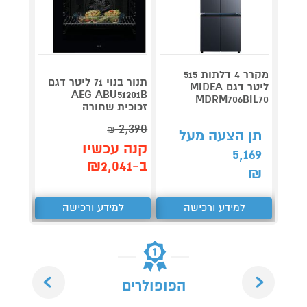
מקרר 4 דלתות 515
תנור בנוי 71 ליטר דגם
תנור מ
ליטר דגם MIDEA
090IX
AEG ABU51201B
MDRM706BIL70
זכוכית שחורה
PRO נירוסטה
2,290
2,390
₪
תן הצעה מעל
קנה עכשיו
קנה 
5,169
ב-₪2,041
ב-₪1,890
₪
למידע ורכישה
למידע ורכישה
ל
Next
Previous
הפופולרים