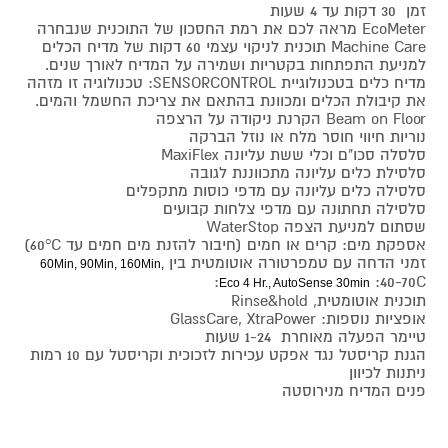
זמן 30 דקות עד 4 שעות
EcoMeter מראה לכם את רמת החסכון של התוכנית שנבחרה
Machine Care תוכנית לניקוי עצמי 60 דקות של מדיח הכלים
למניעת התפתחות בקטריות ושמירה על המדיח לאורך שנים.
מדיח כלים בטכנולוגיית SENSORCONTROL: טכנולוגיה זו מזהה
את קיבולת הכלים ומכוונת בהתאם את צריכת החשמל והמים.
Beam on Floor הקרנת ניקודה על הרצפה
נוריות חיווי חוסר מלח או נוזל הברקה
סלסלה סכו"ם וכלי ששת עליונה MaxiFlex
סלסילת כלים עליונה מתכווננת לגובה
סלסילה כלים עליונה עם מדפי כוסות מתקפלים
סלסילה תחתונה עם מדפי צלחות קבועים
שסתום למניעת הצפה WaterStop
אספקת מים: קרים או חמים (חיבור להזנת מים חמים עד 60°C)
זמני הדחה עם טמפרטורה אוטומטית בין
60Min, 90Min, 160Min,
:40-70C:
Eco 4 Hr., AutoSense 30min
תוכנית אוטומטית, Rinse&hold
אופציות נוספות: GlassCare, XtraPower
טיימר הפעלה מאוחרת 1-24 שעות
הגנת קריסטל נגד אפקט עכירות לזכוכית וקריסטל עם 10 רמות
ניתנות לכיוון
פנים המדיח מנירוסטה