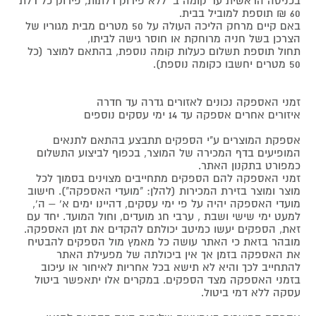
בכניסה הראשית עד קומה ב' ללא פירוק דלתות, פירוק כל דלת
60 ₪ תוספת למוביל בבית.
באם קיים מרחק הליכה העולה על 50 מטרים מבית מגוריו של
הצרכן בשל חניה מרוחקת או חוסר גישה לביתו,
תחול תוספת תשלום כעלות קומה נוספת, בהתאם למוצר (כל
50 מטרים יחשבו כקומה נוספת).
זמני האספקה נכונים לאזורים גדרה עד חדרה
איזורים אחרים אספקה עד 14 ימי עסקים נוספים
אספקת המוצרים ע"י הספקים תתבצע בהתאם לתנאים
המופיעים בדף המכירה של המוצר, בכפוף לביצוע התשלום
כמפורט בתקנון האתר.
זמני האספקה להם הספקים מתחייבים מצוינים בסמוך לכל
מוצר ומוצר בזירת המכירות (להלן: "מועדי האספקה"). חישוב
מועדי האספקה יהיה על פי ימי עסקים, דהיינו ימים א' – ה',
למעט ימי שישי ושבת , ערבי חג מועדים, וחול המועד. יחד עם
זאת, הספקים יעשו כמיטב יכולתם להקדים את זמן האספקה.
מובהר בזאת כי האתר עושה כל מאמץ מול הספקים להבטיח
את האספקה בזמן אך אין ביכולתה של מפעילת האתר
להתחייב לכך והיא לא תישא בכל אחריות לאיחור או עיכוב
בזמני האספקה מצד הספקים. במקרים אלו יתאפשר ביטול
עסקה ללא דמי ביטול.