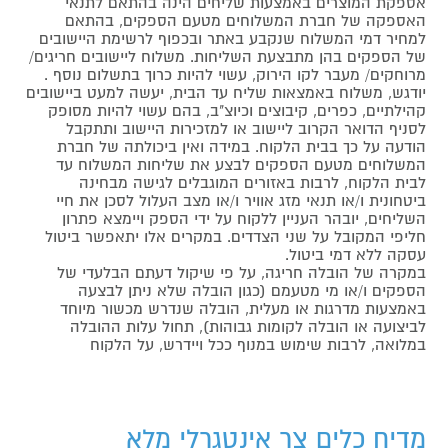
אספקת המוצרים באמצעות שליחים הינה בהתאם לתנאי
האספקה של חברת המשלוחים מטעם הספקים, בהתאם
למחיר דמי המשלוח שנקבע באתר ובכפוף לרשימת היישובים
של הספקים בהן מתבצעת השליחות. משלוח ליישובים חריגים/
מרוחקים/ מעבר לקו הירוק, עשוי להיות כרוך בתשלום נוסף .
יודגש, משלוח באמצאות שליח עד הבית, יעשה למעט ביישובים
קהילתיים, כפרים, קיבוצים וכיוצ"ב, בהם עשוי להיות מסופק
לסניף הדואר הקרוב ליישוב או למזכירות היישוב ותתקבל
הודעה על כך בבית הלקוח. במידה ואין ביכולתה של חברת
המשלוחים מטעם הספקים לבצע את שליחות המשלוח עד
לבית הלקוח, לרבות באזורים המוגבלים לגישה מבחינה
ביטחונית ו/או תנאי מזג אוויר ו/או מצב העלול לסכן את חיי
השליחים, יובהר העניין ללקוח על ידי הספק ויימצא פתרון
חליפי המקובל על שני הצדדים. במקרים אלו יתאפשר ביטול
עסקה ללא דמי ביטול.
במקרה של הובלה חריגה, על פי שיקול דעתם הבלעדי של
הספקים ו/או מי מטעמם (כגון הובלה שלא ניתן לבצעה
באמצעות מדרגות או מעלית, הובלה שנדרש מכשור מיוחד
לביצועה או הובלה לקומות גבוהות), תחול עלות ההובלה
במלואה, לרבות שימוש במנוף ככל ויידרש, על הלקוח
מדיח כלים צר אינטגרלי מלא