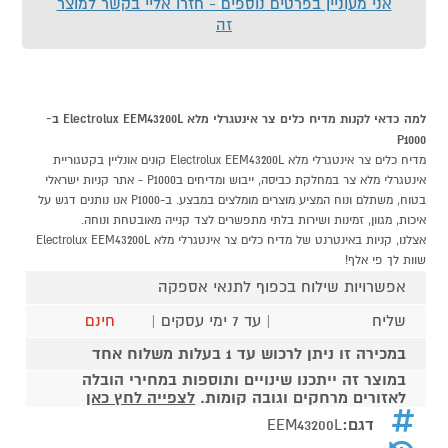
אני מעוניין בפרטים נוספים - חזרו אליי בקשר למוצר
זה
למה כדאי לקנות מדיח כלים צר אינטגרלי מלא Electrolux EEM43200L ב-
P1000
מדיח כלים צר אינטגרלי מלא Electrolux EEM43200L קונים אונליין בקטגוריית
אינטגרלי מלא צר במחלקת כביסה, ייבוש ומדיחים בP1000 - אתר קניות ישראלי
בטוח, משתלם ונוח המציע מוצרים מומלצים במבצע. ב-P1000 אנו נותנים דגש על
איכות, מגוון, זמינות ושירות בלתי מתפשרים לצד קנייה מאובטחת ונוחה.
אצלנו, קניות באינטרנט של מדיח כלים צר אינטגרלי מלא Electrolux EEM43200L
שוות לך פי אלף!
אפשרויות שילוח בכפוף לתנאי אספקה
שליח
| עד 7 ימי עסקים |
חינם
במכירה זו ניתן לרכוש עד 1 בעלות משלוח אחד
במוצר זה ייתכנו שינויים ותוספות במחירי הובלה
לאזורים מרחקים וגובה קומות.
לצפייה לחץ כאן
דגם:
EEM43200L