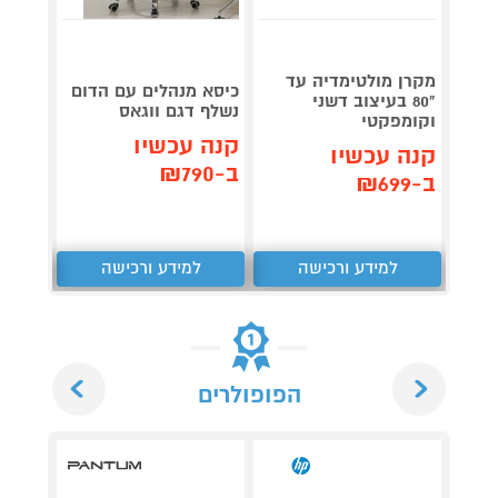
מקרן מולטימדיה עד
כיסא מנהלים עם הדום
שולחן
"80 בעיצוב דשני
נשלף דגם ווגאס
מבית HOMAX
וקומפקטי
קנה עכשיו
קנה 
קנה עכשיו
ב-₪790
ב-₪599
ב-₪699
למידע ורכישה
למידע ורכישה
ל
Next
Previous
הפופולרים