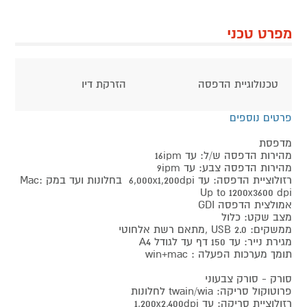
מפרט טכני
טכנולוגיית הדפסה
הזרקת דיו
פרטים נוספים
מדפסת
מהירות הדפסה ש/ל: עד 16ipm
מהירות הדפסה צבע: עד 9ipm
רזולוציית הדפסה: עד 6,000x1,200dpi בחלונות ועד במק Mac:
Up to 1200x3600 dpi
אמולצית הדפסה GDI
מצב שקט: כלול
ממשקים: USB 2.0 ,מתאם רשת אלחוטי
מגירת נייר: עד 150 דף עד לגודל A4
תומך מערכות הפעלה : win+mac
סורק - סורק צבעוני
פרוטוקול סריקה: twain/wia לחלונות
רזולוציית סריקה: עד 1,200x2,400dpi