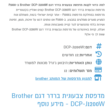
למה כדאי לקנות מדפסת צבעונית ברדר דגם Brother DCP-J1200W ב-P1000
מדפסת צבעונית ברדר דגם Brother DCP-J1200W קונים אונליין בקטגוריית
מדפסות במחלקת מדפסות בP1000 - אתר קניות ישראלי בטוח, משתלם ונוח
המציע מוצרים מומלצים במבצע. ב-P1000 אנו נותנים דגש על איכות, מגוון, זמינות
ושירות בלתי מתפשרים לצד קנייה מאובטחת ונוחה.
אצלנו, קניות באינטרנט של מדפסת צבעונית ברדר דגם Brother DCP-J1200W
שוות לך פי אלף!
דגם:
DCP-J1200W
אחריות:
12 חודשים
נותן האחריות:
היבואן ג'נרל מכונות למשרד
מס' תשלומים:
12
למגוון מדפסות של המותג
brother
מדפסת צבעונית ברדר דגם Brother
DCP-J1200W - מידע נוסף