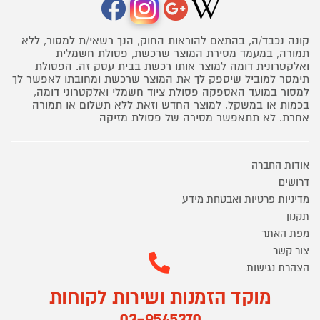
קונה נכבד/ה, בהתאם להוראות החוק, הנך רשאי/ת למסור, ללא
תמורה, במעמד מסירת המוצר שרכשת, פסולת חשמלית
ואלקטרונית דומה למוצר אותו רכשת בבית עסק זה. הפסולת
תימסר למוביל שיספק לך את המוצר שרכשת ומחובתו לאפשר לך
למסור במועד האספקה פסולת ציוד חשמלי ואלקטרוני דומה,
בכמות או במשקל, למוצר החדש וזאת ללא תשלום או תמורה
אחרת. לא תתאפשר מסירה של פסולת מזיקה
אודות החברה
דרושים
מדיניות פרטיות ואבטחת מידע
תקנון
מפת האתר
צור קשר
הצהרת נגישות
מוקד הזמנות ושירות לקוחות
03-9545370