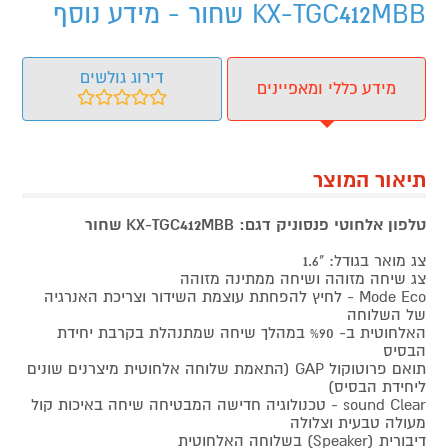
KX-TGC412MBB שחור - מידע נוסף
דירוג גולשים
מידע כללי ומאפיינים
תיאור המוצר
טלפון אלחוטי פנסוניק דגם: KX-TGC412MBB שחור
צג מואר בגודל: "1.6
צג שיחה מזוהה ושיחה ממתינה מזוהה
Mode Eco - לחיץ להפחתת עוצמת השידור וצריכת האנרגיה
של השלוחה
האלחוטית ב- %90 במהלך שיחה שמתנהלת בקרבת יחידת
הבסיס
תואם פרוטוקול GAP (התאמת שלוחה אלחוטית מיצרנים שונים
ליחידת הבסיס)
sound Clear - טכנולוגיה חדישה המבטיחה שיחה באיכות קול
מעולה טבעית וצלולה
דיבורית (Speaker) בשלוחה האלחוטית