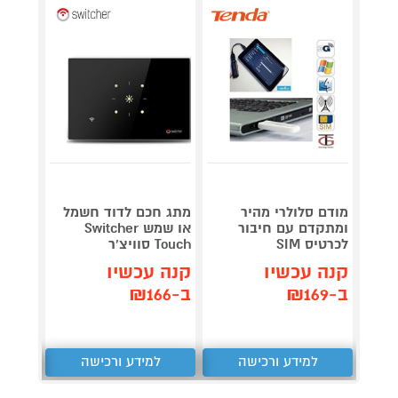
מודם סלולרי מהיר
מתג חכם לדוד חשמל
ומתקדם עם חיבור
או שמש Switcher
לתנאי חו
לכרטיס SIM
Touch סוויצ'ר
קנה 
קנה עכשיו
קנה עכשיו
ב-₪349
ב-₪169
ב-₪166
למידע ורכישה
למידע ורכישה
ל