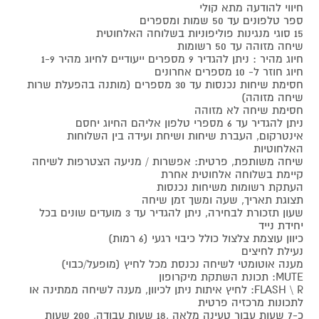
חיווי להודעה מתא קולי
ספר טלפונים עד 50 שמות ומספרים
15 סוגי מנגינות פוליפוניות בשלוחה האלחוטית
שיחה מזוהה עד 50 רשומות
חיוג מהיר : ניתן להגדיר 9 מספרים ייעודיים לחיוג מהיר 1-9
חיוג חוזר ל- 10 מספרים אחרונים
חסימת שיחות נכנסות עד 30 מספרים (מותנה בהפעלת שרות
שיחה מזוהה)
חסימת שיחה לא מזוהה
ניתן להגדיר עד 6 מספרי טלפון אליהם החיוג יחסם
אינטרקום, העברת שיחות ושיחת ועידה בין השלוחות
האלחוטיות
שיחה משותפת, פרטית: אפשרות / מניעה הצטרפות לשיחה
קיימת בשלוחה אלחוטית אחרת
העתקת רשומות משיחות נכנסות
תצוגת תאריך, שעה ומשך זמן שיחה
שעון תזכורת לבחירה, ניתן להגדיר עד 3 מועדים שונים בכל
יחידת נייד
כיוון עוצמת צלצול כולל כיבוי רגעי (6 רמות)
נעילת לחיצים
מענה אוטומטי לשיחה נכנסת מכל לחיץ (מופעל/כבוי)
MUTE: תכונת השתקת מיקרופון
FLASH \ R: לחיץ איתות ניתן לכיוון, מענה לשיחה ממתינה או
לתכונות מרכזיה פרטית
כ-7 שעות עבור טעינה מלאה ,18 שעות עבודה, 200 שעות