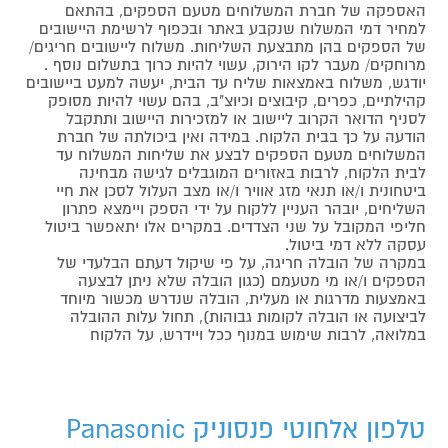
האספקה של חברת המשלוחים מטעם הספקים, בהתאם
למחיר דמי המשלוח שנקבע באתר ובכפוף לרשימת היישובים
של הספקים בהן מתבצעת השליחות. משלוח ליישובים חריגים/
מרוחקים/ מעבר לקו הירוק, עשוי להיות כרוך בתשלום נוסף .
יודגש, משלוח באמצאות שליח עד הבית, יעשה למעט ביישובים
קהילתיים, כפרים, קיבוצים וכיוצ"ב, בהם עשוי להיות מסופק
לסניף הדואר הקרוב ליישוב או למזכירות היישוב ותתקבל
הודעה על כך בבית הלקוח. במידה ואין ביכולתה של חברת
המשלוחים מטעם הספקים לבצע את שליחות המשלוח עד
לבית הלקוח, לרבות באזורים המוגבלים לגישה מבחינה
ביטחונית ו/או תנאי מזג אוויר ו/או מצב העלול לסכן את חיי
השליחים, יובהר העניין ללקוח על ידי הספק ויימצא פתרון
חליפי המקובל על שני הצדדים. במקרים אלו יתאפשר ביטול
עסקה ללא דמי ביטול.
במקרה של הובלה חריגה, על פי שיקול דעתם הבלעדי של
הספקים ו/או מי מטעמם (כגון הובלה שלא ניתן לבצעה
באמצעות מדרגות או מעלית, הובלה שנדרש מכשור מיוחד
לביצועה או הובלה לקומות גבוהות), תחול עלות ההובלה
במלואה, לרבות שימוש במנוף ככל ויידרש, על הלקוח
טלפון אלחוטי פנסוניק Panasonic