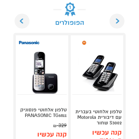
Next
Previous
הפופולרים
טלפון אלחוטי פנסוניק
טלפון אלחוטי בעברית
טלפון 
PANASONIC TG6811
עם דיבורית Motorola
עם צג 
S3002 שחור
ROLA
329
₪
קנה עכשיו
קנה 
קנה עכשיו