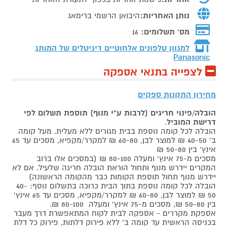
נותן האחריות:
היבואן הרשמי ברימאג
מס' תשלומים:
16
למגוון טלפונים אלחוטיים דיגיטלים של המותג
Panasonic
לצפייה בתנאי אספקה
מחירון התקנות ספקים
הובלה/פינוי חריגים (לרבות ע"י מנוף) תוספת תשלום לפי
דרישת המוביל
.
הובלה לכל קומה נוספת בבית מגורים ללא מעלית. מעל קומה
ב' 40-50 ₪ למוצר לבן, 60-80 ₪ למקרר/מקפיא, מסכים עד 65
אינץ' בין 50-80 ₪
מסכים מ-75 אינץ' ומעלה 80-100 ₪ (במסכים אלו ברוב
המקרים יידרש מנוף ותחול הוראת הובלה חריגה שלעיל. אם לא
יידרש מנוף תחול תוספת הקומות כבר מהקומה הראשונה)
הובלה לכל קומה נוספת בתוך הבית כרוכה בתשלום נוסף: 40-
50 ₪ למוצר לבן, 60-80 ₪ למקרר/מקפיא, מסכים עד 65 אינץ'
בין 50-80 ₪, מסכים מ-75 אינץ' ומעלה 80-100 ₪.
אספקת מקררים - אספקה לבית לקוח המתאפשרת דרך מעבר
בכניסה הראשית עד קומה ב' ללא פירוק דלתות, פירוק כל דלת