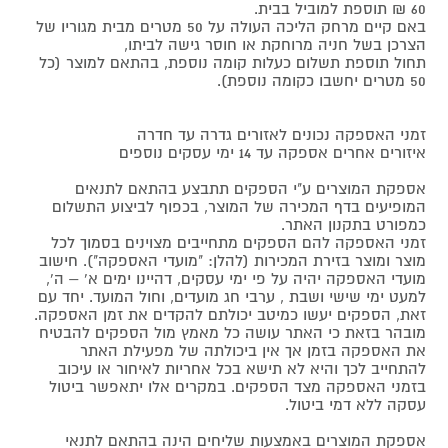
60 ₪ תוספת למוביל בבית.
באם קיים מרחק הליכה העולה על 50 מטרים מבית מגוריו של
הצרכן בשל חניה מרוחקת או חוסר גישה לביתו,
תחול תוספת תשלום כעלות קומה נוספת, בהתאם למוצר (כל
50 מטרים יחשבו כקומה נוספת).
זמני האספקה נכונים לאזורים גדרה עד חדרה
איזורים אחרים אספקה עד 14 ימי עסקים נוספים
אספקת המוצרים ע"י הספקים תתבצע בהתאם לתנאים
המופיעים בדף המכירה של המוצר, בכפוף לביצוע התשלום
כמפורט בתקנון האתר.
זמני האספקה להם הספקים מתחייבים מצוינים בסמוך לכל
מוצר ומוצר בזירת המכירות (להלן: "מועדי האספקה"). חישוב
מועדי האספקה יהיה על פי ימי עסקים, דהיינו ימים א' – ה',
למעט ימי שישי ושבת , ערבי חג מועדים, וחול המועד. יחד עם
זאת, הספקים יעשו כמיטב יכולתם להקדים את זמן האספקה.
מובהר בזאת כי האתר עושה כל מאמץ מול הספקים להבטיח
את האספקה בזמן אך אין ביכולתה של מפעילת האתר
להתחייב לכך והיא לא תישא בכל אחריות לאיחור או עיכוב
בזמני האספקה מצד הספקים. במקרים אלו יתאפשר ביטול
עסקה ללא דמי ביטול.
אספקת המוצרים באמצעות שליחים הינה בהתאם לתנאי