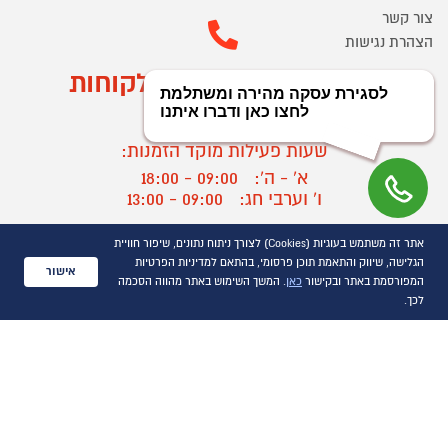
צור קשר
הצהרת נגישות
מוקד הזמנות ושירות לקוחות
03-9545370
שעות פעילות מוקד הזמנות:
א' - ה':
09:00 - 18:00
ו' וערבי חג:
09:00 - 13:00
שעות פעילות מוקד שירות לקוחות:
אתר זה משתמש בעוגיות (Cookies) לצורך ניתוח נתונים, שיפור חוויית
א' - ד':
09:00 - 16:30
הגלישה, שיווק והתאמת תוכן פרסומי, בהתאם למדיניות הפרטיות
אישור
ה :
09:00 - 16:00
המפורסמת באתר ובקישור
כאן
. המשך השימוש באתר מהווה הסכמה
חול המועד
09:00 - 15:00
לכך.
?
יצירת קשר/ביטול הזמנה