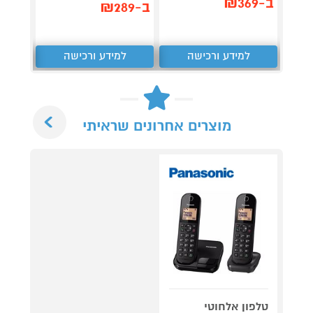
ב-₪369
ב-₪159
ב-₪289
למידע ורכישה
למידע ורכישה
ל
Next
מוצרים אחרונים שראיתי
טלפון אלחוטי