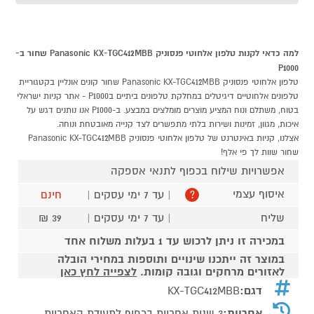
למה כדאי לקנות טלפון אלחוטי פנסוניק Panasonic KX-TGC412MBB שחור ב-
P1000
טלפון אלחוטי פנסוניק Panasonic KX-TGC412MBB שחור קונים אונליין בקטגוריית
טלפונים אלחוטיים דיגיטלים במחלקת טלפונים ביתיים בP1000 - אתר קניות ישראלי
בטוח, משתלם ונוח המציע מוצרים מומלצים במבצע. ב-P1000 אנו נותנים דגש על
איכות, מגוון, זמינות ושירות בלתי מתפשרים לצד קנייה מאובטחת ונוחה.
אצלנו, קניות באינטרנט של טלפון אלחוטי פנסוניק Panasonic KX-TGC412MBB
שחור שוות לך פי אלף!
אפשרויות שילוח בכפוף לתנאי אספקה
איסוף עצמי
| עד 7 ימי עסקים |
חינם
?
שליח
| עד 7 ימי עסקים |
39 ₪
במכירה זו ניתן לרכוש עד 1 בעלות משלוח אחד
במוצר זה ייתכנו שינויים ותוספות במחירי הובלה
לאזורים מרחקים וגובה קומות.
לצפייה לחץ כאן
דגם:
KX-TGC412MBB
אחריות:
3 שנות אחריות בכפוף לתעודת האחריות