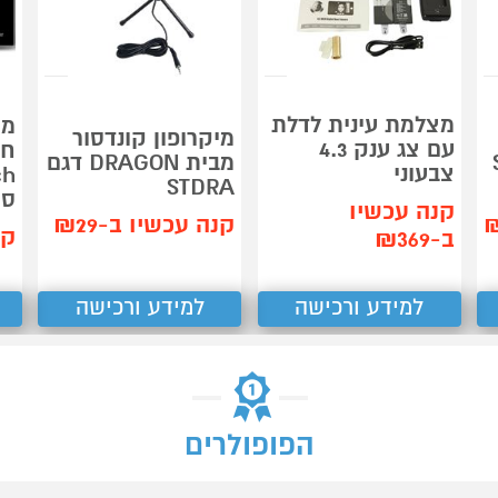
מצלמת עינית לדלת
מת
מיקרופון קונדסור
עם צג ענק 4.3
חש
מבית DRAGON דגם
צבעוני
ch
STDRA
סו
קנה עכשיו
קנה עכשיו ב-₪29
קנ
ב-₪369
למידע ורכישה
למידע ורכישה
הפופולרים