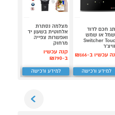
מצלמה נסתרת
ג חכם לדוד
אנ
אלחוטית בשעון יד
מל או שמש
עוצמתית
ואפשרות צפייה
Switcher Tou
רשתות ב
מרחוק
ויצ'ר
קילומטר
קנה עכשיו
ה עכשיו ב-₪166
קנה עכשיו
ב-₪790
למידע ורכישה
למידע ורכישה
למידע
Next