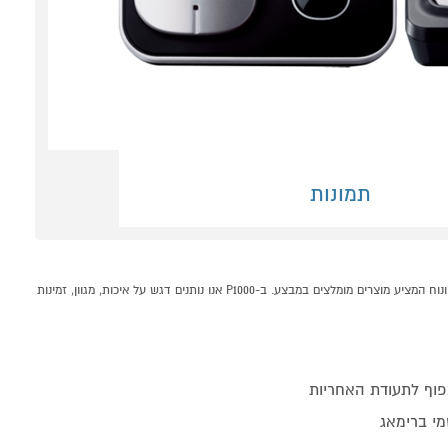
תמונות
טלפון אלחוטי פנסוניק + שלוחה PANASONIC TG6812 קונים אונליין בקטגוריית טלפונים אלחוטיים דיגיטלים במחלקת טלפונים ביתיים בP1000 - אתר קניות ישראלי בטוח, משתלם ונוח המציע מוצרים מומלצים במבצע. ב-P1000 אנו נותנים דגש על איכות, מגוון, זמינות
מי ברימאג