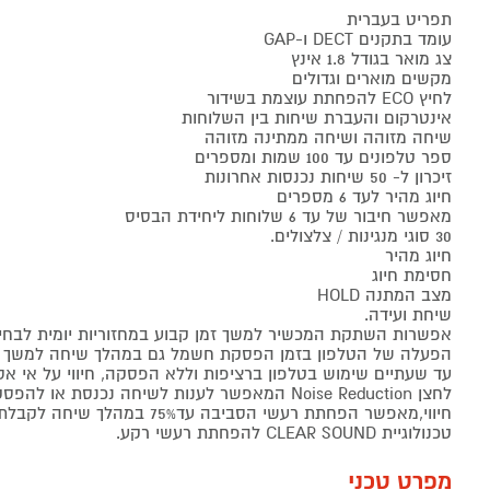
תפריט בעברית
עומד בתקנים DECT ו-GAP
צג מואר בגודל 1.8 אינץ
מקשים מוארים וגדולים
לחיץ ECO להפחתת עוצמת בשידור
אינטרקום והעברת שיחות בין השלוחות
שיחה מזוהה ושיחה ממתינה מזוהה
ספר טלפונים עד 100 שמות ומספרים
זיכרון ל- 50 שיחות נכנסות אחרונות
חיוג מהיר לעד 6 מספרים
מאפשר חיבור של עד 6 שלוחות ליחידת הבסיס
30 סוגי מנגינות / צלצולים.
חיוג מהיר
חסימת חיוג
מצב המתנה HOLD
שיחת ועידה.
אפשרות השתקת המכשיר למשך זמן קבוע במחזוריות יומית לבחי
הפעלה של הטלפון בזמן הפסקת חשמל גם במהלך שיחה למשך 
עד שעתיים שימוש בטלפון ברציפות וללא הפסקה, חיווי על אי 
לחצן Noise Reduction המאפשר לענות לשיחה נכנסת 
חיווי,מאפשר הפחתת רעשי הסביבה עד75% במהלך שיחה לקבלת איכות שמע מרבית.
טכנולוגיית CLEAR SOUND להפחתת רעשי רקע.
מפרט טכני