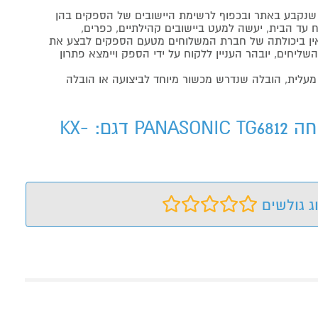
נקבע באתר ובכפוף לרשימת היישובים של הספקים בהן
 עד הבית, יעשה למעט ביישובים קהילתיים, כפרים,
ה ואין ביכולתה של חברת המשלוחים מטעם הספקים לבצע את
שליחים, יובהר העניין ללקוח על ידי הספק ויימצא פתרון
מעלית, הובלה שנדרש מכשור מיוחד לביצועה או הובלה
טלפון אלחוטי פנסוניק + שלוחה PANASONIC TG6812טלפון אלחוטי פנסוניק + שלוחה PANASONIC TG6812 דגם: KX-
ג גולשים