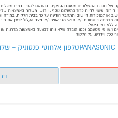
 של חברת המשלוחים מטעם הספקים, בהתאם למחיר דמי המשלוח ש
הירוק, עשוי להיות כרוך בתשלום נוסף . יודגש, משלוח באמצאות שליח
ליישוב או למזכירות היישוב ותתקבל הודעה על כך בבית הלקוח. במיד
בחינה ביטחונית ו/או תנאי מזג אוויר ו/או מצב העלול לסכן את חיי ה
 ללא דמי ביטול.
ו/או מי מטעמם (כגון הובלה שלא ניתן לבצעה באמצעות מדרגות או 
ף ככל ויידרש, על הלקוח
דירו