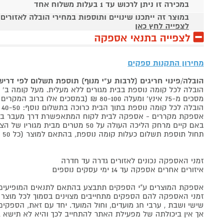
במכירה זו ניתן לרכוש עד 1 בעלות משלוח אחד
במוצר זה ייתכנו שינויים ותוספות במחירי הובלה לאזורים
לצפייה לחץ כאן
לצפייה בתנאי אספקה
מחירון התקנות ספקים
הובלה/פינוי חריגים (לרבות ע"י מנוף) תוספת תשלום לפי דרי
הובלה לכל קומה נוספת בבית מגורים ללא מעלית. מעל קומה ב' 40-50 ₪ למוצר לבן, 60-80 ₪ למקרר/מקפיא, מסכים עד 65 אינץ' בין 50-80 ₪
מסכים מ-75 אינץ' ומעלה 80-100 ₪ (במסכים אלו ברוב המקרים יידרש מנוף ותחול הוראת הובלה חריגה שלעיל. אם לא יידרש מנוף תחול תוספת הקומות כבר מהקומה הראשונה)
הובלה לכל קומה נוספת בתוך הבית כרוכה בתשלום נוסף: 40-50 ₪ למוצר לבן, 60-80 ₪ למקרר/מקפיא, מסכים עד 65 אינץ' בין 50-80 ₪, מסכים מ-75 אינץ' ומעלה 80-100 ₪.
אספקת מקררים - אספקה לבית לקוח המתאפשרת דרך מעבר בכניסה הראשית עד
באם קיים מרחק הליכה העולה על 50 מטרים מבית מגוריו של הצרכן בשל חניה מרוחקת או חוסר גישה לביתו,
תחול תוספת תשלום כעלות קומה נוספת, בהתאם למוצר (כל 50 מטרים יחשבו כקומה נוספת).
זמני האספקה נכונים לאזורים גדרה עד חדרה
איזורים אחרים אספקה עד 14 ימי עסקים נוספים
אספקת המוצרים ע"י הספקים תתבצע בהתאם לתנאים המופיעים ב
זמני האספקה להם הספקים מתחייבים מצוינים בסמוך לכל מוצר ומו
שישי ושבת , ערבי חג מועדים, וחול המועד. יחד עם זאת, הספ
אך אין ביכולתה של מפעילת האתר להתחייב לכך והיא לא תישא ב