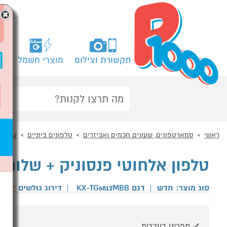
×
תקשורת וצילום
מוצרי חשמל
מח
ראשי
סמארטפונים, שעונים חכמים ואביזרים
טלפונים ביתיים
טלפוני
טלפון אלחוטי פנסוניק + שלוחה ANASONIC TG6812
סוג מוצר: חדש
|
דגם KX-TG6812MBB
|
דירוג גולשים
תפריט בעברית