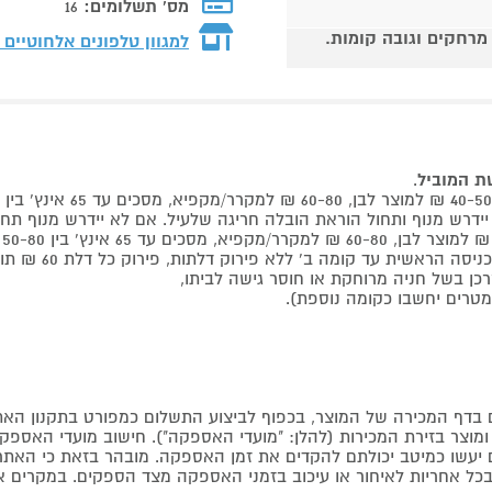
מס' תשלומים:
16
 מרחקים וגובה קומות.
למגוון טלפונים אלחוטיים
שת המוביל
.
 קומה ב' ללא פירוק דלתות, פירוק כל דלת 60 ₪ תוספת למוביל בבית.
דף המכירה של המוצר, בכפוף לביצוע התשלום כמפורט בתקנון האת
צר בזירת המכירות (להלן: "מועדי האספקה"). חישוב מועדי האספקה יה
קים יעשו כמיטב יכולתם להקדים את זמן האספקה. מובהר בזאת כי ה
כל אחריות לאיחור או עיכוב בזמני האספקה מצד הספקים. במקרים א