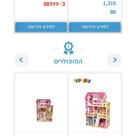
קנה 
1,315
ב-₪599
ב-₪1,249
₪
למידע ורכישה
למידע ורכישה
ל
Next
Previous
הפופולרים