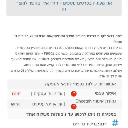
אני מעוניין בפרטים נוספים - חזרו אליי בקשר למוצר
זה
למה כדאי לקנות בריכת כדורים מפרץ ההרפתקאות הכוללת 20 כדורים ב-
P1000
בריכת כדורים מפרץ ההרפתקאות הכוללת 20 כדורים קונים אונליין בקטגוריית
צעצועים ומשחקים במחלקת צעצועים ומשחקים בP1000 - אתר קניות ישראלי
בטוח, משתלם ונוח המציע מוצרים מומלצים במבצע. ב-P1000 אנו נותנים דגש על
איכות, מגוון, זמינות ושירות בלתי מתפשרים לצד קנייה מאובטחת ונוחה.
אצלנו, קניות באינטרנט של בריכת כדורים מפרץ ההרפתקאות הכוללת 20 כדורים
שוות לך פי אלף!
אפשרויות שילוח בכפוף לתנאי אספקה
איסוף עצמי
| עד 7 ימי עסקים |
חינם
?
נקודת איסוף Cheetah
| עד 14 ימי עסקים |
20 ₪
?
במכירה זו ניתן לרכוש עד 1 בעלות משלוח אחד
דגם:
בריכת כדורים