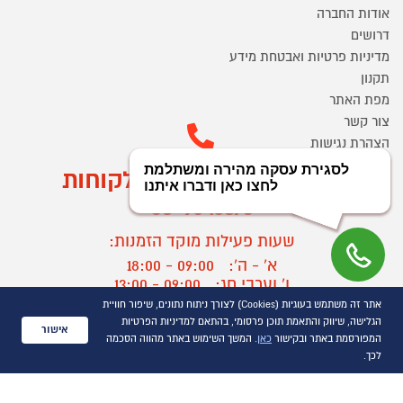
אודות החברה
דרושים
מדיניות פרטיות ואבטחת מידע
תקנון
מפת האתר
צור קשר
הצהרת נגישות
מוקד הזמנות ושירות לקוחות
03-9545370
שעות פעילות מוקד הזמנות:
א' - ה':
09:00 - 18:00
ו' וערבי חג:
09:00 - 13:00
אתר זה משתמש בעוגיות (Cookies) לצורך ניתוח נתונים, שיפור חוויית
שעות פעילות מוקד שירות לקוחות:
הגלישה, שיווק והתאמת תוכן פרסומי, בהתאם למדיניות הפרטיות
אישור
א' - ד':
09:00 - 16:30
המפורסמת באתר ובקישור
כאן
. המשך השימוש באתר מהווה הסכמה
ה :
09:00 - 16:00
לכך.
חול המועד
09:00 - 15:00