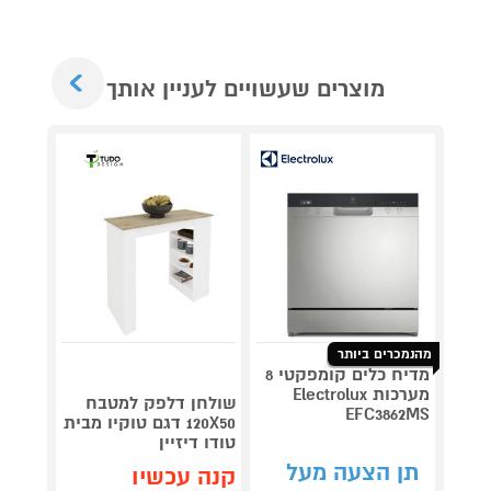
Next
מוצרים שעשויים לעניין אותך
מהנמכרים ביותר
מדיח כלים קומפקטי 8
מערכות Electrolux
שולחן דלפק למטבח
EFC3862MS
120X50 דגם טוקיו מבית
43S5K
טודו דיזיין
1,299
תן הצעה מעל
קנה עכשיו