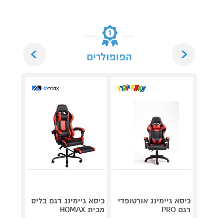
Next
Previous
הפופולרים
כיסא ג
כיסא גיימינג אורטופדי
כיסא גיימינג דגם בליס
עם הד
דגם PRO
מבית HOMAX
דלתא 