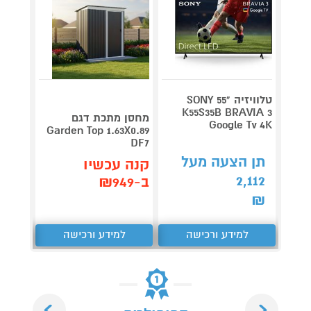
טלוויזיה "55 SONY
V 140
K55S35B BRAVIA 3
מחסן מתכת דגם
Google Tv 4K
תדירא
Garden Top 1.63X0.89
DF7
תן הצעה מעל
תן 
קנה עכשיו
,062
2,112
ב-₪949
₪
₪
למידע ורכישה
למידע ורכישה
ל
Next
Previous