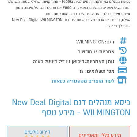
כסאות מנהלים במחלקת רהיטים לבית בP1000 - אתר קניות ישראלי בטוח, משתלם
ונוח המציע מוצרים מומלצים במבצע. ב-P1000 אנו נותנים דגש על איכות, מגוון,
זמינות ושירות בלתי מתפשרים לצד קנייה מאובטחת ונוחה.
אצלנו, קניות באינטרנט של כיסא מנהלים דגם New Deal Digital WILMINGTON
שוות לך פי אלף!
דגם:
WILMINGTON
אחריות:
12 חודשים
נותן האחריות:
היבואן ניו דיל דיגיטל בע"מ
מס' תשלומים:
12
לעוד מוצרים מקטגוריה כסאות
כיסא מנהלים דגם New Deal Digital
WILMINGTON - מידע נוסף
דירוג גולשים
מידע כללי ומאפיינים