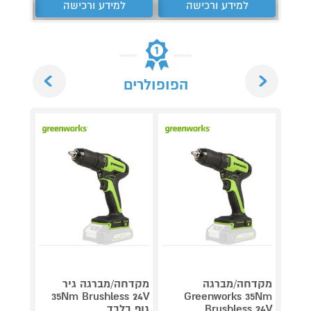
למידע ורכישה
למידע ורכישה
ל
Next
Previous
הפופולרים
מקדחה/מברגה
מקדחה/מברגה גיר
מברגה
35Nm Brushless 24V
Greenworks 35Nm
Brushless 24V
גוף בלבד
סוללה