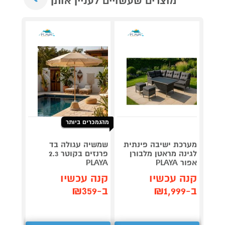
מוצרים שעשויים לעניין אותך
מהנמכרים ביותר
גריל ח
דג
מערכת ישיבה פינתית
שמשיה עגולה בד
OG853
לגינה מראטן מלבורן
פרנזים בקוטר 2.3
אפור PLAYA
PLAYA
תן 
קנה עכשיו
קנה עכשיו
,367
ב-₪1,999
ב-₪359
₪