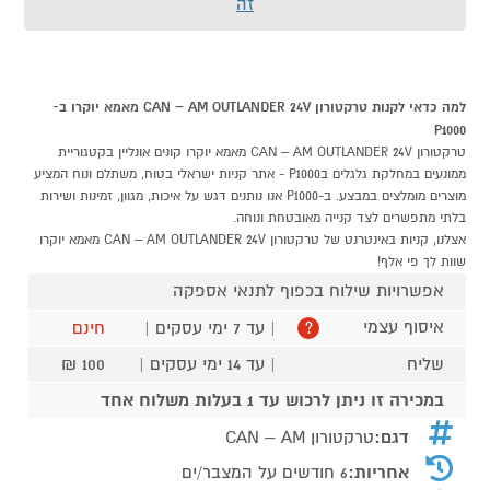
זה
למה כדאי לקנות טרקטורון CAN – AM OUTLANDER 24V מאמא יוקרו ב-
P1000
טרקטורון CAN – AM OUTLANDER 24V מאמא יוקרו קונים אונליין בקטגוריית
ממונעים במחלקת גלגלים בP1000 - אתר קניות ישראלי בטוח, משתלם ונוח המציע
מוצרים מומלצים במבצע. ב-P1000 אנו נותנים דגש על איכות, מגוון, זמינות ושירות
בלתי מתפשרים לצד קנייה מאובטחת ונוחה.
אצלנו, קניות באינטרנט של טרקטורון CAN – AM OUTLANDER 24V מאמא יוקרו
שוות לך פי אלף!
אפשרויות שילוח בכפוף לתנאי אספקה
איסוף עצמי
| עד 7 ימי עסקים |
חינם
?
שליח
| עד 14 ימי עסקים |
100 ₪
במכירה זו ניתן לרכוש עד 1 בעלות משלוח אחד
דגם:
טרקטורון CAN – AM
אחריות:
6 חודשים על המצבר/ים