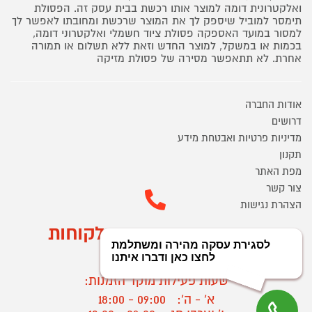
ואלקטרונית דומה למוצר אותו רכשת בבית עסק זה. הפסולת
תימסר למוביל שיספק לך את המוצר שרכשת ומחובתו לאפשר לך
למסור במועד האספקה פסולת ציוד חשמלי ואלקטרוני דומה,
בכמות או במשקל, למוצר החדש וזאת ללא תשלום או תמורה
אחרת. לא תתאפשר מסירה של פסולת מזיקה
אודות החברה
דרושים
מדיניות פרטיות ואבטחת מידע
תקנון
מפת האתר
צור קשר
הצהרת נגישות
מוקד הזמנות ושירות לקוחות
03-9545370
שעות פעילות מוקד הזמנות:
א' - ה':
09:00 - 18:00