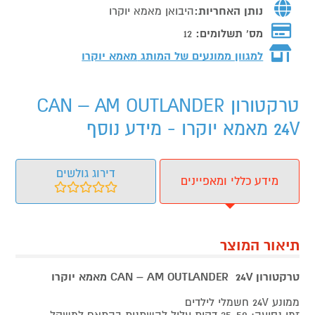
נותן האחריות:
היבואן מאמא יוקרו
מס' תשלומים:
12
למגוון ממונעים של המותג
מאמא יוקרו
טרקטורון CAN – AM OUTLANDER
24V מאמא יוקרו - מידע נוסף
דירוג גולשים
מידע כללי ומאפיינים
תיאור המוצר
טרקטורון CAN – AM OUTLANDER
24V מאמא יוקרו
ממונע 24V חשמלי לילדים
זמן נסיעה: 35-50 דקות עלול להשתנות בהתאם למשקל