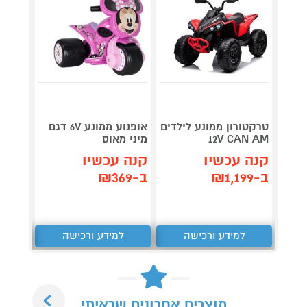
טרקטורון ממונע לילדים
אופנוע ממונע 6V דגם
12V CAN AM
מיני מאוס
שלט מ
קנה עכשיו
קנה עכשיו
קנה 
ב-₪1,199
ב-₪369
ב-₪1,499
למידע ורכישה
למידע ורכישה
ל
Next
מוצרים אחרונים שראיתי