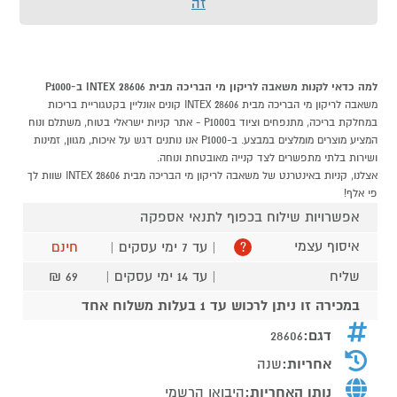
זה
למה כדאי לקנות משאבה לריקון מי הבריכה מבית INTEX 28606 ב-P1000
משאבה לריקון מי הבריכה מבית INTEX 28606 קונים אונליין בקטגוריית בריכות
במחלקת בריכה, מתנפחים וציוד בP1000 - אתר קניות ישראלי בטוח, משתלם ונוח
המציע מוצרים מומלצים במבצע. ב-P1000 אנו נותנים דגש על איכות, מגוון, זמינות
ושירות בלתי מתפשרים לצד קנייה מאובטחת ונוחה.
אצלנו, קניות באינטרנט של משאבה לריקון מי הבריכה מבית INTEX 28606 שוות לך
פי אלף!
אפשרויות שילוח בכפוף לתנאי אספקה
איסוף עצמי
| עד 7 ימי עסקים |
חינם
?
שליח
| עד 14 ימי עסקים |
69 ₪
במכירה זו ניתן לרכוש עד 1 בעלות משלוח אחד
דגם:
28606
אחריות:
שנה
נותן האחריות:
היבואן הרשמי