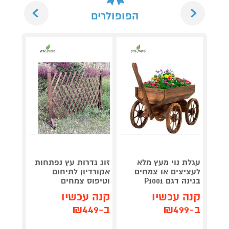
Next
Previous
הפופולרים
עגלת נוי מעץ מלא
זוג גדרות עץ נפתחות
אדנית
לעציצים או צמחים
אקורדיון לתיחום
בגינה דגם P1001
וטיפוס צמחים
11
קנה עכשיו
קנה עכשיו
קנה 
ב-₪499
ב-₪449
ב-₪499