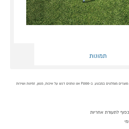
תמונות
בריכה מלבנית 260X160X66 ס"מ מבית SUMMER WAVES קונים אונליין בקטגוריית בריכות במחלקת בריכה, מתנפחים וציוד בP1000 - אתר קניות ישראלי בטוח, משתלם ונוח המציע מוצרים מומלצים במבצע. ב-P1000 אנו נותנים דגש על איכות, מגוון, זמינות ושירות
מי