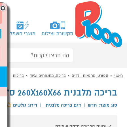
×
תקשורת וצילום
מוצרי חשמל
מח
ראשי
ספורט ,מחנאות וילדים
בריכה, מתנפחים וציוד
בריכות
בריכה מלבנית 260X160X66 ס"מ מבית SUMMER WAVES
סוג מוצר: חדש
|
דגם בריכה מלבנית
|
דירוג גולשים
יריעה הבריכה חזקה ועמידה