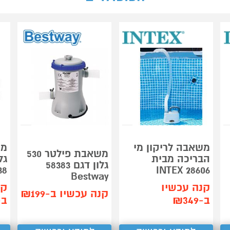
משאבה לריקון מי
משאבת פילטר 530
הבריכה מבית
גלון דגם 58383
38
INTEX 28606
Bestway
קנה עכשיו
קנ
קנה עכשיו ב-₪199
ב-₪349
ב-99