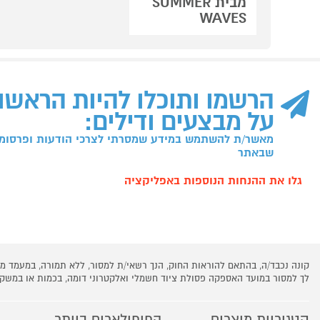
מבית SUMMER
WAVES
הרשמו ותוכלו להיות הראשו
על מבצעים ודילים:
מאשר/ת להשתמש במידע שמסרתי לצרכי הודעות ופרסומו
שבאתר
גלו את ההנחות הנוספות באפליקציה
קונה נכבד/ה, בהתאם להוראות החוק, הנך רשאי/ת למסור, ללא תמורה, במעמד
לך למסור במועד האספקה פסולת ציוד חשמלי ואלקטרוני דומה, בכמות או במש
קטגוריות מוצרים
הפופולארים ביותר