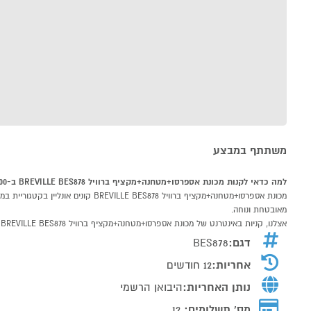
משתתף במבצע
למה כדאי לקנות מכונת אספרסו+מטחנה+מקציף ברוויל BREVILLE BES878 ב-P1000
מאובטחת ונוחה.
אצלנו, קניות באינטרנט של מכונת אספרסו+מטחנה+מקציף ברוויל BREVILLE BES878 שוות לך פי אלף!
דגם:
BES878
אחריות:
12 חודשים
נותן האחריות:
היבואן הרשמי
מס' תשלומים:
12