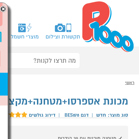
×
תקשורת וצילום
מוצרי חשמל
מח
ראשי
מכונת אספרסו+מטחנה+מקציף ברוויל BES878
סוג מוצר: חדש
|
דגם BES878
|
דירוג גולשים
מטחנה מובנית עם 30 הגדרות