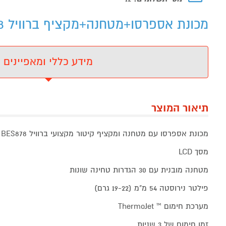
מכונת אספרסו+מטחנה+מקציף ברוויל BREVILLE BES878 - מידע נוסף
מידע כללי ומאפיינים
תיאור המוצר
מכונת אספרסו עם מטחנה ומקציף קיטור מקצועי ברוויל BREVILLE BES878
מסך LCD
מטחנה מובנית עם 30 הגדרות טחינה שונות
פילטר נירוסטה 54 מ"מ (19-22 גרם)
מערכת חימום ™ ThermoJet
זמן חימום של 3 שניות