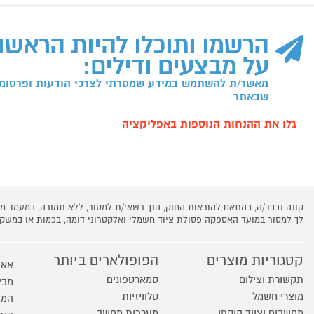
הרשמו ותוכלו להיות הראשו
על מבצעים ודילים:
מאשר/ת להשתמש במידע שמסרתי לצרכי הודעות ופרסומו
שבאתר
גלו את ההנחות הנוספות באפליקציה
קונה נכבד/ה, בהתאם להוראות החוק, הנך רשאי/ת למסור, ללא תמורה, במעמד
לך למסור במועד האספקה פסולת ציוד חשמלי ואלקטרוני דומה, בכמות או במש
קטגוריות מוצרים
הפופולארים ביותר
אאו
תקשורת וצילום
סמארטפונים
מבצ
מוצרי חשמל
טלוויזיות
המו
מחשבים וציוד היקפי
מערכות מחשב