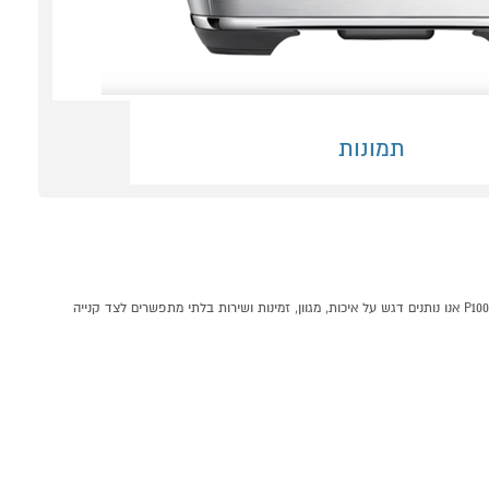
תמונות
מכונת אספרסו+מטחנה+מקציף ברוויל BREVILLE BES878 קונים אונליין בקטגוריית במחלקת בP1000 - אתר קניות ישראלי בטוח, משתלם ונוח המציע מוצרים מומלצים במבצע. ב-P1000 אנו נותנים דגש על איכות, מגוון, זמינות ושירות בלתי מתפשרים לצד קנייה