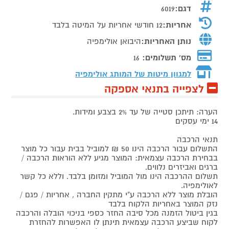
דגם:
6019
אחריות:
12 חודשי אחריות על המיטה בלבד
נותן האחריות:
היבואן אולימפיה
מס' תשלומים:
16
למגוון מיטות של המותג
אולימפיה
לצפייה בתנאי אספקה
הערה: תיתכן סטייה של עד 2% בצבע ומידות.
14 ימי עסקים
תנאי הרכבה
התשלום עבור הרכבה הינו 50 ₪ למוביל בבית עבור כל מוצר
בבחירת הרכבה עצמאית: המוצר מגיע ללא הוראות הרכבה /
ברגים ואביזרים נלווים.
תשלום ההרכבה הינו מול המוביל ומזומן בלבד. וללא כל קשר
לאולימפיה.
הובלת מוצר ללא הרכבה ע"י מתקין החברה , אחריות / פגם /
נזק המוצר באחריות הלקוח בלבד
בגין ביטול הזמנה מכל סיבה החזר כספי בניכוי הובלה והרכבה
לקוח שביצע הרכבה עצמאית תינתן לו האפשרות להחזרת