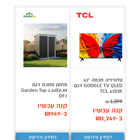
טלוויזיה חכמה "43
V 140
מחסן מתכת דגם
GOOGLE TV QLED דגם
תדירא
Garden Top 1.63X0.89
TCL 43S5K
DF7
1,299
₪
תן 
קנה עכשיו
קנה עכשיו
,062
ב-₪949
ב-₪1,249
₪
למידע ורכישה
למידע ורכישה
ל