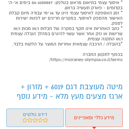
* איסוף עצמי בתיאום מראש בטלפון: 04-6100887 בימים א'-ה'
בקדומים - פארק תעשיה בראון.
* זמן האספקה לאיסוף עצמי הינו עד 14 ימי עבודה מיום קבלת
האישור מהספק לאיסוף. במקרים חריגים יש לפנות ישירות
לספק.
* כתב האחריות אינו תקף במקרה של חבלות ו/או מכות ו/או
שריטות או נזק אחר אשר עשוי להיגרם במהלך הובלה עצמית
ו/או התקנה עצמית.
*בהובלה / הרכבה עצמאית אחריות המוצר על הלקוח בלבד.
בכפוף לתקנון החברה
https://mizraney-olympia.co.il/terms/
מיטה מעוצבת דגם 6019 + מזרון +
ארגז מצעים מעץ מלא - מידע נוסף
דירוג גולשים
מידע כללי ומאפיינים