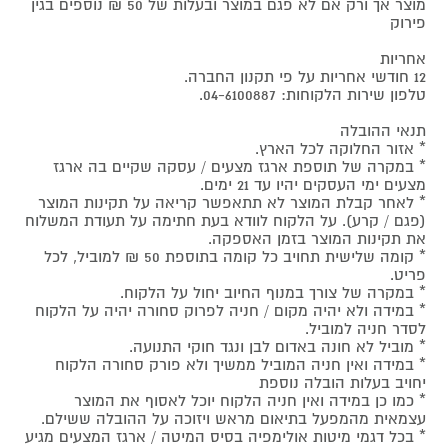
מוצר אך ורק אם לא פגם במוצר ובעלות של 50 ₪ נוספים בגין
פירוק
אחריות
12 חודשי אחריות על פי תקנון החברה.
טלפון שירות הלקוחות: 04-6100887.
תנאי ההובלה
* אזור החלוקה לכל הארץ.
* במקרה של תוספת ארגז מצעים / עסקה שקיים בה ארגז
מצעים ימי העסקים יהיו עד 21 ימים.
* לאחר קבלת המוצר לא תתאפשר קריאה על תקינות המוצר
(פגם / קרע). על הלקוח לוודא בעת חתימה על תעודת המשלוח
את תקינות המוצר בזמן האספקה.
* קומה שלישית תחויב כל קומה בתוספת 50 ₪ למוביל, לכל
פריט.
* במקרה של צורך במנוף החיוב יחול על הלקוח.
* במידה ולא יהיה מקום / חניה לפרוק סחורה יהיה על הלקוח
לסדר חניה למוביל.
* מוביל לא חונה באדום לבן ונגד חוקי התנועה.
* במידה ואין חניה המוביל ממשיך ולא פורק סחורה הלקוח
יחויב בעלות הובלה נוספת
* כמו כן במידה ואין חניה הלקוח יוכל לאסוף את המוצר
עצמאית מהמפעל בתיאום מראש ויזוכה על ההובלה ששילם.
* בכל דגמי מיטות אולימפיה בסיס המיטה / ארגז המצעים מגיע