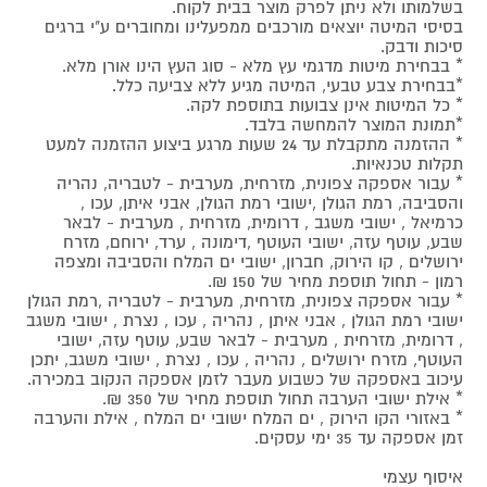
בשלמותו ולא ניתן לפרק מוצר בבית לקוח.
בסיסי המיטה יוצאים מורכבים ממפעלינו ומחוברים ע"י ברגים
סיכות ודבק.
* בבחירת מיטות מדגמי עץ מלא - סוג העץ הינו אורן מלא.
*בבחירת צבע טבעי, המיטה מגיע ללא צביעה כלל.
* כל המיטות אינן צבועות בתוספת לקה.
*תמונת המוצר להמחשה בלבד.
* ההזמנה מתקבלת עד 24 שעות מרגע ביצוע ההזמנה למעט
תקלות טכנאיות.
* עבור אספקה צפונית, מזרחית, מערבית - לטבריה, נהריה
והסביבה, רמת הגולן ,ישובי רמת הגולן, אבני איתן, עכו ,
כרמיאל , ישובי משגב , דרומית, מזרחית , מערבית - לבאר
שבע, עוטף עזה, ישובי העוטף ,דימונה , ערד, ירוחם, מזרח
ירושלים , קו הירוק, חברון, ישובי ים המלח והסביבה ומצפה
רמון - תחול תוספת מחיר של 150 ₪.
* עבור אספקה צפונית, מזרחית, מערבית - לטבריה ,רמת הגולן
ישובי רמת הגולן , אבני איתן , נהריה , עכו , נצרת , ישובי משגב
, דרומית, מזרחית , מערבית - לבאר שבע, עוטף עזה, ישובי
העוטף, מזרח ירושלים , נהריה , עכו , נצרת , ישובי משגב, יתכן
עיכוב באספקה של כשבוע מעבר לזמן אספקה הנקוב במכירה.
* אילת ישובי הערבה תחול תוספת מחיר של 350 ₪.
* באזורי הקו הירוק , ים המלח ישובי ים המלח , אילת והערבה
זמן אספקה עד 35 ימי עסקים.
איסוף עצמי