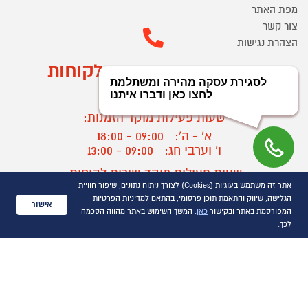
מפת האתר
צור קשר
הצהרת נגישות
מוקד הזמנות ושירות לקוחות
03-9545370
שעות פעילות מוקד הזמנות:
א' - ה':
09:00 - 18:00
ו' וערבי חג:
09:00 - 13:00
שעות פעילות מוקד שירות לקוחות:
אתר זה משתמש בעוגיות (Cookies) לצורך ניתוח נתונים, שיפור חוויית
א' - ד':
09:00 - 16:30
הגלישה, שיווק והתאמת תוכן פרסומי, בהתאם למדיניות הפרטיות
ה :
09:00 - 16:00
אישור
המפורסמת באתר ובקישור
כאן
. המשך השימוש באתר מהווה הסכמה
חול המועד
09:00 - 15:00
לכך.
?
יצירת קשר/ביטול הזמנה