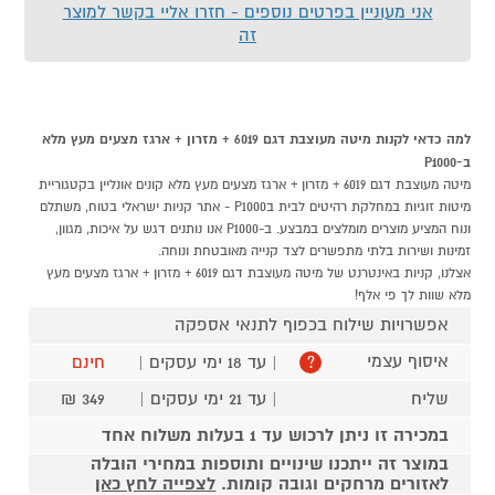
אני מעוניין בפרטים נוספים - חזרו אליי בקשר למוצר
זה
למה כדאי לקנות מיטה מעוצבת דגם 6019 + מזרון + ארגז מצעים מעץ מלא
ב-P1000
מיטה מעוצבת דגם 6019 + מזרון + ארגז מצעים מעץ מלא קונים אונליין בקטגוריית
מיטות זוגיות במחלקת רהיטים לבית בP1000 - אתר קניות ישראלי בטוח, משתלם
ונוח המציע מוצרים מומלצים במבצע. ב-P1000 אנו נותנים דגש על איכות, מגוון,
זמינות ושירות בלתי מתפשרים לצד קנייה מאובטחת ונוחה.
אצלנו, קניות באינטרנט של מיטה מעוצבת דגם 6019 + מזרון + ארגז מצעים מעץ
מלא שוות לך פי אלף!
אפשרויות שילוח בכפוף לתנאי אספקה
איסוף עצמי
| עד 18 ימי עסקים |
חינם
?
שליח
| עד 21 ימי עסקים |
349 ₪
במכירה זו ניתן לרכוש עד 1 בעלות משלוח אחד
במוצר זה ייתכנו שינויים ותוספות במחירי הובלה
לאזורים מרחקים וגובה קומות.
לצפייה לחץ כאן