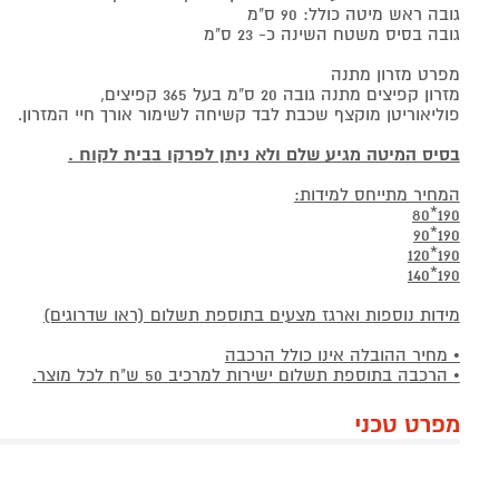
גובה ראש מיטה כולל: 90 ס"מ
גובה בסיס משטח השינה כ- 23 ס"מ
מפרט מזרון מתנה
מזרון קפיצים מתנה גובה 20 ס"מ בעל 365 קפיצים,
פוליאוריטן מוקצף שכבת לבד קשיחה לשימור אורך חיי המזרון.
בסיס המיטה מגיע שלם ולא ניתן לפרקו בבית לקוח .
המחיר מתייחס למידות:
190*80
190*90
190*120
190*140
מידות נוספות וארגז מצעים בתוספת תשלום (ראו שדרוגים)
• מחיר ההובלה אינו כולל הרכבה
• הרכבה בתוספת תשלום ישירות למרכיב 50 ש"ח לכל מוצר.
מפרט טכני