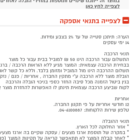
במוצר זה ייתכנו שינויים ותוספות במחירי הובלה לאזורים
לצפייה לחץ כאן
לצפייה בתנאי אספקה
הערה: תיתכן סטייה של עד 2% בצבע ומידות.
14 ימי עסקים
תנאי הרכבה
התשלום עבור הרכבה הינו 50 ₪ למוביל בבית עבור כל מוצר
בבחירת הרכבה עצמאית: המוצר מגיע ללא הוראות הרכבה / ברגים 
תשלום ההרכבה הינו מול המוביל ומזומן בלבד. וללא כל קשר לאו
הובלת מוצר ללא הרכבה ע"י מתקין החברה , אחריות / פגם / נז
בגין ביטול הזמנה מכל סיבה החזר כספי בניכוי הובלה והרכבה
לקוח שביצע הרכבה עצמאית תינתן לו האפשרות להחזרת מוצר אך ורק אם לא פג
אחריות
12 חודשי אחריות על פי תקנון החברה.
טלפון שירות הלקוחות: 04-6100887.
תנאי ההובלה
* אזור החלוקה לכל הארץ.
* במקרה של תוספת ארגז מצעים / עסקה שקיים בה ארגז מצעים ימי הע
* לאחר קבלת המוצר לא תתאפשר קריאה על תקינות המוצר (פגם