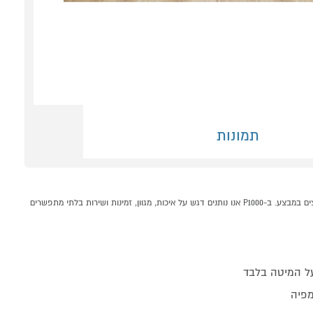
תמונות
מיטה מעץ אורן מלא + מזרון קפיצים דגם 5039 קונים אונליין בקטגוריית מיטות זוגיות במחלקת רהיטים לבית בP1000 - אתר קניות ישראלי בטוח, משתלם ונוח המציע מוצרים מומלצים במבצע. ב-P1000 אנו נותנים דגש על איכות, מגוון, זמינות ושירות בלתי מתפשרים
מפיה