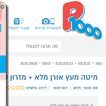
×
תקשורת וצילום
מוצרי חשמל
מח
ראשי
לבית ולגן
רהיטים לבית
מיטות
מיטות זוגיות
מיטה מעץ אורן מלא + מזרון קפיצי
סוג מוצר: חדש
|
דגם 5039
|
דירוג גולשים
ב
מיטה עשויה עץ אורן מלא