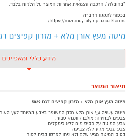
*בהובלה / הרכבה עצמאית אחריות המוצר על הלקוח בלבד.
בכפוף לתקנון החברה
https://mizraney-olympia.co.il/terms/
מיטה מעץ אורן מלא + מזרון קפיצים דגם 5039 - מידע נ
מידע כללי ומאפיינים
תיאור המוצר
מיטה מעץ אורן מלא + מזרון קפיצים דגם 5039
מיטה עשויה עץ אורן מלא חזק המשופר בצבע המיוחד לעץ האורן
צבעים לבחירה: מולבן / וונגה/ טבעי.
צבע המיטה על בסיס מים ללא כימקלים
צבע טבעי מגיע ללא צביעה
בסיס המיטה מגיע שלם ולא ניתן לפרקו בבית לקוח