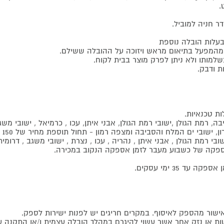
ר חניה למוביל.
בעלות הובלה נוספת
ת מהמפעל בתיאום מראש ויזוכה על ההובלה ששילם.
שלמותו ולא ניתן לפרק מוצר בבית לקוח.
ת ודבק.
, רמת הגולן ,ישובי רמת הגולן, אבני איתן, עכו , כרמיאל , ישובי מש
ן, ישובי ים המלח והסביבה ומצפה רמון - תחול תוספת מחיר של 150 ₪.
י רמת הגולן , אבני איתן , נהריה , עכו , נצרת , ישובי משגב , דרומ
 באספקה של כשבוע מעבר לזמן אספקה הנקוב במכירה.
 35 ימי עסקים.
טות או נזק אחר אשר עשוי להיגרם במהלך הובלה עצמית ו/או התקנה ע