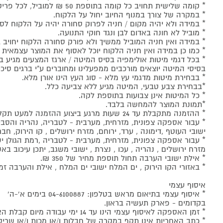
* קומה שלישית תחויב כל קומה בתוספת 50 ₪ למוביל, לכל פריט.
* במקרה של צורך במנוף החיוב יחול על הלקוח.
* במידה ולא יהיה מקום / חניה לפרוק סחורה יהיה על הלקוח לסד
* מוביל לא חונה באדום לבן ונגד חוקי התנועה.
* במידה ואין חניה המוביל ממשיך ולא פורק סחורה הלקוח יחויב 
* כמו כן במידה ואין חניה הלקוח יוכל לאסוף את המוצר עצמאי
* בכל דגמי מיטות אולימפיה בסיס המיטה / ארגז המצעים מגיע ב
בסיסי המיטה יוצאים מורכבים ממפעלינו ומחוברים ע"י ברגים סיכו
* בבחירת מיטות מדגמי עץ מלא - סוג העץ הינו אורן מלא.
*בבחירת צבע טבעי, המיטה מגיע ללא צביעה כלל.
* כל המיטות אינן צבועות בתוספת לקה.
*תמונת המוצר להמחשה בלבד.
* ההזמנה מתקבלת עד 24 שעות מרגע ביצוע ההזמנה למעט תקלות טכנאיות.
* עבור אספקה צפונית, מזרחית, מערבית - לטבריה, נהריה והסביבה
ישובי העוטף ,דימונה , ערד, ירוחם, מזרח ירושלים , קו הירוק, חברו
* עבור אספקה צפונית, מזרחית, מערבית - לטבריה ,רמת הגולן ישוב
מזרח ירושלים , נהריה , עכו , נצרת , ישובי משגב, יתכן עיכוב
* אילת ישובי הערבה תחול תוספת מחיר של 350 ₪.
* באזורי הקו הירוק , ים המלח ישובי ים המלח , אילת והערבה זמן אספקה עד
איסוף עצמי
* איסוף עצמי בתיאום מראש בטלפון: 04-6100887 בימים א'-ה'
בקדומים - פארק תעשיה בראון.
* זמן האספקה לאיסוף עצמי הינו עד 14 ימי עבודה מיום קבלת האישור מהספק לאיסוף. במקרים חריגים יש לפנות ישירות לספק.
* כתב האחריות אינו תקף במקרה של חבלות ו/או מכות ו/או שרי