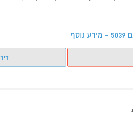
וסף
דירו
.