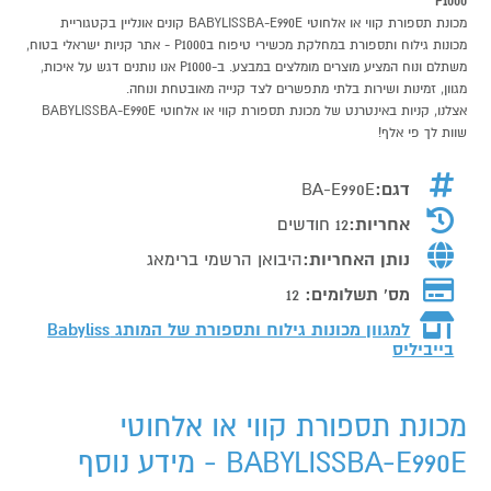
P1000
מכונת תספורת קווי או אלחוטי BABYLISSBA-E990E קונים אונליין בקטגוריית
מכונות גילוח ותספורת במחלקת מכשירי טיפוח בP1000 - אתר קניות ישראלי בטוח,
משתלם ונוח המציע מוצרים מומלצים במבצע. ב-P1000 אנו נותנים דגש על איכות,
מגוון, זמינות ושירות בלתי מתפשרים לצד קנייה מאובטחת ונוחה.
אצלנו, קניות באינטרנט של מכונת תספורת קווי או אלחוטי BABYLISSBA-E990E
שוות לך פי אלף!
דגם:
BA-E990E
אחריות:
12 חודשים
נותן האחריות:
היבואן הרשמי ברימאג
מס' תשלומים:
12
למגוון מכונות גילוח ותספורת של המותג
Babyliss
בייביליס
מכונת תספורת קווי או אלחוטי
BABYLISSBA-E990E - מידע נוסף