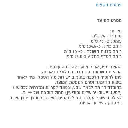
פרטים נוספים
מפרט המוצר
מידות:
גובה: כ- 74 ס"מ
עומק: כ- 40 ס"מ
רוחב כולל: כ-104.5 ס"מ
רוחב פלטת השולחן: כ- 90 ס"מ
רוחב המדף התלוי: כ-14.5 ס"מ
המוצר מגיע ארוז ומיועד להרכבה עצמית.
הוראות פשוטות וסט הרכבה כלולים באריזה.
ניתן להוסיף הרכבה בתיאום ישירות מול הספק, מיד לאחר
ביצוע ההזמנה וטרם אספקת המוצר.
בהובלה דרומה לבאר שבע, צפונה לקריות ומזרחית לכביש 6
(למעט יישובי ירושלים ומודיעין) תחול תוספת של 99 ₪.
לאילת ויישובי הערבה תחול תוספת 250 ₪. כמו כן ייתכן עיכוב
באספקה של עד 14 יום.