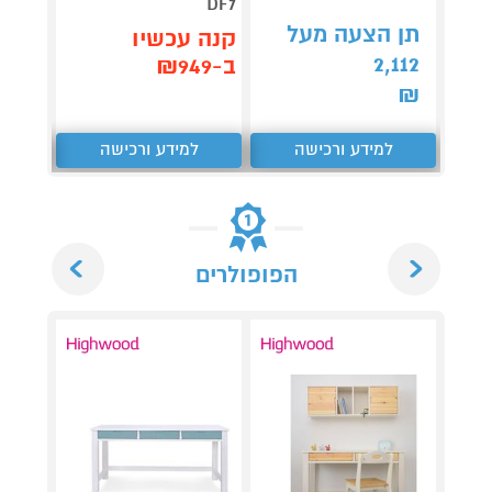
DF7
תן הצעה מעל
תן 
קנה עכשיו
,062
2,112
ב-₪949
₪
₪
למידע ורכישה
למידע ורכישה
ל
Next
Previous
הפופולרים