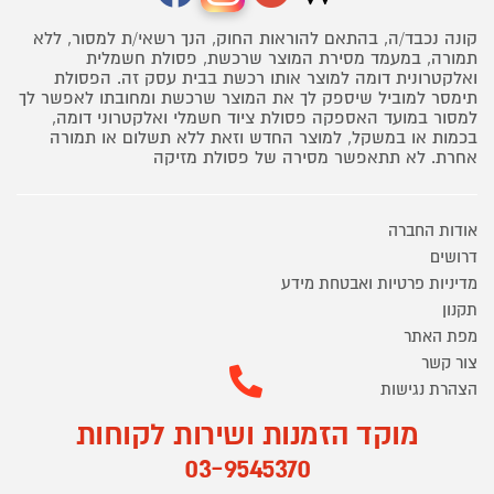
קונה נכבד/ה, בהתאם להוראות החוק, הנך רשאי/ת למסור, ללא
תמורה, במעמד מסירת המוצר שרכשת, פסולת חשמלית
ואלקטרונית דומה למוצר אותו רכשת בבית עסק זה. הפסולת
תימסר למוביל שיספק לך את המוצר שרכשת ומחובתו לאפשר לך
למסור במועד האספקה פסולת ציוד חשמלי ואלקטרוני דומה,
בכמות או במשקל, למוצר החדש וזאת ללא תשלום או תמורה
אחרת. לא תתאפשר מסירה של פסולת מזיקה
אודות החברה
דרושים
מדיניות פרטיות ואבטחת מידע
תקנון
מפת האתר
צור קשר
הצהרת נגישות
מוקד הזמנות ושירות לקוחות
03-9545370