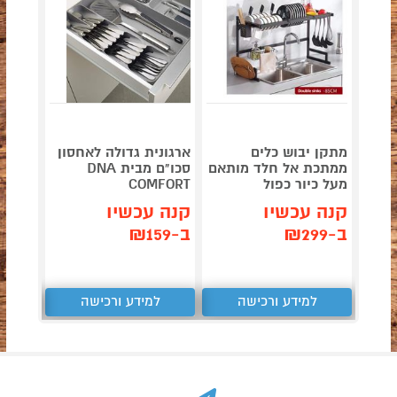
מתקן יבוש כלים
ארגונית גדולה לאחסון
מתקן ל
ממתכת אל חלד מותאם
סכו"ם מבית DNA
כלים מ
מעל כיור כפול
COMFORT
קלאפה
קנה עכשיו
קנה עכשיו
קנה 
ב-₪299
ב-₪159
ב-₪299
למידע ורכישה
למידע ורכישה
ל