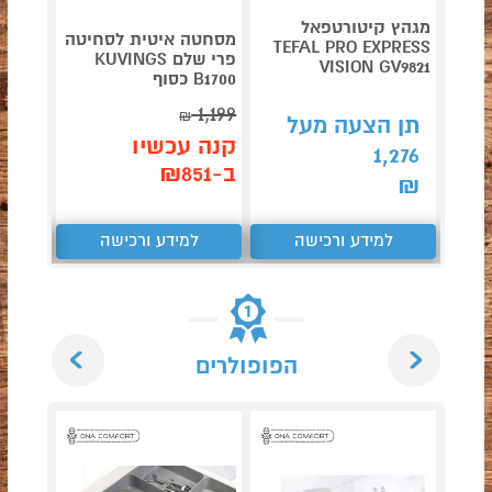
מגהץ קיטורטפאל
מסחטה איטית לסחיטה
TEFAL PRO EXPRESS
דגם NINJA AG653
פרי שלם KUVINGS
VISION GV9821
B1700 כסוף
1,199
תן 
₪
תן הצעה מעל
,043
קנה עכשיו
1,276
ב-₪851
₪
₪
למידע ורכישה
למידע ורכישה
ל
Next
Previous
הפופולרים