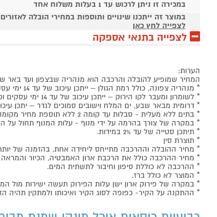
במכירה זו ניתן לרכוש עד 1 בעלות משלוח אחד
במוצר זה ייתכנו שינויים ותוספות במחירי הובלה לאזורים
לצפייה לחץ כאן
לצפייה בתנאי אספקה
הערות:
המחיר שמופיע להובלה והרכבה הוא מנהריה שבצפון ועד באר ש
* מנהריה צפונה, כולל רמת הגולן – ייתכן עיכוב של עד 14 ימי עסקים וכן תחול תוספת של 150 ₪.
* לשומרון ומעבר לקו הירוק – ייתכן עיכוב של עד 14 ימי עסקים וכן תחול תוספת של 199 ₪.
* דרומית מבאר שבע, ים המלח וישובים סמוכים לגדר – יתכן עיכוב של עד 21 ימי עסקים וכן תחול תו
* בתים ללא מעלית - סבלות עד קומה 2 ללא תוספת מחיר מקומה 3 תוספת של 50 ₪ עבור כל קומה (או חלק ממנה) - ישולם ישירות למוביל.
* במקרה של צורך בהרמה על ידי מנוף - עלות המנוף תחול על הל
* תיתכן סטייה של עד 2% במידות.
* תוצרת סין
* מחיר ההובלה וההרכבה מתייחס ליחידה אחת. בהזמנה של יותר
* מחיר ההרכבה כולל את הרכבת ארון האמבטיה, הכיור והמראה 
* ההרכבה לא כוללת סיפון וחיבור לתשתית המים.
* המוצר לא כולל ברז.
* במקרה של פירוק ארון ישן עלות הפירוק תעשה ישירות מול המר
* ההתקנה על הקיר- כפופה לסוג הקיר ואיכותו ולמתקין תהיה הז