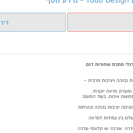
ף
דירו
רגלי מתכת שחורות דגם
ות גבוהה ויציבות מרבית –
ומעניק מראה יוקרתי.
תחושת איכות, בעוד המושב
ב משולבת מסגרת מתכת סובבת (שלד דמוי X) המעניקה יציבות גבוהה ובטיחות
שלם בין עמידות למראה
רני, אורבני או קלאסי-עדכני.