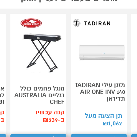
מזגן עילי TADIRAN
מנגל פחמים כולל
אר
AIR ONE INV 140
רגליים AUSTRALIA
למ
תדיראן
CHEF
וש
קנה עכשיו
קנ
תן הצעה מעל
ב-₪239
ב-55
₪
1,062