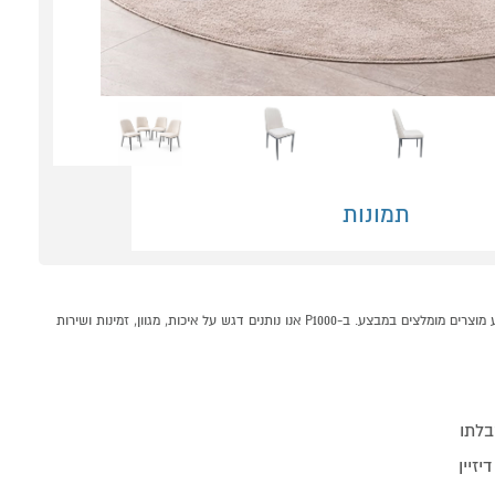
תמונות
רביעיית כיסאות אוכל מונקו שמנת מבית Tudo Design קונים אונליין בקטגוריית כיסאות לפינות אוכל במחלקת רהיטים לבית בP1000 - אתר קניות ישראלי בטוח, משתלם ונוח המציע מוצרים מומלצים במבצע. ב-P1000 אנו נותנים דגש על איכות, מגוון, זמינות ושירות
בלתו
יזיין