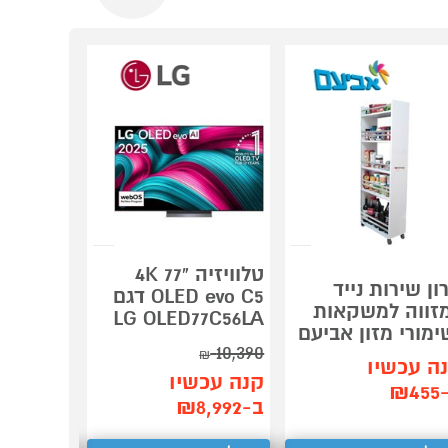
טלוויזיה "77 4K
מחסן מ
ון שירות נייד
OLED evo C5 דגם
פרימיום 
זווה למשקאות
LG OLED77C56LA
den Top
ימורי מזון אביעם
2.55 G98
10,390
₪
ה עכשיו
קנה עכש
קנה עכשיו
₪4
ב-₪2,449
ב-₪8,992