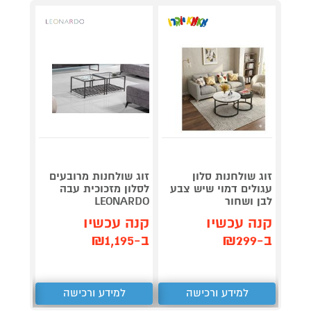
זוג שולחנות סלון
זוג שולחנות מרובעים
שולחן 
עגולים דמוי שיש צבע
לסלון מזכוכית עבה
בציפוי
לבן ושחור
LEONARDO
רגלי ב
קנה עכשיו
קנה עכשיו
קנה 
ב-₪299
ב-₪1,195
ב-₪1,290
למידע ורכישה
למידע ורכישה
ל