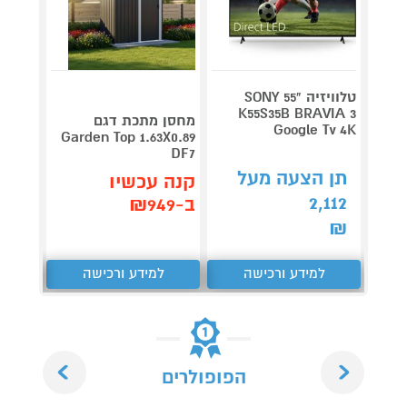
טלוויזיה "55 SONY
V 140
K55S35B BRAVIA 3
מחסן מתכת דגם
Google Tv 4K
תדירא
Garden Top 1.63X0.89
DF7
תן הצעה מעל
תן 
קנה עכשיו
,062
2,112
ב-₪949
₪
₪
למידע ורכישה
למידע ורכישה
ל
Next
Previous
הפופולרים