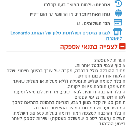
אחריות:
שלמות המוצר בעת קבלתו
נותן האחריות:
היבואן הרשמי י.ר הום דיזיין
מס' תשלומים:
16
למגוון מזנונים ושולחנות סלון של המותג
Leonardo
ליאונרדו
לצפייה בתנאי אספקה
הערות לאספקה:
איסוף עצמי מבטל אחריות.
מחיר ההובלה כולל הרכבה, מקרה של צורך במינוף חיצוני ישלם
הלקוח את הסכום הנדרש.
הובלה לקומה שלישית ומעלה (ללא מעלית או מעלית שאינה
מתאימה) תוספת 55 ₪ לקומה.
הובלה והרכבה דרומית לבאר שבע, מזרחית לכרמיאל ומעבר
לקו הירוק עד 21 ימי עסקים.
תיתכן סטייה קלה מגוון הצבע הנראה בתמונה בהתאם למסך
המחשב ועד 2% במידות המוצר המצוינות במכירה.
הובלה והרכבה למצפה רמון ודרומה בעלות 500 ₪: השלמת
תשלום (מעבר לסכום שמשולם בעסקה) ישירות לספק לאחר
ביצוע ההזמנה.