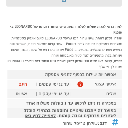
למה כדאי לקנות שולחן לסלון דוגמת שיש שחור דגם טריפל LEONARDO ב-
P1000
שולחן לסלון דוגמת שיש שחור דגם טריפל LEONARDO קונים אונליין בקטגוריית
שולחנות במחלקת רהיטים לבית בP1000 - אתר קניות ישראלי בטוח, משתלם ונוח
המציע מוצרים מומלצים במבצע. ב-P1000 אנו נותנים דגש על איכות, מגוון, זמינות
ושירות בלתי מתפשרים לצד קנייה מאובטחת ונוחה.
אצלנו, קניות באינטרנט של שולחן לסלון דוגמת שיש שחור דגם טריפל LEONARDO
שוות לך פי אלף!
אפשרויות שילוח בכפוף לתנאי אספקה
איסוף עצמי
| עד 12 ימי עסקים |
חינם
?
שליח
| עד 18 ימי עסקים |
249 ₪
במכירה זו ניתן לרכוש עד 1 בעלות משלוח אחד
במוצר זה ייתכנו שינויים ותוספות במחירי הובלה
לאזורים מרחקים וגובה קומות.
לצפייה לחץ כאן
דגם:
שולחן טריפל שחור