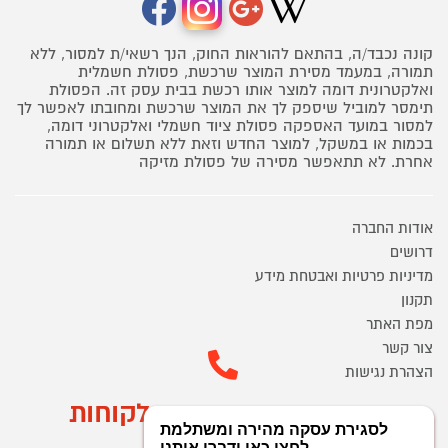
קונה נכבד/ה, בהתאם להוראות החוק, הנך רשאי/ת למסור, ללא
תמורה, במעמד מסירת המוצר שרכשת, פסולת חשמלית
ואלקטרונית דומה למוצר אותו רכשת בבית עסק זה. הפסולת
תימסר למוביל שיספק לך את המוצר שרכשת ומחובתו לאפשר לך
למסור במועד האספקה פסולת ציוד חשמלי ואלקטרוני דומה,
בכמות או במשקל, למוצר החדש וזאת ללא תשלום או תמורה
אחרת. לא תתאפשר מסירה של פסולת מזיקה
אודות החברה
דרושים
מדיניות פרטיות ואבטחת מידע
תקנון
מפת האתר
צור קשר
הצהרת נגישות
מוקד הזמנות ושירות לקוחות
03-9545370