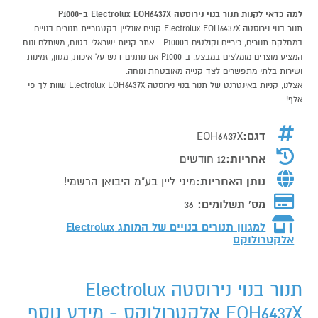
למה כדאי לקנות תנור בנוי נירוסטה Electrolux EOH6437X ב-P1000
תנור בנוי נירוסטה Electrolux EOH6437X קונים אונליין בקטגוריית תנורים בנויים
במחלקת תנורים, כיריים וקולטים בP1000 - אתר קניות ישראלי בטוח, משתלם ונוח
המציע מוצרים מומלצים במבצע. ב-P1000 אנו נותנים דגש על איכות, מגוון, זמינות
ושירות בלתי מתפשרים לצד קנייה מאובטחת ונוחה.
אצלנו, קניות באינטרנט של תנור בנוי נירוסטה Electrolux EOH6437X שוות לך פי
אלף!
דגם:
EOH6437X
אחריות:
12 חודשים
נותן האחריות:
מיני ליין בע"מ היבואן הרשמי!
מס' תשלומים:
36
למגוון תנורים בנויים של המותג
Electrolux
אלקטרולוקס
תנור בנוי נירוסטה Electrolux
EOH6437X אלקטרולוקס - מידע נוסף