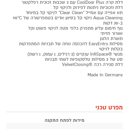
דלת קרה CoolDoor Plus עם 3 שכבות זכוכית רפלקטור
דלת וזכוכיות ניתנות לפירוק ולניקוי קל
תא אפייה עם אמייל "Clear Clean" לניקוי קל במיוחד
Aqua Cleaning ניקוי קל בסיוע אדים בטמפרטורה של 90°C
ב-30 דקות
גוף חימום עליון מתפרק כלפי מטה לניקוי פשוט וקל
אוורור חזיתי
תאורת הלוגן
מסילות EasyEntry להכנסה נוחה של תבניות המתפרקות
בקלות לניקוי
מגשי ®InfiSpace ענקיים (2 רגילים, 1 עמוק, 1 רשת)
סט של 2 מסילות טלסקופיות לשתי תבניות
דלת סגירה רכה ®VelvetClosing
Made In Germany
מפרט טכני
מידות לפתח התקנה