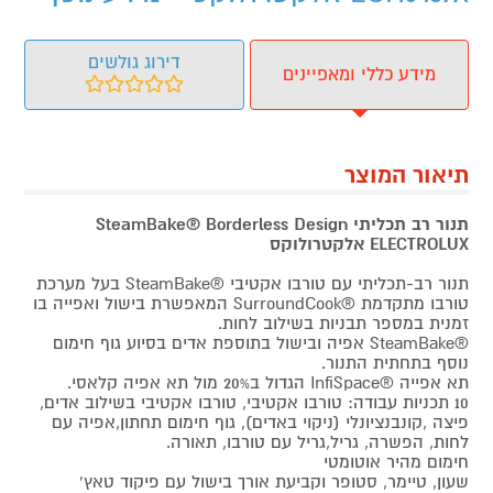
דירוג גולשים
מידע כללי ומאפיינים
תיאור המוצר
תנור רב תכליתי SteamBake® Borderless Design
ELECTROLUX אלקטרולוקס
תנור רב-תכליתי עם טורבו אקטיבי ®SteamBake בעל מערכת
טורבו מתקדמת ®SurroundCook המאפשרת בישול ואפייה בו
זמנית במספר תבניות בשילוב לחות.
®SteamBake אפיה ובישול בתוספת אדים בסיוע גוף חימום
נוסף בתחתית התנור.
תא אפייה ®InfiSpace הגדול ב20% מול תא אפיה קלאסי.
10 תכניות עבודה: טורבו אקטיבי, טורבו אקטיבי בשילוב אדים,
פיצה ,קונבנציונלי (ניקוי באדים), גוף חימום תחתון,אפיה עם
לחות, הפשרה, גריל,גריל עם טורבו, תאורה.
חימום מהיר אוטומטי
שעון, טיימר, סטופר וקביעת אורך בישול עם פיקוד טאץ'