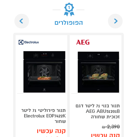
Next
Previous
הפופולרים
תנור בנוי 71 ליטר דגם
H3101X
תנור פירוליטי 71 ליטר
AEG ABU51201B
נירוס
Electrolux EOP7422K
זכוכית שחורה
שחור
2,390
₪
תן 
קנה עכשיו
קנה עכשיו