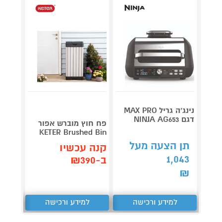
נינג’ה גריל MAX PRO
דגם NINJA AG653
Roller
פח חוץ מוברש אפור
plete
KETER Brushed Bin
3,990
תן הצעה מעל
קנה עכשיו
1,043
קנה 
ב-₪390
ב-₪3,851
₪
למידע ורכישה
למידע ורכישה
ל