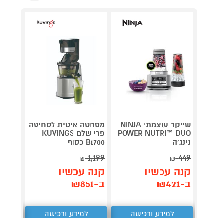
שייקר עוצמתי NINJA
מסחטה איטית לסחיטה
POWER NUTRI™ DUO
פרי שלם KUVINGS
טוסטר 
נינג'ה
B1700 כסוף
GWM620
1,199
449
קנה 
₪
₪
קנה עכשיו
קנה עכשיו
ב-₪369
ב-₪421
ב-₪851
למידע ורכישה
למידע ורכישה
ל