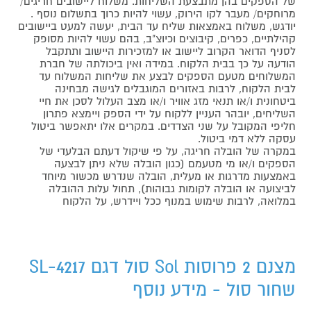
של הספקים בהן מתבצעת השליחות. משלוח ליישובים חריגים/
מרוחקים/ מעבר לקו הירוק, עשוי להיות כרוך בתשלום נוסף .
יודגש, משלוח באמצאות שליח עד הבית, יעשה למעט ביישובים
קהילתיים, כפרים, קיבוצים וכיוצ"ב, בהם עשוי להיות מסופק
לסניף הדואר הקרוב ליישוב או למזכירות היישוב ותתקבל
הודעה על כך בבית הלקוח. במידה ואין ביכולתה של חברת
המשלוחים מטעם הספקים לבצע את שליחות המשלוח עד
לבית הלקוח, לרבות באזורים המוגבלים לגישה מבחינה
ביטחונית ו/או תנאי מזג אוויר ו/או מצב העלול לסכן את חיי
השליחים, יובהר העניין ללקוח על ידי הספק ויימצא פתרון
חליפי המקובל על שני הצדדים. במקרים אלו יתאפשר ביטול
עסקה ללא דמי ביטול.
במקרה של הובלה חריגה, על פי שיקול דעתם הבלעדי של
הספקים ו/או מי מטעמם (כגון הובלה שלא ניתן לבצעה
באמצעות מדרגות או מעלית, הובלה שנדרש מכשור מיוחד
לביצועה או הובלה לקומות גבוהות), תחול עלות ההובלה
במלואה, לרבות שימוש במנוף ככל ויידרש, על הלקוח
מצנם 2 פרוסות Sol סול דגם SL-4217
שחור סול - מידע נוסף