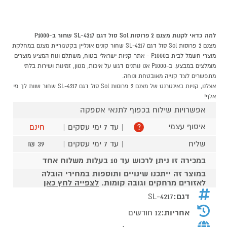
למה כדאי לקנות מצנם 2 פרוסות Sol סול דגם SL-4217 שחור ב-P1000
מצנם 2 פרוסות Sol סול דגם SL-4217 שחור קונים אונליין בקטגוריית מצנם במחלקת
מוצרי חשמל לבית בP1000 - אתר קניות ישראלי בטוח, משתלם ונוח המציע מוצרים
מומלצים במבצע. ב-P1000 אנו נותנים דגש על איכות, מגוון, זמינות ושירות בלתי
מתפשרים לצד קנייה מאובטחת ונוחה.
אצלנו, קניות באינטרנט של מצנם 2 פרוסות Sol סול דגם SL-4217 שחור שוות לך פי
אלף!
אפשרויות שילוח בכפוף לתנאי אספקה
איסוף עצמי
| עד 7 ימי עסקים |
חינם
?
שליח
| עד 7 ימי עסקים |
39 ₪
במכירה זו ניתן לרכוש עד 10 בעלות משלוח אחד
במוצר זה ייתכנו שינויים ותוספות במחירי הובלה
לאזורים מרחקים וגובה קומות.
לצפייה לחץ כאן
דגם:
SL-4217
אחריות:
12 חודשים