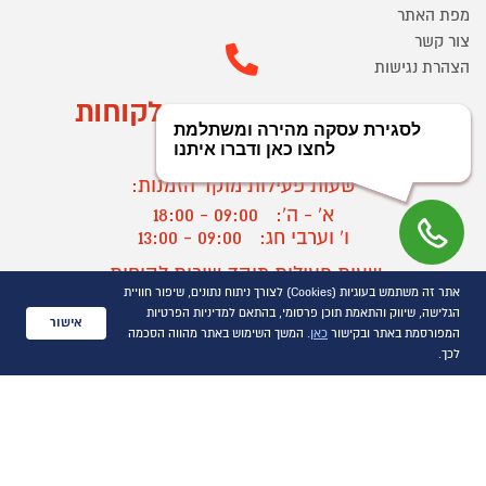
מפת האתר
צור קשר
הצהרת נגישות
מוקד הזמנות ושירות לקוחות
03-9545370
שעות פעילות מוקד הזמנות:
א' - ה':
09:00 - 18:00
ו' וערבי חג:
09:00 - 13:00
שעות פעילות מוקד שירות לקוחות:
אתר זה משתמש בעוגיות (Cookies) לצורך ניתוח נתונים, שיפור חוויית
א' - ד':
09:00 - 16:30
הגלישה, שיווק והתאמת תוכן פרסומי, בהתאם למדיניות הפרטיות
ה :
09:00 - 16:00
אישור
המפורסמת באתר ובקישור
כאן
. המשך השימוש באתר מהווה הסכמה
חול המועד
09:00 - 15:00
לכך.
?
יצירת קשר/ביטול הזמנה