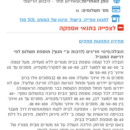
נותן האחריות:
שאוליאן סחר - היבואן הרישמי
מס' תשלומים:
16
למגוון אפייה, בישול, טיגון של המותג
SOL סול
לצפייה בתנאי אספקה
מחירון התקנות ספקים
הובלה/פינוי חריגים (לרבות ע"י מנוף) תוספת תשלום לפי
דרישת המוביל
.
הובלה לכל קומה נוספת בבית מגורים ללא מעלית. מעל קומה
ב' 40-50 ₪ למוצר לבן, 60-80 ₪ למקרר/מקפיא, מסכים עד 65
אינץ' בין 50-80 ₪
מסכים מ-75 אינץ' ומעלה 80-100 ₪ (במסכים אלו ברוב
המקרים יידרש מנוף ותחול הוראת הובלה חריגה שלעיל. אם לא
יידרש מנוף תחול תוספת הקומות כבר מהקומה הראשונה)
הובלה לכל קומה נוספת בתוך הבית כרוכה בתשלום נוסף: 40-
50 ₪ למוצר לבן, 60-80 ₪ למקרר/מקפיא, מסכים עד 65 אינץ'
בין 50-80 ₪, מסכים מ-75 אינץ' ומעלה 80-100 ₪.
אספקת מקררים - אספקה לבית לקוח המתאפשרת דרך מעבר
בכניסה הראשית עד קומה ב' ללא פירוק דלתות, פירוק כל דלת
60 ₪ תוספת למוביל בבית.
באם קיים מרחק הליכה העולה על 50 מטרים מבית מגוריו של