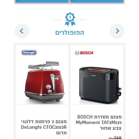
Next
Previous
הפופולרים
מצנם מסדרת BOSCH
מצנם 2 פרוסות דלונגי
MyMoment TAT2M123
DeLonghi CTOC2103R
צבע שחור
נירוסטה ד
אדום
249
₪