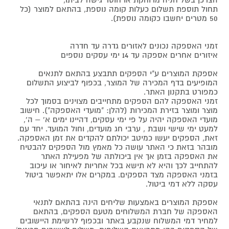
הצרכן בשל חניה מרוחקת או חוסר גישה לביתו,
תחול תוספת תשלום כעלות קומה נוספת, בהתאם למוצר (כל
50 מטרים יחשבו כקומה נוספת).
זמני האספקה נכונים לאזורים גדרה עד חדרה
איזורים אחרים אספקה עד 14 ימי עסקים נוספים
אספקת המוצרים ע"י הספקים תתבצע בהתאם לתנאים
המופיעים בדף המכירה של המוצר, בכפוף לביצוע התשלום
כמפורט בתקנון האתר.
זמני האספקה להם הספקים מתחייבים מצוינים בסמוך לכל
מוצר ומוצר בזירת המכירות (להלן: "מועדי האספקה"). חישוב
מועדי האספקה יהיה על פי ימי עסקים, דהיינו ימים א' – ה',
למעט ימי שישי ושבת , ערבי חג מועדים, וחול המועד. יחד עם
זאת, הספקים יעשו כמיטב יכולתם להקדים את זמן האספקה.
מובהר בזאת כי האתר עושה כל מאמץ מול הספקים להבטיח
את האספקה בזמן אך אין ביכולתה של מפעילת האתר
להתחייב לכך והיא לא תישא בכל אחריות לאיחור או עיכוב
בזמני האספקה מצד הספקים. במקרים אלו יתאפשר ביטול
עסקה ללא דמי ביטול.
אספקת המוצרים באמצעות שליחים הינה בהתאם לתנאי
האספקה של חברת המשלוחים מטעם הספקים, בהתאם
למחיר דמי המשלוח שנקבע באתר ובכפוף לרשימת היישובים