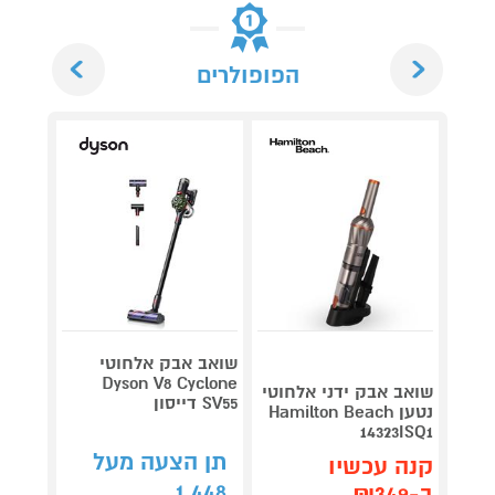
Next
Previous
הפופולרים
שואב אבק אלחוטי
Dyson V8 Cyclone
שואב אבק ידני אלחוטי
שואב 
SV55 דייסון
נטען Hamilton Beach
 AQUA
14323ISQ1
תן הצעה מעל
קנה עכשיו
קנה 
1,448
ב-₪349
ב-₪1,499