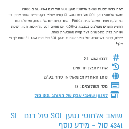
למה כדאי לקנות שואב אלחוטי נטען SOL סול דגם SL-4341 ב-P1000
שואב אלחוטי נטען SOL סול דגם SL-4341 קונים אונליין בקטגוריית שואב אבק ידני
במחלקת מוצרי חשמל לבית בP1000 - אתר קניות ישראלי בטוח, משתלם ונוח
המציע מוצרים מומלצים במבצע. ב-P1000 אנו נותנים דגש על איכות, מגוון, זמינות
ושירות בלתי מתפשרים לצד קנייה מאובטחת ונוחה.
אצלנו, קניות באינטרנט של שואב אלחוטי נטען SOL סול דגם SL-4341 שוות לך פי
אלף!
דגם:
SL-4341
אחריות:
12 חודשים
נותן האחריות:
שאוליאן סחר בע"מ
מס' תשלומים:
36
למגוון שואבי אבק של המותג
SOL סול
שואב אלחוטי נטען SOL סול דגם SL-
4341 סול - מידע נוסף