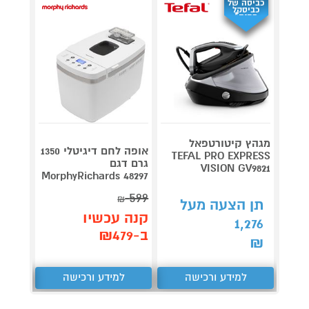
כביסה של
כביסקל
מתנה*
מגהץ קיטורטפאל
אופה לחם דיגיטלי 1350
TEFAL PRO EXPRESS
גרם דגם
EEBOT
VISION GV9821
MorphyRichards 48297
X11 ברונזה
3,999
599
₪
תן הצעה מעל
קנה עכשיו
קנה 
1,276
ב-₪479
ב-₪3,840
₪
למידע ורכישה
למידע ורכישה
ל