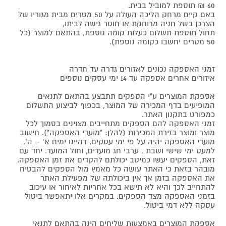
60 ₪ תוספת למוביל בבית.
באם קיים מרחק הליכה העולה על 50 מטרים מבית מגוריו של
הצרכן בשל חניה מרוחקת או חוסר גישה לביתו,
תחול תוספת תשלום כעלות קומה נוספת, בהתאם למוצר (כל
50 מטרים יחשבו כקומה נוספת).
זמני האספקה נכונים לאזורים גדרה עד חדרה
איזורים אחרים אספקה עד 14 ימי עסקים נוספים
אספקת המוצרים ע"י הספקים תתבצע בהתאם לתנאים
המופיעים בדף המכירה של המוצר, בכפוף לביצוע התשלום
כמפורט בתקנון האתר.
זמני האספקה להם הספקים מתחייבים מצוינים בסמוך לכל
מוצר ומוצר בזירת המכירות (להלן: "מועדי האספקה"). חישוב
מועדי האספקה יהיה על פי ימי עסקים, דהיינו ימים א' – ה',
למעט ימי שישי ושבת , ערבי חג מועדים, וחול המועד. יחד עם
זאת, הספקים יעשו כמיטב יכולתם להקדים את זמן האספקה.
מובהר בזאת כי האתר עושה כל מאמץ מול הספקים להבטיח
את האספקה בזמן אך אין ביכולתה של מפעילת האתר
להתחייב לכך והיא לא תישא בכל אחריות לאיחור או עיכוב
בזמני האספקה מצד הספקים. במקרים אלו יתאפשר ביטול
עסקה ללא דמי ביטול.
אספקת המוצרים באמצעות שליחים הינה בהתאם לתנאי