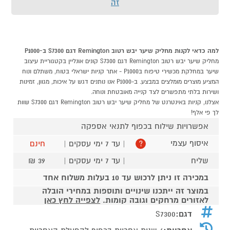
זה
למה כדאי לקנות מחליק שיער יבש רטוב Remington דגם S7300 ב-P1000
מחליק שיער יבש רטוב Remington דגם S7300 קונים אונליין בקטגוריית עיצוב
שיער במחלקת מכשירי טיפוח בP1000 - אתר קניות ישראלי בטוח, משתלם ונוח
המציע מוצרים מומלצים במבצע. ב-P1000 אנו נותנים דגש על איכות, מגוון, זמינות
ושירות בלתי מתפשרים לצד קנייה מאובטחת ונוחה.
אצלנו, קניות באינטרנט של מחליק שיער יבש רטוב Remington דגם S7300 שוות
לך פי אלף!
אפשרויות שילוח בכפוף לתנאי אספקה
איסוף עצמי
| עד 7 ימי עסקים |
חינם
?
שליח
| עד 7 ימי עסקים |
39 ₪
במכירה זו ניתן לרכוש עד 10 בעלות משלוח אחד
במוצר זה ייתכנו שינויים ותוספות במחירי הובלה
לאזורים מרחקים וגובה קומות.
לצפייה לחץ כאן
דגם:
S7300