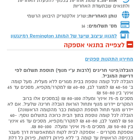
אחריות:
6 שנות אחריות בכפוף להפעלת האחריות
ולתנאים שבתעודת האחריות
נותן האחריות:
שריג אלקטריק היבואן הרשמי
מס' תשלומים:
16
למגוון עיצוב שיער של המותג
Remington רמינגטון
לצפייה בתנאי אספקה
מחירון התקנות ספקים
הובלה/פינוי חריגים (לרבות ע"י מנוף) תוספת תשלום לפי
דרישת המוביל
.
הובלה לכל קומה נוספת בבית מגורים ללא מעלית. מעל קומה
ב' 40-50 ₪ למוצר לבן, 60-80 ₪ למקרר/מקפיא, מסכים עד 65
אינץ' בין 50-80 ₪
מסכים מ-75 אינץ' ומעלה 80-100 ₪ (במסכים אלו ברוב
המקרים יידרש מנוף ותחול הוראת הובלה חריגה שלעיל. אם לא
יידרש מנוף תחול תוספת הקומות כבר מהקומה הראשונה)
הובלה לכל קומה נוספת בתוך הבית כרוכה בתשלום נוסף: 40-
50 ₪ למוצר לבן, 60-80 ₪ למקרר/מקפיא, מסכים עד 65 אינץ'
בין 50-80 ₪, מסכים מ-75 אינץ' ומעלה 80-100 ₪.
אספקת מקררים - אספקה לבית לקוח המתאפשרת דרך מעבר
בכניסה הראשית עד קומה ב' ללא פירוק דלתות, פירוק כל דלת