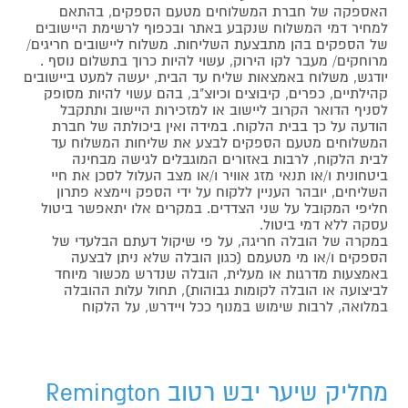
האספקה של חברת המשלוחים מטעם הספקים, בהתאם
למחיר דמי המשלוח שנקבע באתר ובכפוף לרשימת היישובים
של הספקים בהן מתבצעת השליחות. משלוח ליישובים חריגים/
מרוחקים/ מעבר לקו הירוק, עשוי להיות כרוך בתשלום נוסף .
יודגש, משלוח באמצאות שליח עד הבית, יעשה למעט ביישובים
קהילתיים, כפרים, קיבוצים וכיוצ"ב, בהם עשוי להיות מסופק
לסניף הדואר הקרוב ליישוב או למזכירות היישוב ותתקבל
הודעה על כך בבית הלקוח. במידה ואין ביכולתה של חברת
המשלוחים מטעם הספקים לבצע את שליחות המשלוח עד
לבית הלקוח, לרבות באזורים המוגבלים לגישה מבחינה
ביטחונית ו/או תנאי מזג אוויר ו/או מצב העלול לסכן את חיי
השליחים, יובהר העניין ללקוח על ידי הספק ויימצא פתרון
חליפי המקובל על שני הצדדים. במקרים אלו יתאפשר ביטול
עסקה ללא דמי ביטול.
במקרה של הובלה חריגה, על פי שיקול דעתם הבלעדי של
הספקים ו/או מי מטעמם (כגון הובלה שלא ניתן לבצעה
באמצעות מדרגות או מעלית, הובלה שנדרש מכשור מיוחד
לביצועה או הובלה לקומות גבוהות), תחול עלות ההובלה
במלואה, לרבות שימוש במנוף ככל ויידרש, על הלקוח
מחליק שיער יבש רטוב Remington