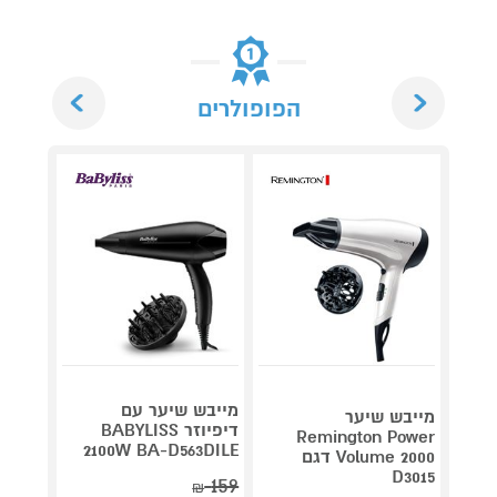
Next
Previous
הפופולרים
מייבש שיער עם
מייבש שיער
דיפיוזר BABYLISS
Remington Power
ARLUX
2100W BA-D563DILE
Volume 2000 דגם
690
D3015
₪
159
₪