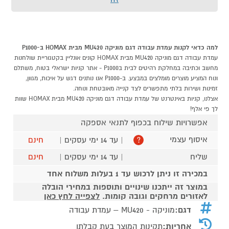
למה כדאי לקנות עמדת עבודה דגם מוניקה MU420 מבית HOMAX ב-P1000
עמדת עבודה דגם מוניקה MU420 מבית HOMAX קונים אונליין בקטגוריית שולחנות
מחשב וכתיבה במחלקת רהיטים לבית בP1000 - אתר קניות ישראלי בטוח, משתלם
ונוח המציע מוצרים מומלצים במבצע. ב-P1000 אנו נותנים דגש על איכות, מגוון,
זמינות ושירות בלתי מתפשרים לצד קנייה מאובטחת ונוחה.
אצלנו, קניות באינטרנט של עמדת עבודה דגם מוניקה MU420 מבית HOMAX שוות
לך פי אלף!
אפשרויות שילוח בכפוף לתנאי אספקה
איסוף עצמי
| עד 14 ימי עסקים |
חינם
?
שליח
| עד 14 ימי עסקים |
חינם
במכירה זו ניתן לרכוש עד 1 בעלות משלוח אחד
במוצר זה ייתכנו שינויים ותוספות במחירי הובלה
לאזורים מרחקים וגובה קומות.
לצפייה לחץ כאן
דגם:
מוניקה - MU420 – עמדת עבודה
אחריות:
תקינות המוצר בעת קבלתו