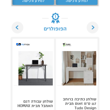
למידע ורכישה
למידע ורכישה
ל
Next
Previous
הפופולרים
שולחן כתיבה ברוחב
שולחן עבודה דגם
שולחן
117 ס"מ זאוס מבית
האמבל מבית HOMAX
HARPER מבית 
Tudo Design