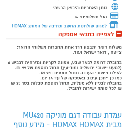
נותן האחריות:
היבואן הרשמי
מס' תשלומים:
16
למגוון שולחנות מחשב וכתיבה של המותג
HOMAX
לצפייה בתנאי אספקה
משלוח דואר יתבצע דרך אחת מחברות משלוחי הדואר:
צ'יטה , דואר ישראל ועוד.
בהובלה דרומה לבאר שבע, צפונה לקריות ומזרחית לכביש 6
(למעט יישובי ירושלים ומודיעין) תחול תוספת של 99 ₪.
לאילת ויישובי הערבה תחול תוספת 250 ₪.
כמו כן ייתכן עיכוב באספקה של עד 14 יום.
בהובלה לבניין ללא מעלית, תחול תוספת סבלות בסך 25 ₪
₪ לכל קומה ישירות למוביל.
עמדת עבודה דגם מוניקה MU420
מבית HOMAX HOMAX - מידע נוסף