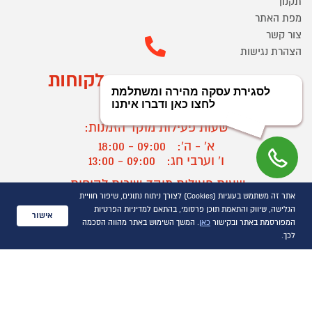
תקנון
מפת האתר
צור קשר
הצהרת נגישות
מוקד הזמנות ושירות לקוחות
03-9545370
שעות פעילות מוקד הזמנות:
א' - ה':
09:00 - 18:00
ו' וערבי חג:
09:00 - 13:00
שעות פעילות מוקד שירות לקוחות:
אתר זה משתמש בעוגיות (Cookies) לצורך ניתוח נתונים, שיפור חוויית
א' - ד':
09:00 - 16:30
הגלישה, שיווק והתאמת תוכן פרסומי, בהתאם למדיניות הפרטיות
ה :
09:00 - 16:00
אישור
המפורסמת באתר ובקישור
כאן
. המשך השימוש באתר מהווה הסכמה
חול המועד
09:00 - 15:00
לכך.
?
יצירת קשר/ביטול הזמנה