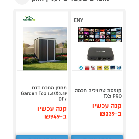
ENY
V 140
מחסן מתכת דגם
קופסת טלוויזיה חכמה
תדירא
Garden Top 1.63X0.89
TX3 PRO
DF7
קנה עכשיו
תן 
קנה עכשיו
ב-₪239
,062
ב-₪949
₪