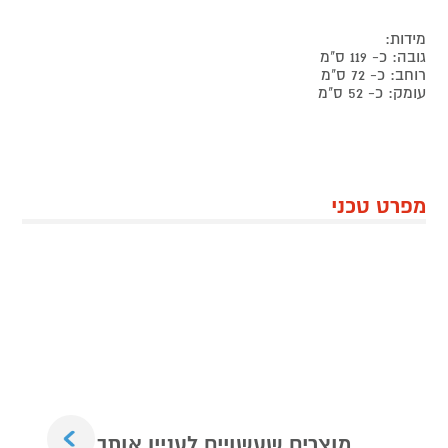
מידות:
גובה: כ- 119 ס"מ
רוחב: כ- 72 ס"מ
עומק: כ- 52 ס"מ
מפרט טכני
Next
מוצרים שעשויים לעניין אותך