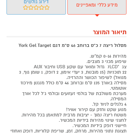
דירוג גולשים
מידע כללי ומאפיינים
תיאור המוצר
מסלול ריצה 7 כ"ס ברוחב 46 ס"מ דגם York Gel Target
מהירות 0-16 קמ"ש.
שיפוע מכני 3 מצבים.
צג "7LCD גדול ומואר עם שקע USB וחיבור AUX
22 תוכניות (15 מובנות, 3 יעדי אימון, 2 דופק, 1 שומן גוף, 3
מנואל) לשיפור הכושר וההרזיה.
מסילה באורך 135 ס"מ וברוחב 46 ס"מ כולל מנגנון מירכוז
אוטומטי.
מערכת משולבת של בולמי זעזועים ובולמי ג'ל לכל אורך
המסילה.
4 גלגלים לניוד קל.
מנוע שקט וחזק עם קירור אוויר!
משטח ריצה נמוך - יציבות מרבית למתאמן בכל מהירות.
לחצני שינוי מהירות בידיות המכשיר.
חיישני דופק בידיות המכשיר.
תצוגת נתוני מהירות, מרחק, זמן, שריפת קלוריות, דופק ואחוזי