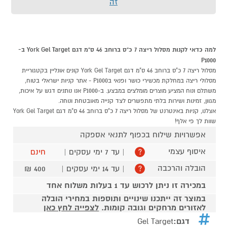
זה
למה כדאי לקנות מסלול ריצה 7 כ"ס ברוחב 46 ס"מ דגם York Gel Target ב-
P1000
מסלול ריצה 7 כ"ס ברוחב 46 ס"מ דגם York Gel Target קונים אונליין בקטגוריית
מסלולי ריצה במחלקת מכשירי כושר ופנאי בP1000 - אתר קניות ישראלי בטוח,
משתלם ונוח המציע מוצרים מומלצים במבצע. ב-P1000 אנו נותנים דגש על איכות,
מגוון, זמינות ושירות בלתי מתפשרים לצד קנייה מאובטחת ונוחה.
אצלנו, קניות באינטרנט של מסלול ריצה 7 כ"ס ברוחב 46 ס"מ דגם York Gel Target
שוות לך פי אלף!
אפשרויות שילוח בכפוף לתנאי אספקה
איסוף עצמי
| עד 7 ימי עסקים |
חינם
?
הובלה והרכבה
| עד 14 ימי עסקים |
400 ₪
?
במכירה זו ניתן לרכוש עד 1 בעלות משלוח אחד
במוצר זה ייתכנו שינויים ותוספות במחירי הובלה
לאזורים מרחקים וגובה קומות.
לצפייה לחץ כאן
דגם:
Gel Target