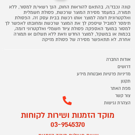
קונה נכבד/ה, בהתאם להוראות החוק, הנך רשאי/ת למסור, ללא
תמורה, במעמד מסירת המוצר שרכשת, פסולת חשמלית
ואלקטרונית דומה למוצר אותו רכשת בבית עסק זה. הפסולת
תימסר למוביל שיספק לך את המוצר שרכשת ומחובתו לאפשר לך
למסור במועד האספקה פסולת ציוד חשמלי ואלקטרוני דומה,
בכמות או במשקל, למוצר החדש וזאת ללא תשלום או תמורה
אחרת. לא תתאפשר מסירה של פסולת מזיקה
אודות החברה
דרושים
מדיניות פרטיות ואבטחת מידע
תקנון
מפת האתר
צור קשר
הצהרת נגישות
מוקד הזמנות ושירות לקוחות
03-9545370