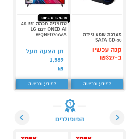
מהנמכרים ביותר
טלוויזיה חכמה "55 4K
QNED AI דגם LG
V 140
מערכת שמע ניידת
55QNED70A6A
תדירא
SAFA CD-30
קנה עכשיו
תן הצעה מעל
תן 
ב-₪327
,062
1,589
₪
₪
למידע ורכישה
למידע ורכישה
ל
Next
Previous
הפופולרים