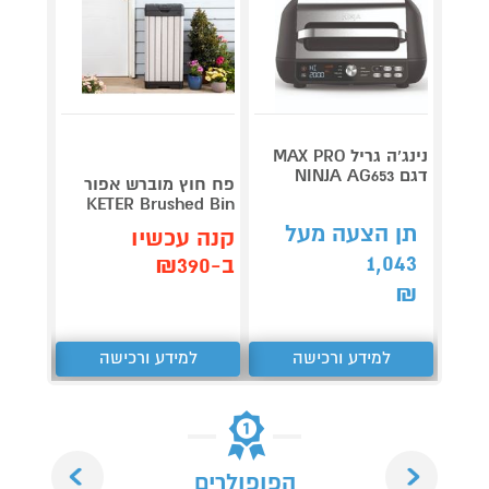
נינג’ה גריל MAX PRO
דגם NINJA AG653
Roller
פח חוץ מוברש אפור
plete
KETER Brushed Bin
3,990
תן הצעה מעל
קנה עכשיו
1,043
קנה 
ב-₪390
ב-₪3,851
₪
למידע ורכישה
למידע ורכישה
ל
Next
Previous
הפופולרים