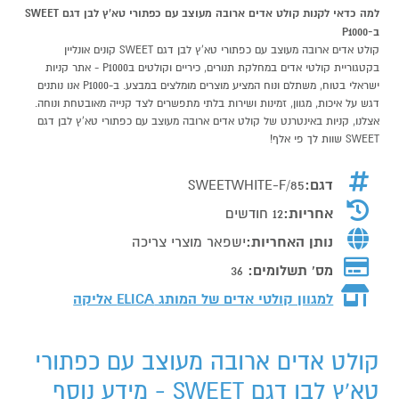
למה כדאי לקנות קולט אדים ארובה מעוצב עם כפתורי טא'ץ לבן דגם SWEET
ב-P1000
קולט אדים ארובה מעוצב עם כפתורי טא'ץ לבן דגם SWEET קונים אונליין
בקטגוריית קולטי אדים במחלקת תנורים, כיריים וקולטים בP1000 - אתר קניות
ישראלי בטוח, משתלם ונוח המציע מוצרים מומלצים במבצע. ב-P1000 אנו נותנים
דגש על איכות, מגוון, זמינות ושירות בלתי מתפשרים לצד קנייה מאובטחת ונוחה.
אצלנו, קניות באינטרנט של קולט אדים ארובה מעוצב עם כפתורי טא'ץ לבן דגם
SWEET שוות לך פי אלף!
דגם:
SWEETWHITE-F/85
אחריות:
12 חודשים
נותן האחריות:
ישפאר מוצרי צריכה
מס' תשלומים:
36
למגוון קולטי אדים של המותג
ELICA אליקה
קולט אדים ארובה מעוצב עם כפתורי
טא'ץ לבן דגם SWEET - מידע נוסף