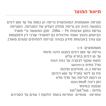
תיאור המוצר
מגרסה אוטומטית המאפשרת גריסה הן כמות של עד 200 דפים
במגשה הזנה והן גריסה מחלק העליון של המגרסה. המגרסה
גורסת בתקן אבטחה DIN4 – P5, תקן המאושר ע"י משרד
הביטחון והופך אותה אידאלית גם למשרדי עורכי דין ולמקומות
עם צורך באבטחת מידע גבוהה ׁ(גריסה לפתיתים קטנים מאוד).
משתמשים: 1-5
גריסה עד 200 דפים במגש הזנה מיוחד
עד 10 דפים בחריץ עליון
פתוח שקוף לבקרה על נפח הפח
גודל פתית 2×14mm
גורסת כ.א, מהדקים וסיכות
פח 32 ליטר (מכיל עד 400 דפים)
12 דקות לגריסה של מדף מלא
זמן ריצה 12on/20off
שקטה במיוחד
מידות : 545*345*515
אחריות: שנתיים אחריות באתר הלקוח 7 שנים על הסכינים