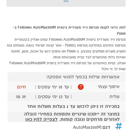
למה כדאי לקנות מגרסת נייר משרדית בינונית Fellowes AutoMax200M ב-
P1000
מגרסת נייר משרדית בינונית Fellowes AutoMax200M קונים אונליין בקטגוריית
מגרסות פתיתים במחלקת מגרסות בP1000 - אתר קניות ישראלי בטוח, משתלם ונוח
המציע מוצרים מומלצים במבצע. ב-P1000 אנו נותנים דגש על איכות, מגוון, זמינות
ושירות בלתי מתפשרים לצד קנייה מאובטחת ונוחה.
אצלנו, קניות באינטרנט של מגרסת נייר משרדית בינונית Fellowes AutoMax200M
שוות לך פי אלף!
אפשרויות שילוח בכפוף לתנאי אספקה
איסוף עצמי
| עד 18 ימי עסקים |
חינם
?
שליח
| עד 12 ימי עסקים |
39 ₪
במכירה זו ניתן לרכוש עד 1 בעלות משלוח אחד
במוצר זה ייתכנו שינויים ותוספות במחירי הובלה
לאזורים מרחקים וגובה קומות.
לצפייה לחץ כאן
דגם:
AutoMax200M