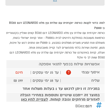
למה כדאי לקנות כורסה יוקרתית עם שלדת עץ מלא LEONARDO דגם BG02
ב-P1000
כורסה יוקרתית עם שלדת עץ מלא LEONARDO דגם BG02 קונים אונליין בקטגוריית
כורסאות מעוצבות במחלקת רהיטים לבית בP1000 - אתר קניות ישראלי בטוח,
משתלם ונוח המציע מוצרים מומלצים במבצע. ב-P1000 אנו נותנים דגש על איכות,
מגוון, זמינות ושירות בלתי מתפשרים לצד קנייה מאובטחת ונוחה.
אצלנו, קניות באינטרנט של כורסה יוקרתית עם שלדת עץ מלא LEONARDO דגם
BG02 שוות לך פי אלף!
אפשרויות שילוח בכפוף לתנאי אספקה
איסוף עצמי
| עד 15 ימי עסקים |
חינם
?
שליח
| עד 18 ימי עסקים |
199 ₪
במכירה זו ניתן לרכוש עד 1 בעלות משלוח אחד
במוצר זה ייתכנו שינויים ותוספות במחירי הובלה
לאזורים מרחקים וגובה קומות.
לצפייה לחץ כאן
דגם:
BG02