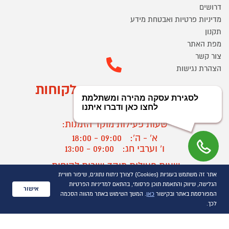
דרושים
מדיניות פרטיות ואבטחת מידע
תקנון
מפת האתר
צור קשר
הצהרת נגישות
מוקד הזמנות ושירות לקוחות
03-9545370
שעות פעילות מוקד הזמנות:
א' - ה':
09:00 - 18:00
ו' וערבי חג:
09:00 - 13:00
שעות פעילות מוקד שירות לקוחות:
אתר זה משתמש בעוגיות (Cookies) לצורך ניתוח נתונים, שיפור חוויית
א' - ד':
09:00 - 16:30
הגלישה, שיווק והתאמת תוכן פרסומי, בהתאם למדיניות הפרטיות
ה :
09:00 - 16:00
אישור
המפורסמת באתר ובקישור
כאן
. המשך השימוש באתר מהווה הסכמה
חול המועד
09:00 - 15:00
לכך.
?
יצירת קשר/ביטול הזמנה