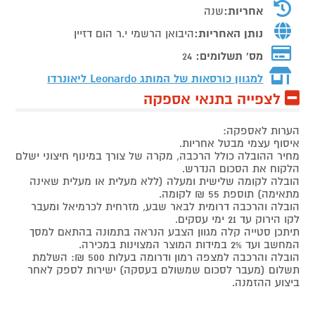
אחריות:
שנה
נותן האחריות:
היבואן הרשמי י.ר הום דזיין
מס' תשלומים:
24
למגוון כורסאות של המותג
Leonardo ליאונרדו
לצפייה בתנאי אספקה
הערות לאספקה:
איסוף עצמי מבטל אחריות.
מחיר ההובלה כולל הרכבה, מקרה של צורך במינוף חיצוני ישלם
הלקוח את הסכום הנדרש.
הובלה לקומה שלישית ומעלה (ללא מעלית או מעלית שאינה
מתאימה) תוספת 55 ₪ לקומה.
הובלה והרכבה דרומית לבאר שבע, מזרחית לכרמיאל ומעבר
לקו הירוק עד 21 ימי עסקים.
תיתכן סטייה קלה מגוון הצבע הנראה בתמונה בהתאם למסך
המחשב ועד 2% במידות המוצר המצוינות במכירה.
הובלה והרכבה למצפה רמון ודרומה בעלות 500 ₪: השלמת
תשלום (מעבר לסכום שמשולם בעסקה) ישירות לספק לאחר
ביצוע ההזמנה.