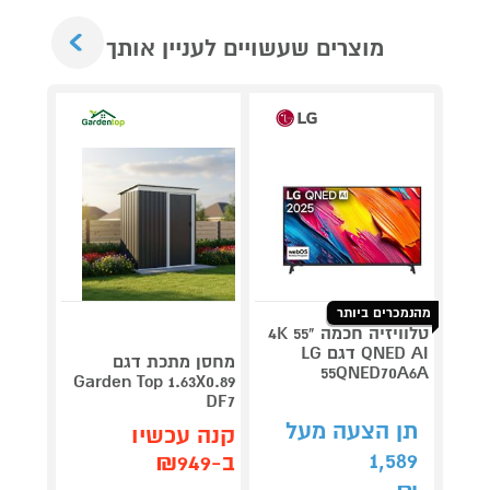
Next
מוצרים שעשויים לעניין אותך
מהנמכרים ביותר
טלוויזיה חכמה "55 4K
QNED AI דגם LG
V 140
מחסן מתכת דגם
55QNED70A6A
תדירא
Garden Top 1.63X0.89
DF7
תן הצעה מעל
תן 
קנה עכשיו
,062
1,589
ב-₪949