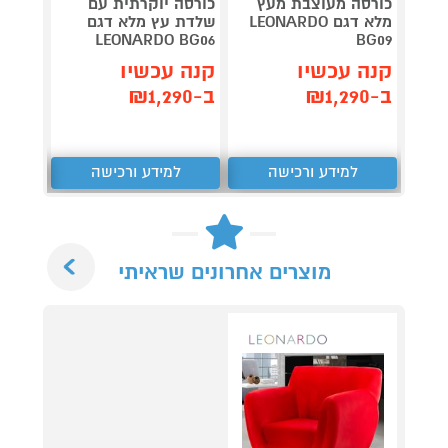
כורסה מעוצבת מעץ
כורסה יוקרתית עם
כורסא
מלא דגם LEONARDO
שלדת עץ מלא דגם
ECOR
LEONARDO BG06
BG09
קנה עכשיו
קנה עכשיו
קנה 
ב-₪1,290
ב-₪1,290
ב-₪1,490
למידע ורכישה
למידע ורכישה
ל
Next
מוצרים אחרונים שראיתי