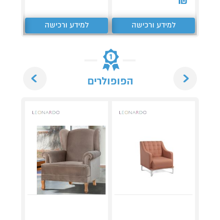
₪
₪
למידע ורכישה
למידע ורכישה
ל
Next
Previous
הפופולרים