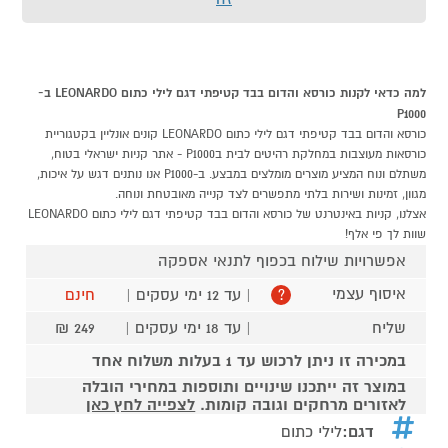
למה כדאי לקנות כורסא והדום בבד קטיפתי דגם לילי כתום LEONARDO ב-
P1000
כורסא והדום בבד קטיפתי דגם לילי כתום LEONARDO קונים אונליין בקטגוריית
כורסאות מעוצבות במחלקת רהיטים לבית בP1000 - אתר קניות ישראלי בטוח,
משתלם ונוח המציע מוצרים מומלצים במבצע. ב-P1000 אנו נותנים דגש על איכות,
מגוון, זמינות ושירות בלתי מתפשרים לצד קנייה מאובטחת ונוחה.
אצלנו, קניות באינטרנט של כורסא והדום בבד קטיפתי דגם לילי כתום LEONARDO
שוות לך פי אלף!
אפשרויות שילוח בכפוף לתנאי אספקה
איסוף עצמי
| עד 12 ימי עסקים |
חינם
?
שליח
| עד 18 ימי עסקים |
249 ₪
במכירה זו ניתן לרכוש עד 1 בעלות משלוח אחד
במוצר זה ייתכנו שינויים ותוספות במחירי הובלה
לאזורים מרחקים וגובה קומות.
לצפייה לחץ כאן
דגם:
לילי כתום