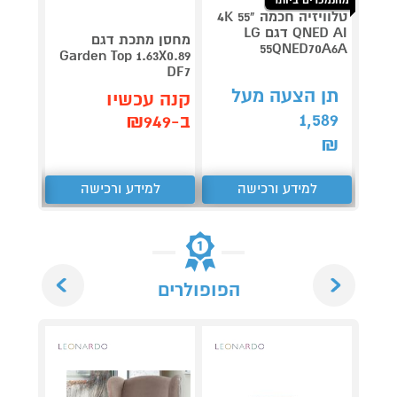
טלוויזיה חכמה "55 4K
QNED AI דגם LG
V 140
מחסן מתכת דגם
55QNED70A6A
תדירא
Garden Top 1.63X0.89
DF7
תן הצעה מעל
תן 
קנה עכשיו
,062
1,589
ב-₪949
₪
₪
למידע ורכישה
למידע ורכישה
ל
Next
Previous
הפופולרים