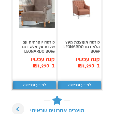
כורסה מעוצבת מעץ
כורסה יוקרתית עם
כורסא
מלא דגם LEONARDO
שלדת עץ מלא דגם
ECOR
LEONARDO BG06
BG09
קנה עכשיו
קנה עכשיו
קנה 
ב-₪1,290
ב-₪1,290
ב-₪1,490
למידע ורכישה
למידע ורכישה
ל
Next
מוצרים אחרונים שראיתי