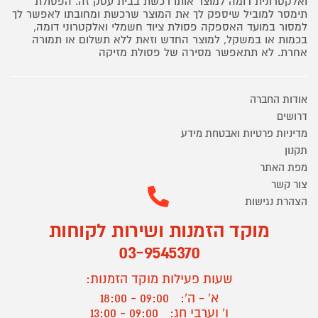
ואלקטרונית דומה למוצר אותו רכשת בבית עסק זה. הפסולת
תימסר למוביל שיספק לך את המוצר שרכשת ומחובתו לאפשר לך
למסור במועד האספקה פסולת ציוד חשמלי ואלקטרוני דומה,
בכמות או במשקל, למוצר החדש וזאת ללא תשלום או תמורה
אחרת. לא תתאפשר מסירה של פסולת מזיקה
אודות החברה
דרושים
מדיניות פרטיות ואבטחת מידע
תקנון
מפת האתר
צור קשר
הצהרת נגישות
מוקד הזמנות ושירות לקוחות
03-9545370
שעות פעילות מוקד הזמנות:
א' - ה':
09:00 - 18:00
ו' וערבי חג:
09:00 - 13:00