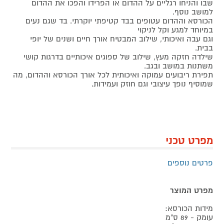
שבו והניחו רגליים על ההדום או הפרידו והפכו את ההדום
למושב נוסף.
הכורסא וההדום עטופים בבד קטיפתי יוקרתי. בד שגם נעים
במיוחד למגע וקל לניקוי
וגם עבה ואיכותי, שילוב המבטיח אורך חיים ושנים של יופי
בבית.
שילדה חזקה מעץ, שילוב של ספוגים איכותיים בדרגות קושי
משתנות במושב ובגב.
תפירת ריבועים עמוקה ואיכותית לכל אורך הכורסא וההדום, מה
שמוסיף נופך עיצובי וגם חוזק ועמידות.
מפרט טכני
פרטים נוספים
מפרט המוצר
מידות הכורסא:
עומק - 89 ס"מ