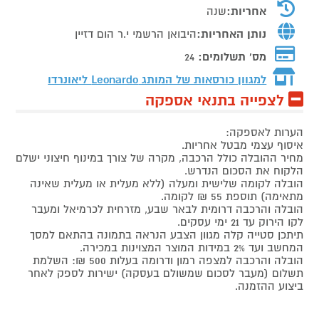
אחריות:
שנה
נותן האחריות:
היבואן הרשמי י.ר הום דזיין
מס' תשלומים:
24
למגוון כורסאות של המותג
Leonardo ליאונרדו
לצפייה בתנאי אספקה
הערות לאספקה:
איסוף עצמי מבטל אחריות.
מחיר ההובלה כולל הרכבה, מקרה של צורך במינוף חיצוני ישלם
הלקוח את הסכום הנדרש.
הובלה לקומה שלישית ומעלה (ללא מעלית או מעלית שאינה
מתאימה) תוספת 55 ₪ לקומה.
הובלה והרכבה דרומית לבאר שבע, מזרחית לכרמיאל ומעבר
לקו הירוק עד 21 ימי עסקים.
תיתכן סטייה קלה מגוון הצבע הנראה בתמונה בהתאם למסך
המחשב ועד 2% במידות המוצר המצוינות במכירה.
הובלה והרכבה למצפה רמון ודרומה בעלות 500 ₪: השלמת
תשלום (מעבר לסכום שמשולם בעסקה) ישירות לספק לאחר
ביצוע ההזמנה.