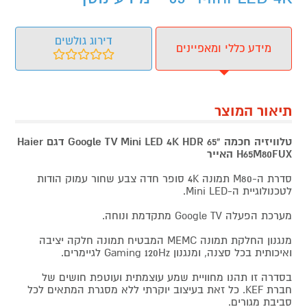
דירוג גולשים
מידע כללי ומאפיינים
תיאור המוצר
טלוויזיה חכמה "65 Google TV Mini LED 4K HDR דגם Haier
H65M80FUX האייר
סדרת ה-M80 תמונה 4K סופר חדה צבע שחור עמוק הודות
לטכנולוגיית ה-Mini LED.
מערכת הפעלה Google TV מתקדמת ונוחה.
מנגנון החלקת תמונה MEMC המבטיח תמונה חלקה יציבה
ואיכותית בכל סצנה, ומנגנון Gaming 120Hz לגיימרים.
בסדרה זו תהנו מחוויית שמע עוצמתית ועוטפת חושים של
חברת KEF. כל זאת בעיצוב יוקרתי ללא מסגרת המתאים לכל
סביבת מגורים.