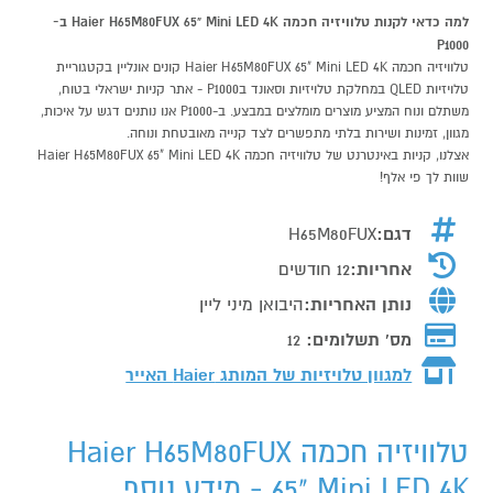
למה כדאי לקנות טלוויזיה חכמה Haier H65M80FUX 65" Mini LED 4K ב-
P1000
טלוויזיה חכמה Haier H65M80FUX 65" Mini LED 4K קונים אונליין בקטגוריית
טלויזיות QLED במחלקת טלויזיות וסאונד בP1000 - אתר קניות ישראלי בטוח,
משתלם ונוח המציע מוצרים מומלצים במבצע. ב-P1000 אנו נותנים דגש על איכות,
מגוון, זמינות ושירות בלתי מתפשרים לצד קנייה מאובטחת ונוחה.
אצלנו, קניות באינטרנט של טלוויזיה חכמה Haier H65M80FUX 65" Mini LED 4K
שוות לך פי אלף!
דגם:
H65M80FUX
אחריות:
12 חודשים
נותן האחריות:
היבואן מיני ליין
מס' תשלומים:
12
למגוון טלויזיות של המותג
Haier האייר
טלוויזיה חכמה Haier H65M80FUX
65" Mini LED 4K - מידע נוסף