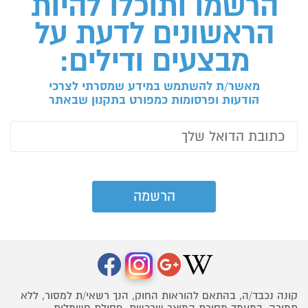
הרשמו ותוכלו להיות
הראשונים לדעת על
מבצעים ודילים:
מאשר/ת להשתמש במידע שמסרתי לצרכי
הודעות ופרסומות כמפורט בתקנון שבאתר
קונה נכבד/ה, בהתאם להוראות החוק, הנך רשאי/ת למסור, ללא
תמורה, במעמד מסירת המוצר שרכשת, פסולת חשמלית