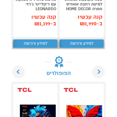
מערכת
למיטה רחבה אואזיס
עם ריקליינר ג'רזי
CD-30
חמרה HOME DECOR
LEONARDO
קנה 
קנה עכשיו
קנה עכשיו
ב-₪327
ב-₪1,990
ב-₪1,199
למידע ורכישה
למידע ורכישה
ל
Next
Previous
הפופולרים