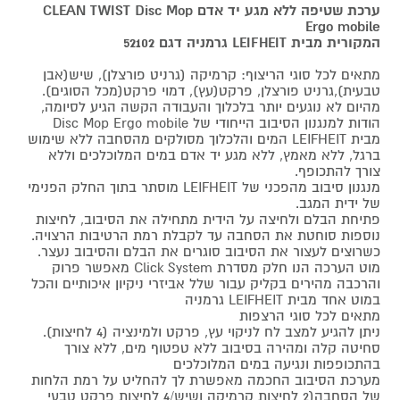
ערכת שטיפה ללא מגע יד אדם CLEAN TWIST Disc Mop
Ergo mobile
המקורית מבית LEIFHEIT גרמניה דגם 52102
מתאים לכל סוגי הריצוף: קרמיקה (גרניט פורצלן), שיש(אבן
טבעית),גרניט פורצלן, פרקט(עץ), דמוי פרקט(מכל הסוגים).
מהיום לא נוגעים יותר בלכלוך והעבודה הקשה הגיע לסיומה,
הודות למנגנון הסיבוב הייחודי של Disc Mop Ergo mobile
מבית LEIFHEIT המים והלכלוך מסולקים מהסחבה ללא שימוש
ברגל, ללא מאמץ, ללא מגע יד אדם במים המלוכלכים וללא
צורך להתכופף.
מנגנון סיבוב מהפכני של LEIFHEIT מוסתר בתוך החלק הפנימי
של ידית המגב.
פתיחת הבלם ולחיצה על הידית מתחילה את הסיבוב, לחיצות
נוספות סוחטת את הסחבה עד לקבלת רמת הרטיבות הרצויה.
כשרוצים לעצור את הסיבוב סוגרים את הבלם והסיבוב נעצר.
מוט הערכה הנו חלק מסדרת Click System מאפשר פרוק
והרכבה מהירים בקליק עבור שלל אביזרי ניקיון איכותיים והכל
במוט אחד מבית LEIFHEIT גרמניה
מתאים לכל סוגי הרצפות
ניתן להגיע למצב לח לניקוי עץ, פרקט ולמינציה (4 לחיצות).
סחיטה קלה ומהירה בסיבוב ללא טפטוף מים, ללא צורך
בהתכופפות ונגיעה במים המלוכלכים
מערכת הסיבוב החכמה מאפשרת לך להחליט על רמת הלחות
של הסחבה(2 לחיצות קרמיקה ושיש/4 לחיצות פרקט טבעי