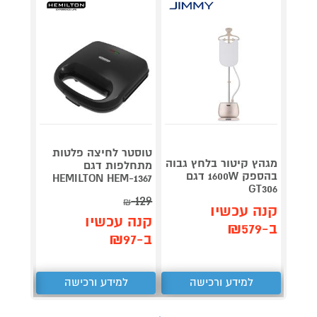
טוסטר לחיצה פלטות
מגהץ קיטור בלחץ גבוה
מגהץ ק
מתחלפות דגם
בהספק 1600W דגם
HEMILTON HEM-1367
GT306
טפאל לבן
129
₪
קנה עכשיו
קנה 
קנה עכשיו
ב-₪579
ב-₪849
ב-₪97
למידע ורכישה
למידע ורכישה
ל