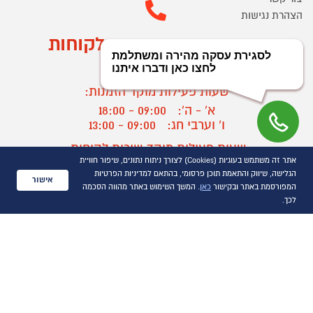
הצהרת נגישות
מוקד הזמנות ושירות לקוחות
03-9545370
שעות פעילות מוקד הזמנות:
א' - ה':
09:00 - 18:00
ו' וערבי חג:
09:00 - 13:00
שעות פעילות מוקד שירות לקוחות:
אתר זה משתמש בעוגיות (Cookies) לצורך ניתוח נתונים, שיפור חוויית
א' - ד':
09:00 - 16:30
הגלישה, שיווק והתאמת תוכן פרסומי, בהתאם למדיניות הפרטיות
ה :
09:00 - 16:00
אישור
המפורסמת באתר ובקישור
כאן
. המשך השימוש באתר מהווה הסכמה
חול המועד
09:00 - 15:00
לכך.
?
יצירת קשר/ביטול הזמנה