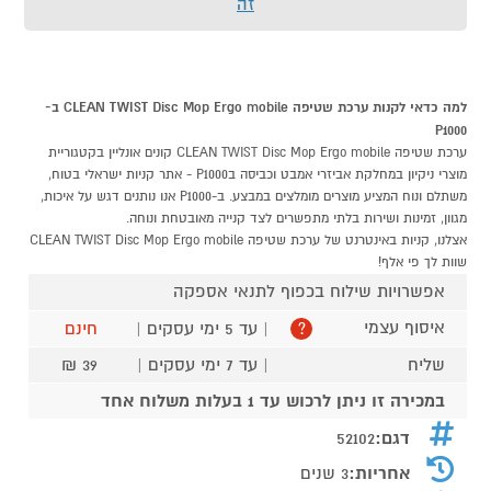
זה
למה כדאי לקנות ערכת שטיפה CLEAN TWIST Disc Mop Ergo mobile ב-
P1000
ערכת שטיפה CLEAN TWIST Disc Mop Ergo mobile קונים אונליין בקטגוריית
מוצרי ניקיון במחלקת אביזרי אמבט וכביסה בP1000 - אתר קניות ישראלי בטוח,
משתלם ונוח המציע מוצרים מומלצים במבצע. ב-P1000 אנו נותנים דגש על איכות,
מגוון, זמינות ושירות בלתי מתפשרים לצד קנייה מאובטחת ונוחה.
אצלנו, קניות באינטרנט של ערכת שטיפה CLEAN TWIST Disc Mop Ergo mobile
שוות לך פי אלף!
אפשרויות שילוח בכפוף לתנאי אספקה
איסוף עצמי
| עד 5 ימי עסקים |
חינם
?
שליח
| עד 7 ימי עסקים |
39 ₪
במכירה זו ניתן לרכוש עד 1 בעלות משלוח אחד
דגם:
52102
אחריות:
3 שנים