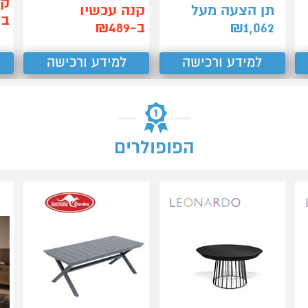
קנ
תן הצעה מעל
קנה עכשיו
ב-55
1,062
₪
ב-₪489
למידע ורכישה
למידע ורכישה
הפופולרים