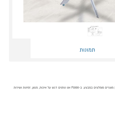
תמונות
שולחן אוכל זכוכית עגול 120 ס"מ עם רגלי כרום ונציה קונים אונליין בקטגוריית שולחנות לפינות אוכל במחלקת רהיטים לבית בP1000 - אתר קניות ישראלי בטוח, משתלם ונוח המציע מוצרים מומלצים במבצע. ב-P1000 אנו נותנים דגש על איכות, מגוון, זמינות ושירות