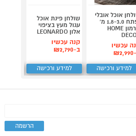
לחן אוכל אובלי
שולחן פינת אוכל
שולחן א
נפתח 1.8-3.0 מ'
עגול מעץ בציפוי
קרמיקה 
חרמון HOME
אלון LEONARDO
טרנד HOME DECOR
DEC
קנה עכשיו
קנה עכש
ה עכשיו
ב-₪2,790
ב-₪3,990
₪2,
למידע ורכישה
למידע ורכישה
למידע