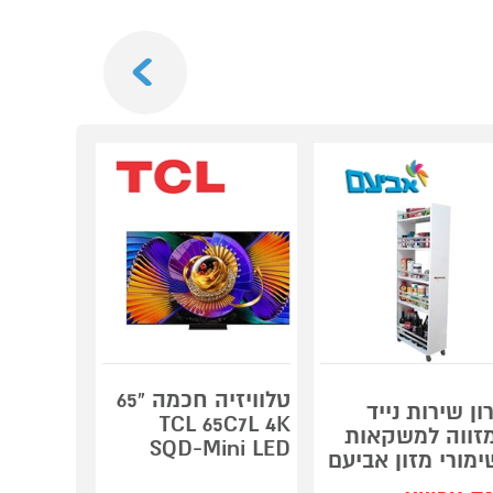
Next
טלוויזיה חכמה "65
ון שירות נייד
מחסן פל
TCL 65C7L 4K
זווה למשקאות
er PENT
SQD-Mini LED
ימורי מזון אביעם
8X6