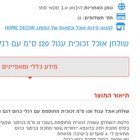
נותן האחריות:
היבואן א.ב סקאי סחר
מס' תשלומים:
12
למגוון פינות אוכל וכסאות של המותג
HOME DECOR
שולחן אוכל זכוכית עגול 120 ס"מ עם רגלי כרום ונציה - מידע נוסף
מידע כללי ומאפיינים
תיאור המוצר
שולחן אוכל עגול 120 ס"מ זכוכית מחוסמת עם רגלי כרום דגם ונציה HOME DECOR
פלטת השולחן עשויה זכוכית מחוסמת בעובי 12 מ"מ בגימור שקוף
בסיס מתכת חזק בדוגמא ייחודית עשוי מתכת בגימור כרום
מתאים ל- 6 סועדים בישיבה מרווחת
גוון שקוף, בסיס מתכת בגוון כרום