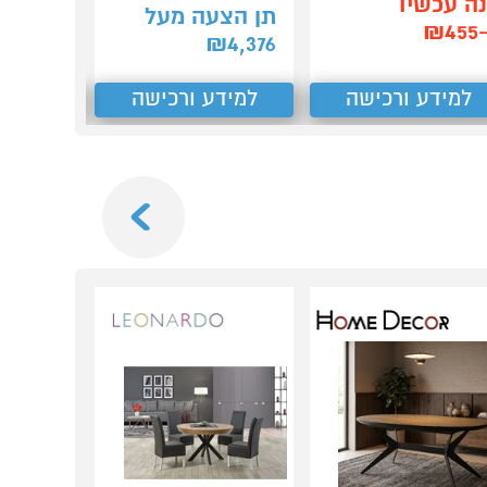
ה עכשיו
קנה עכש
תן הצעה מעל
₪4
ב-₪4,299
₪
4,376
למידע ורכישה
למידע ורכישה
למידע
Next