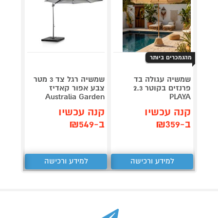
מהנמכרים ביותר
שמשיה עגולה בד
שמשיה רגל צד 3 מטר
בסיס 
פרנזים בקוטר 2.3
צבע אפור קאדיז
מרובע 50 ק"ג YA
Australia Garden
PLAYA
קנה 
קנה עכשיו
קנה עכשיו
ב-₪569
ב-₪359
ב-₪549
למידע ורכישה
למידע ורכישה
ל