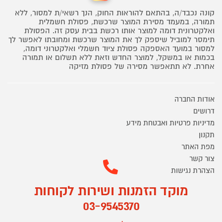
קונה נכבד/ה, בהתאם להוראות החוק, הנך רשאי/ת למסור, ללא
תמורה, במעמד מסירת המוצר שרכשת, פסולת חשמלית
ואלקטרונית דומה למוצר אותו רכשת בבית עסק זה. הפסולת
תימסר למוביל שיספק לך את המוצר שרכשת ומחובתו לאפשר לך
למסור במועד האספקה פסולת ציוד חשמלי ואלקטרוני דומה,
בכמות או במשקל, למוצר החדש וזאת ללא תשלום או תמורה
אחרת. לא תתאפשר מסירה של פסולת מזיקה
אודות החברה
דרושים
מדיניות פרטיות ואבטחת מידע
תקנון
מפת האתר
צור קשר
הצהרת נגישות
מוקד הזמנות ושירות לקוחות
03-9545370