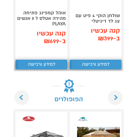
גריל ח
דג
אוהל קמפינג פתיחה
שולחן הוקי 4 פיט עם
OG853
מהירה אטלס ל 8 אנשים
צג לד דיגיטלי
PLAYA
קנה עכשיו
תן 
קנה עכשיו
ב-₪399
,367
ב-₪699
₪
למידע ורכישה
למידע ורכישה
ל
Next
Previous
הפופולרים