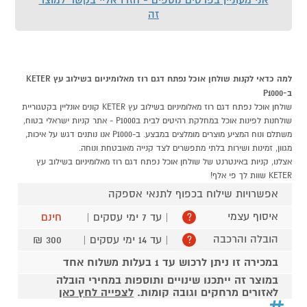
זה
למה כדאי לקנות שולחן אוכל נפתח דגם רוז מאלומיניום בשילוב עץ KETER
ב-P1000
שולחן אוכל נפתח דגם רוז מאלומיניום בשילוב עץ KETER קונים אונליין בקטגוריית
שולחנות לפינות אוכל במחלקת רהיטים לבית בP1000 - אתר קניות ישראלי בטוח,
משתלם ונוח המציע מוצרים מומלצים במבצע. ב-P1000 אנו נותנים דגש על איכות,
מגוון, זמינות ושירות בלתי מתפשרים לצד קנייה מאובטחת ונוחה.
אצלנו, קניות באינטרנט של שולחן אוכל נפתח דגם רוז מאלומיניום בשילוב עץ
KETER שוות לך פי אלף!
אפשרויות שילוח בכפוף לתנאי אספקה
איסוף עצמי
| עד 7 ימי עסקים |
חינם
?
הובלה והרכבה
| עד 14 ימי עסקים |
300 ₪
?
במכירה זו ניתן לרכוש עד 1 בעלות משלוח אחד
במוצר זה ייתכנו שינויים ותוספות במחירי הובלה
לאזורים מרחקים וגובה קומות.
לצפייה לחץ כאן