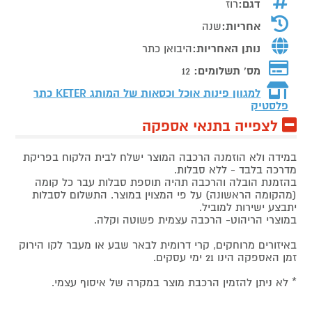
דגם:
רוז
אחריות:
שנה
נותן האחריות:
היבואן כתר
מס' תשלומים:
12
למגוון פינות אוכל וכסאות של המותג
KETER כתר
פלסטיק
לצפייה בתנאי אספקה
במידה ולא הוזמנה הרכבה המוצר ישלח לבית הלקוח בפריקת
מדרכה בלבד - ללא סבלות.
בהזמנת הובלה והרכבה תהיה תוספת סבלות עבר כל קומה
(מהקומה הראשונה) על פי המצוין במוצר. התשלום לסבלות
יתבצע ישירות למוביל.
במוצרי הריהוט- הרכבה עצמית פשוטה וקלה.
באיזורים מרוחקים, קרי דרומית לבאר שבע או מעבר לקו הירוק
זמן האספקה הינו 21 ימי עסקים.
* לא ניתן להזמין הרכבת מוצר במקרה של איסוף עצמי.