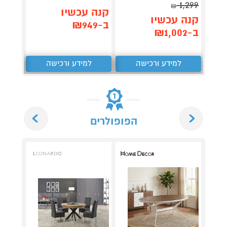
1,299
₪
תן 
קנה עכשיו
קנה עכשיו
,062
ב-₪949
ב-₪1,002
₪
למידע ורכישה
למידע ורכישה
ל
Next
Previous
הפופולרים