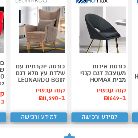
כו
כורסת אירוח
כורסה יוקרתית עם
של
מעוצבת דגם קנזי
שלדת עץ מלא דגם
מבית HOMAX
LEONARDO BG07
02
קנה עכשיו
קנה עכשיו
קנ
ב-₪649
ב-₪1,290
ב-190
למידע ורכישה
למידע ורכישה