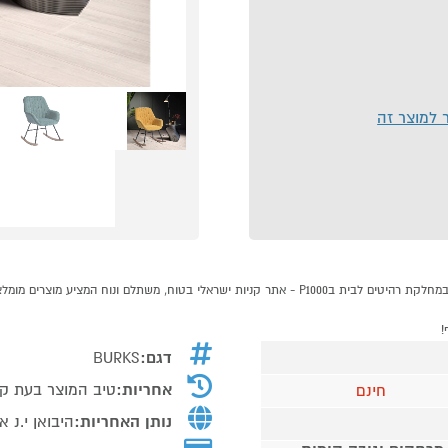
ר למוצר זה
דגם:
BURKS
אחריות:
טיב המוצר בעת ק
חינם
נותן האחריות:
היבואן י.נ 