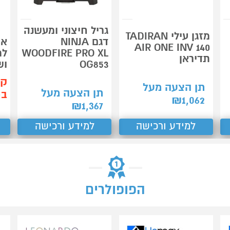
גריל חיצוני ומעשנה
מזגן עילי TADIRAN
דגם NINJA
אר
AIR ONE INV 140
WOODFIRE PRO XL
למ
תדיראן
OG853
וש
קנ
תן הצעה מעל
תן הצעה מעל
ב-55
₪
1,062
₪
1,367
למידע ורכישה
למידע ורכישה
הפופולרים