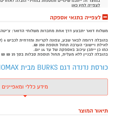
במוצר זה ייתכנו שינויים ותוספות במחירי הובלה לאזורים
לצפייה לחץ כאן
לצפייה בתנאי אספקה
משלוח דואר יתבצע דרך אחת מחברות משלוחי הדואר: צ'יטה , 
בהובלה דרומה לבאר שבע, צפונה לקריות ומזרחית לכביש 6 (למעט יישובי ירושלים ומודיעין) תחול תוספת של 99 ₪.
לאילת ויישובי הערבה תחול תוספת 250 ₪.
כמו כן ייתכן עיכוב באספקה של עד 14 יום.
בהובלה לבניין ללא מעלית, תחול תוספת סבלות בסך 25 ₪ ₪ לכל קומה ישירות למוביל.
כורסת נדנדה דגם BURKS מבית HOMAX HOMAX - מידע נוסף
מידע כללי ומאפיינים
תיאור המוצר