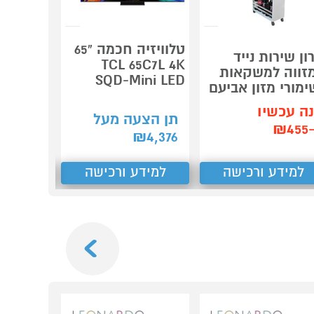
טלוויזיה חכמה "65
ון שירות נייד
מחסן פל
TCL 65C7L 4K
זווה למשקאות
er PENT
SQD-Mini LED
ימורי מזון אביעם
8X6
ה עכשיו
קנה עכש
תן הצעה מעל
₪4
ב-₪4,299
₪
4,376
למידע ורכישה
למידע ורכישה
למידע
Next