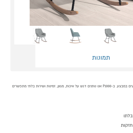
תמונות
כורסת נדנדה דגם BURKS מבית HOMAX קונים אונליין בקטגוריית כורסאות מעוצבות במחלקת רהיטים לבית בP1000 - אתר קניות ישראלי בטוח, משתלם ונוח המציע מוצרים מומלצים במבצע. ב-P1000 אנו נותנים דגש על איכות, מגוון, זמינות ושירות בלתי מתפשרים
בלתו
אחזקות