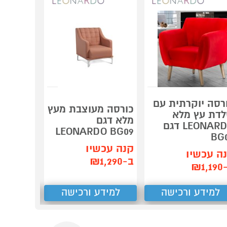
רסה יוקרתית עם
כורסה מעוצבת מעץ
כורסה מ
דת עץ מלא
מלא דגם
LEONARDO דגם
HOMAX
LEONARDO BG09
BG
קנה עכשיו
קנה עכש
ה עכשיו
ב-₪1,290
ב-₪799
₪1,
למידע ורכישה
למידע ורכישה
למידע
Next