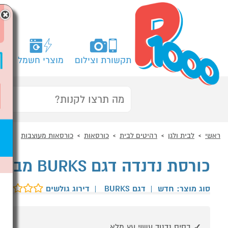
×
תקשורת וצילום
מוצרי חשמל
מח
ראשי
לבית ולגן
רהיטים לבית
כורסאות
כורסאות מעוצבות
כורסת נדנדה דגם BURKS מבית HOMAX
סוג מוצר: חדש
|
דגם BURKS
|
דירוג גולשים
בסיס נדנוד עשוי עץ מלא