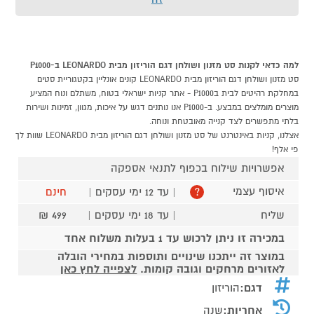
למה כדאי לקנות סט מזנון ושולחן דגם הוריזון מבית LEONARDO ב-P1000
סט מזנון ושולחן דגם הוריזון מבית LEONARDO קונים אונליין בקטגוריית סטים
במחלקת רהיטים לבית בP1000 - אתר קניות ישראלי בטוח, משתלם ונוח המציע
מוצרים מומלצים במבצע. ב-P1000 אנו נותנים דגש על איכות, מגוון, זמינות ושירות
בלתי מתפשרים לצד קנייה מאובטחת ונוחה.
אצלנו, קניות באינטרנט של סט מזנון ושולחן דגם הוריזון מבית LEONARDO שוות לך
פי אלף!
אפשרויות שילוח בכפוף לתנאי אספקה
איסוף עצמי
| עד 12 ימי עסקים |
חינם
?
שליח
| עד 18 ימי עסקים |
499 ₪
במכירה זו ניתן לרכוש עד 1 בעלות משלוח אחד
במוצר זה ייתכנו שינויים ותוספות במחירי הובלה
לאזורים מרחקים וגובה קומות.
לצפייה לחץ כאן
דגם:
הוריזון
אחריות:
שנה