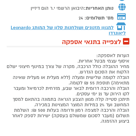
נותן האחריות:
היבואן הרשמי י.ר הום דיזיין
מס' תשלומים:
24
למגוון מזנונים ושולחנות סלון של המותג
Leonardo
ליאונרדו
לצפייה בתנאי אספקה
הערות לאספקה:
איסוף עצמי מבטל אחריות.
מחיר ההובלה כולל הרכבה, מקרה של צורך במינוף חיצוני ישלם
הלקוח את הסכום הנדרש.
הובלה לקומה שלישית ומעלה (ללא מעלית או מעלית שאינה
מתאימה) תוספת 55 ₪ לקומה.
הובלה והרכבה דרומית לבאר שבע, מזרחית לכרמיאל ומעבר
לקו הירוק עד 21 ימי עסקים.
תיתכן סטייה קלה מגוון הצבע הנראה בתמונה בהתאם למסך
המחשב ועד 2% במידות המוצר המצוינות במכירה.
הובלה והרכבה למצפה רמון ודרומה בעלות 500 ₪: השלמת
תשלום (מעבר לסכום שמשולם בעסקה) ישירות לספק לאחר
ביצוע ההזמנה.