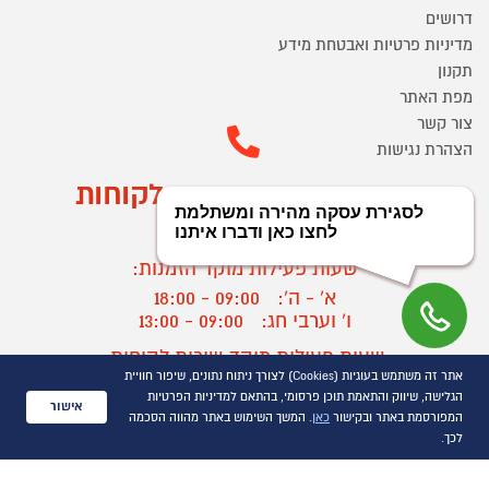
דרושים
מדיניות פרטיות ואבטחת מידע
תקנון
מפת האתר
צור קשר
הצהרת נגישות
מוקד הזמנות ושירות לקוחות
03-9545370
שעות פעילות מוקד הזמנות:
א' - ה':
09:00 - 18:00
ו' וערבי חג:
09:00 - 13:00
שעות פעילות מוקד שירות לקוחות:
אתר זה משתמש בעוגיות (Cookies) לצורך ניתוח נתונים, שיפור חוויית
א' - ד':
09:00 - 16:30
הגלישה, שיווק והתאמת תוכן פרסומי, בהתאם למדיניות הפרטיות
ה :
09:00 - 16:00
אישור
המפורסמת באתר ובקישור
כאן
. המשך השימוש באתר מהווה הסכמה
חול המועד
09:00 - 15:00
לכך.
?
יצירת קשר/ביטול הזמנה