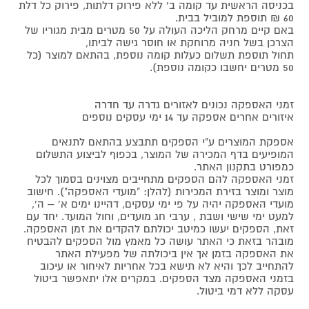
בכניסה הראשית עד קומה ב' ללא פירוק דלתות, פירוק כל דלת
60 ₪ תוספת למוביל בבית.
באם קיים מרחק הליכה העולה על 50 מטרים מבית מגוריו של
הצרכן בשל חניה מרוחקת או חוסר גישה לביתו,
תחול תוספת תשלום כעלות קומה נוספת, בהתאם למוצר (כל
50 מטרים יחשבו כקומה נוספת).
זמני האספקה נכונים לאזורים גדרה עד חדרה
איזורים אחרים אספקה עד 14 ימי עסקים נוספים
אספקת המוצרים ע"י הספקים תתבצע בהתאם לתנאים
המופיעים בדף המכירה של המוצר, בכפוף לביצוע התשלום
כמפורט בתקנון האתר.
זמני האספקה להם הספקים מתחייבים מצוינים בסמוך לכל
מוצר ומוצר בזירת המכירות (להלן: "מועדי האספקה"). חישוב
מועדי האספקה יהיה על פי ימי עסקים, דהיינו ימים א' – ה',
למעט ימי שישי ושבת , ערבי חג מועדים, וחול המועד. יחד עם
זאת, הספקים יעשו כמיטב יכולתם להקדים את זמן האספקה.
מובהר בזאת כי האתר עושה כל מאמץ מול הספקים להבטיח
את האספקה בזמן אך אין ביכולתה של מפעילת האתר
להתחייב לכך והיא לא תישא בכל אחריות לאיחור או עיכוב
בזמני האספקה מצד הספקים. במקרים אלו יתאפשר ביטול
עסקה ללא דמי ביטול.