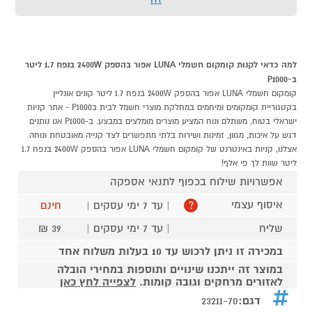
למה כדאי לקנות קומקום חשמלי LUNA אפור בהספק 2400W בנפח 1.7 ליטר
ב-P1000
קומקום חשמלי LUNA אפור בהספק 2400W בנפח 1.7 ליטר קונים אונליין
בקטגוריית קומקומים ומיחמים במחלקת מוצרי חשמל לבית בP1000 - אתר קניות
ישראלי בטוח, משתלם ונוח המציע מוצרים מומלצים במבצע. ב-P1000 אנו נותנים
דגש על איכות, מגוון, זמינות ושירות בלתי מתפשרים לצד קנייה מאובטחת ונוחה.
אצלנו, קניות באינטרנט של קומקום חשמלי LUNA אפור בהספק 2400W בנפח 1.7
ליטר שוות לך פי אלף!
אפשרויות שילוח בכפוף לתנאי אספקה
איסוף עצמי
| עד 7 ימי עסקים |
חינם
?
שליח
| עד 7 ימי עסקים |
39 ₪
במכירה זו ניתן לרכוש עד 10 בעלות משלוח אחד
במוצר זה ייתכנו שינויים ותוספות במחירי הובלה
לאזורים מרחקים וגובה קומות.
לצפייה לחץ כאן
דגם:
23211-70