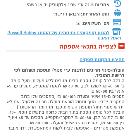
אחריות:
שנה ע"י שריג אלקטריק יבואן רשמי
נותן האחריות:
היבואן הרישמי
מס' תשלומים:
16
למגוון קומקומים ומיחמים של המותג
Russell Hobbs
ראסל האבס
לצפייה בתנאי אספקה
מחירון התקנות ספקים
הובלה/פינוי חריגים (לרבות ע"י מנוף) תוספת תשלום לפי
דרישת המוביל
.
הובלה לכל קומה נוספת בבית מגורים ללא מעלית. מעל קומה
ב' 40-50 ₪ למוצר לבן, 60-80 ₪ למקרר/מקפיא, מסכים עד 65
אינץ' בין 50-80 ₪
מסכים מ-75 אינץ' ומעלה 80-100 ₪ (במסכים אלו ברוב
המקרים יידרש מנוף ותחול הוראת הובלה חריגה שלעיל. אם לא
יידרש מנוף תחול תוספת הקומות כבר מהקומה הראשונה)
הובלה לכל קומה נוספת בתוך הבית כרוכה בתשלום נוסף: 40-
50 ₪ למוצר לבן, 60-80 ₪ למקרר/מקפיא, מסכים עד 65 אינץ'
בין 50-80 ₪, מסכים מ-75 אינץ' ומעלה 80-100 ₪.
אספקת מקררים - אספקה לבית לקוח המתאפשרת דרך מעבר