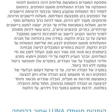
אספקת המוצרים באמצעות שליחים הינה בהתאם לתנאי
האספקה של חברת המשלוחים מטעם הספקים, בהתאם
למחיר דמי המשלוח שנקבע באתר ובכפוף לרשימת היישובים
של הספקים בהן מתבצעת השליחות. משלוח ליישובים חריגים/
מרוחקים/ מעבר לקו הירוק, עשוי להיות כרוך בתשלום נוסף .
יודגש, משלוח באמצאות שליח עד הבית, יעשה למעט ביישובים
קהילתיים, כפרים, קיבוצים וכיוצ"ב, בהם עשוי להיות מסופק
לסניף הדואר הקרוב ליישוב או למזכירות היישוב ותתקבל
הודעה על כך בבית הלקוח. במידה ואין ביכולתה של חברת
המשלוחים מטעם הספקים לבצע את שליחות המשלוח עד
לבית הלקוח, לרבות באזורים המוגבלים לגישה מבחינה
ביטחונית ו/או תנאי מזג אוויר ו/או מצב העלול לסכן את חיי
השליחים, יובהר העניין ללקוח על ידי הספק ויימצא פתרון
חליפי המקובל על שני הצדדים. במקרים אלו יתאפשר ביטול
עסקה ללא דמי ביטול.
במקרה של הובלה חריגה, על פי שיקול דעתם הבלעדי של
הספקים ו/או מי מטעמם (כגון הובלה שלא ניתן לבצעה
באמצעות מדרגות או מעלית, הובלה שנדרש מכשור מיוחד
לביצועה או הובלה לקומות גבוהות), תחול עלות ההובלה
במלואה, לרבות שימוש במנוף ככל ויידרש, על הלקוח
קומקום חשמלי LUNA אפור בהספק