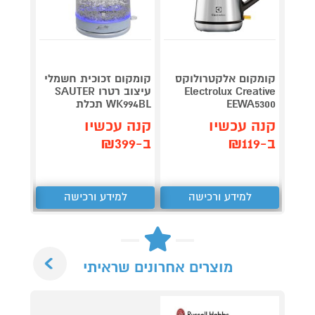
קומקו
קומקום אלקטרולוקס
קומקום זכוכית חשמלי
Electrolux Creative
עיצוב רטרו SAUTER
5P475
EEWA5300
WK994BL תכלת
329
קנה עכשיו
קנה עכשיו
₪
קנה 
ב-₪119
ב-₪399
ב-₪308
למידע ורכישה
למידע ורכישה
ל
Next
מוצרים אחרונים שראיתי