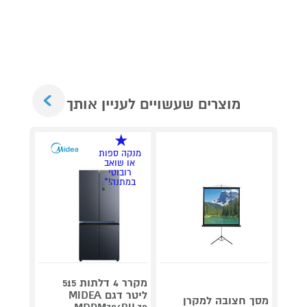
Next
מוצרים שעשויים לעניין אותך
דיסק
במת
מנקה ספות
imix*
או שואב
רובוטי
במתנה!*
מקרר 4 דלתות 515
מעבד מ
ליטר דגם MIDEA
מסך חצובה למקרן