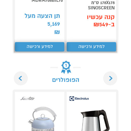
-CMXL
MDRM706BIL70
178X178 ס"מ
SINOSCREEN
תן הצעה מעל
תן 
קנה עכשיו
,276
5,169
ב-₪549
₪
₪
למידע ורכישה
למידע ורכישה
ל
Next
Previous
הפופולרים