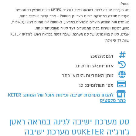
P1000
סט מערכת ישיבה לגינה במראה ראטן ג'ורג'יה KETER קונים אונליין בקטגוריית
מערכות ישיבה במחלקת ריהוט חצר וגן בP1000 - אתר קניות ישראלי בטוח,
משתלם ונוח המציע מוצרים מומלצים במבצע. ב-P1000 אנו נותנים דגש על איכות,
מגוון, זמינות ושירות בלתי מתפשרים לצד קנייה מאובטחת ונוחה.
אצלנו, קניות באינטרנט של סט מערכת ישיבה לגינה במראה ראטן ג'ורג'יה KETER
שוות לך פי אלף!
דגם:
250299
אחריות:
24 חודשים
נותן האחריות:
היבואן כתר
מס' תשלומים:
12
למגוון מערכות ישיבה ופינות אוכל של המותג
KETER
כתר פלסטיק
סט מערכת ישיבה לגינה במראה ראטן
ג'ורג'יה KETERסט מערכת ישיבה