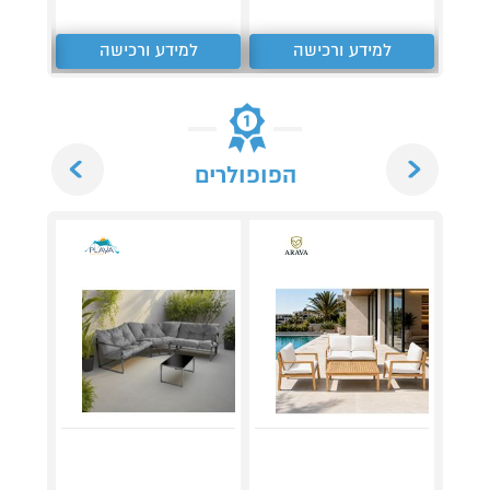
למידע ורכישה
למידע ורכישה
ל
Next
Previous
הפופולרים
מערכת