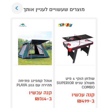
Next
מוצרים שעשויים לעניין אותך
שולחן הוקי 4 פיט
מנגל 
אוהל קמפינג פתיחה
משולב טניס SUPERIOR
מיני 
מהירה עם גגון PLAYA
a Chef
COMBO
קנה עכשיו
קנה עכשיו
קנה 
ב-₪314
ב-₪499
ב-₪489