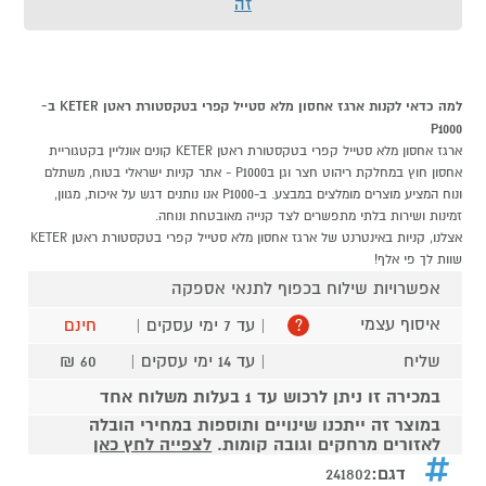
זה
למה כדאי לקנות ארגז אחסון מלא סטייל קפרי בטקסטורת ראטן KETER ב-
P1000
ארגז אחסון מלא סטייל קפרי בטקסטורת ראטן KETER קונים אונליין בקטגוריית
אחסון חוץ במחלקת ריהוט חצר וגן בP1000 - אתר קניות ישראלי בטוח, משתלם
ונוח המציע מוצרים מומלצים במבצע. ב-P1000 אנו נותנים דגש על איכות, מגוון,
זמינות ושירות בלתי מתפשרים לצד קנייה מאובטחת ונוחה.
אצלנו, קניות באינטרנט של ארגז אחסון מלא סטייל קפרי בטקסטורת ראטן KETER
שוות לך פי אלף!
אפשרויות שילוח בכפוף לתנאי אספקה
איסוף עצמי
| עד 7 ימי עסקים |
חינם
?
שליח
| עד 14 ימי עסקים |
60 ₪
במכירה זו ניתן לרכוש עד 1 בעלות משלוח אחד
במוצר זה ייתכנו שינויים ותוספות במחירי הובלה
לאזורים מרחקים וגובה קומות.
לצפייה לחץ כאן
דגם:
241802