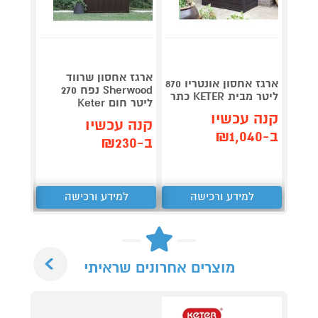
ארגז אחסון שרווד
ארגז 
ארגז אחסון אונטריו 870
Sherwood נפח 270
ליטר מבית KETER כתר
ליטר חום Keter
גרפיט ETER
קנה עכשיו
קנה עכשיו
קנה 
ב-₪1,040
ב-₪230
ב-₪599
למידע ורכישה
למידע ורכישה
ל
Next
מוצרים אחרונים שראיתי