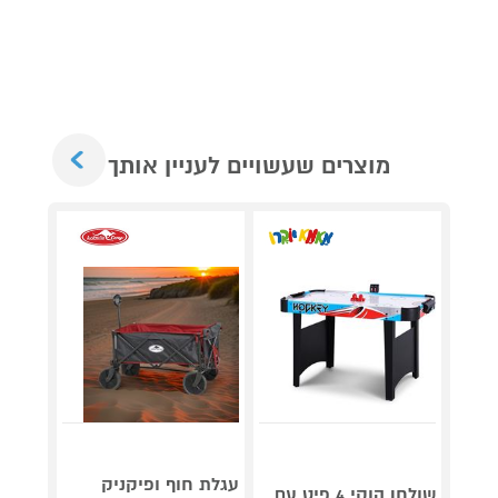
Next
מוצרים שעשויים לעניין אותך
גריל ח
דג
עגלת חוף ופיקניק
שולחן הוקי 4 פיט עם
OG853