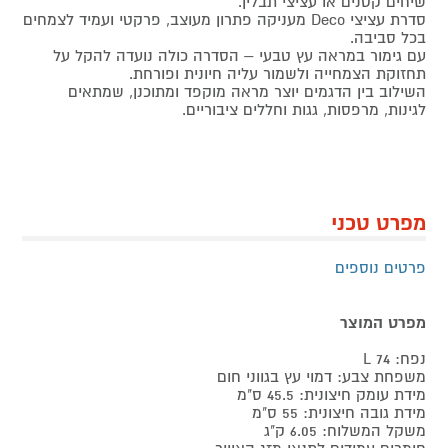
שיחים קטנים או עציצי תבלין.
סדרת עציצי Deco מעניקה פתרון מעוצב, פרקטי ועמיד לצמחים
בכל סביבה.
עם גימור במראה עץ טבעי – הסדרה כולה נועדה להקל על
תחזוקת הצמחייה ולשמור עליה חיונית ופורחת.
השילוב בין הדגמים יוצר מראה מוקפד ומתוכנן, שמתאים
לגינות, מרפסות, גגות וחללים ציבוריים.
מפרט טכני
פרטים נוספים
מפרט המוצר
נפח: 74 L
משפחת צבע: דמוי עץ בגווני חום
מידת עומק חיצונית: 45.5 ס"מ
מידת גובה חיצונית: 55 ס"מ
משקל המשלוח: 6.05 ק"ג