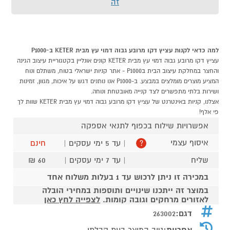
זה
למה כדאי לקנות עציץ דקו מרובע גבוה דמוי עץ מבית KETER ב-P1000
עציץ דקו מרובע גבוה דמוי עץ מבית KETER קונים אונליין בקטגוריית עיצוב הגינה
והחצר במחלקת עיצוב הבית בP1000 - אתר קניות ישראלי בטוח, משתלם ונוח
המציע מוצרים מומלצים במבצע. ב-P1000 אנו נותנים דגש על איכות, מגוון, זמינות
ושירות בלתי מתפשרים לצד קנייה מאובטחת ונוחה.
אצלנו, קניות באינטרנט של עציץ דקו מרובע גבוה דמוי עץ מבית KETER שוות לך
פי אלף!
אפשרויות שילוח בכפוף לתנאי אספקה
איסוף עצמי
| עד 5 ימי עסקים |
חינם
?
שליח
| עד 7 ימי עסקים |
60 ₪
במכירה זו ניתן לרכוש עד 1 בעלות משלוח אחד
במוצר זה ייתכנו שינויים ותוספות במחירי הובלה
לאזורים מרחקים וגובה קומות.
לצפייה לחץ כאן
דגם:
263002
אחריות:
טיב המוצר בעת קבלתו