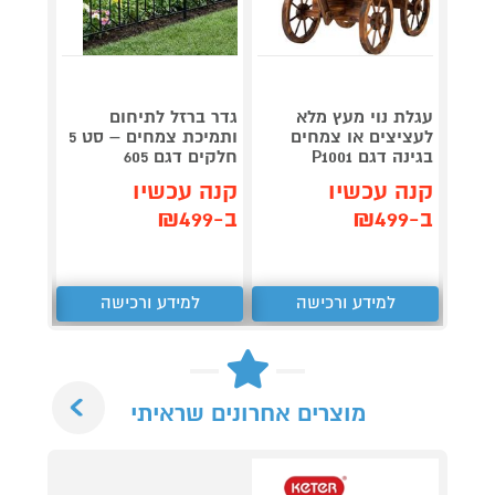
עגלת נוי מעץ מלא
גדר ברזל לתיחום
מתקן 
לעציצים או צמחים
ותמיכת צמחים – סט 5
לשימו
בגינה דגם P1001
חלקים דגם 605
ובמרפ
קנה עכשיו
קנה עכשיו
קנה 
ב-₪499
ב-₪499
ב-₪149
למידע ורכישה
למידע ורכישה
ל
Next
מוצרים אחרונים שראיתי