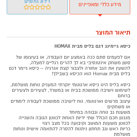
דירוג גולשים
מידע כללי ומאפיינים
תיאור המוצר
כיסא גיימינג דגם בליס מבית HOMAX
אם לפעמים סתם ככה באמצע יום העבודה, או בעיצומו של
סשן משחק אינטנסיבי בא לך להרים רגליים למעלה,
להשעין את הגב אחורה ולצבור קצת אנרגיה – כיסא גיימר דגם
בליס מבית Homax הוא הכיסא בשבילך!
כיסא בליס הינו כיסא ארגונומי יוקרתי המעניק נוחות מושלמת,
לשימוש וישיבה ממושכת בבית או במשרד, לצעירים ולצעירים
ברוחם
עיצוב מרשים וארגונומי, נוח לישיבה ממושכת לעבודה לימודים
או משחקים
משענת גב נוחה וגבוהה במיוחד
מנגנון חכם הכולל שתי ידיות האחת לכוונון הגובה והשנייה
לכוונון משענת המושב וקיבועה בכל מצב רצוי
כריות ראש וגב תחתון ניתנות להסרה להתאמה אישית ונוחות
מושלמת