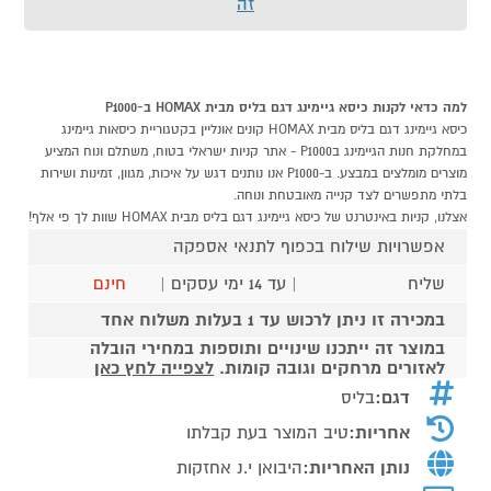
זה
למה כדאי לקנות כיסא גיימינג דגם בליס מבית HOMAX ב-P1000
כיסא גיימינג דגם בליס מבית HOMAX קונים אונליין בקטגוריית כיסאות גיימינג
במחלקת חנות הגיימינג בP1000 - אתר קניות ישראלי בטוח, משתלם ונוח המציע
מוצרים מומלצים במבצע. ב-P1000 אנו נותנים דגש על איכות, מגוון, זמינות ושירות
בלתי מתפשרים לצד קנייה מאובטחת ונוחה.
אצלנו, קניות באינטרנט של כיסא גיימינג דגם בליס מבית HOMAX שוות לך פי אלף!
אפשרויות שילוח בכפוף לתנאי אספקה
שליח
| עד 14 ימי עסקים |
חינם
במכירה זו ניתן לרכוש עד 1 בעלות משלוח אחד
במוצר זה ייתכנו שינויים ותוספות במחירי הובלה
לאזורים מרחקים וגובה קומות.
לצפייה לחץ כאן
דגם:
בליס
אחריות:
טיב המוצר בעת קבלתו
נותן האחריות:
היבואן י.נ אחזקות