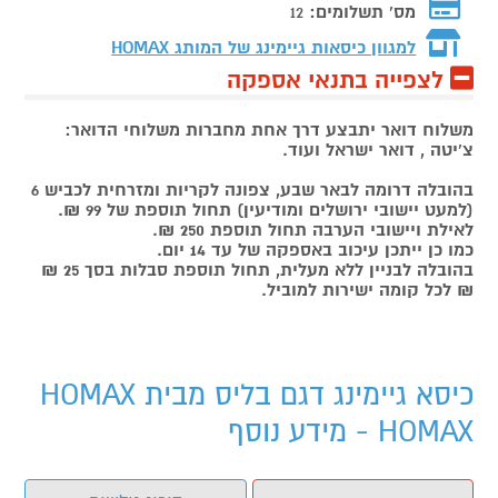
מס' תשלומים:
12
למגוון כיסאות גיימינג של המותג
HOMAX
לצפייה בתנאי אספקה
משלוח דואר יתבצע דרך אחת מחברות משלוחי הדואר:
צ'יטה , דואר ישראל ועוד.
בהובלה דרומה לבאר שבע, צפונה לקריות ומזרחית לכביש 6
(למעט יישובי ירושלים ומודיעין) תחול תוספת של 99 ₪.
לאילת ויישובי הערבה תחול תוספת 250 ₪.
כמו כן ייתכן עיכוב באספקה של עד 14 יום.
בהובלה לבניין ללא מעלית, תחול תוספת סבלות בסך 25 ₪
₪ לכל קומה ישירות למוביל.
כיסא גיימינג דגם בליס מבית HOMAX
HOMAX - מידע נוסף