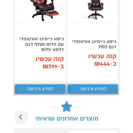
כיסא גיימינג אורטופדי
כיסא ג
כיסא גיימינג אורטופדי
עם הדום נשלף דגם
טוד כו
דגם PRO
דלתא פלוס
OMAX
קנה עכשיו
קנה עכשיו
קנה 
ב-₪444
ב-₪399
ב-₪799
למידע ורכישה
למידע ורכישה
ל
Next
מוצרים אחרונים שראיתי