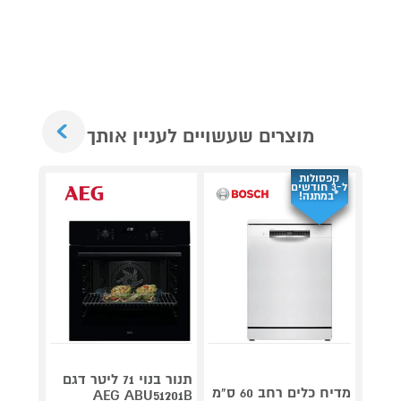
Next
מוצרים שעשויים לעניין אותך
קפסולות
ל-3 חודשים
*במתנה!
תנור בנוי 71 ליטר דגם
מדיח כלים רחב 60 ס"מ
Roller
AEG ABU51201B