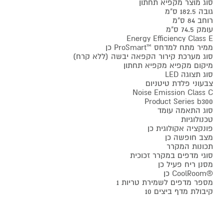
סוג מוצר מקפיא תחתון
גובה 182.5 ס"מ
רוחב 84 ס"מ
עומק 74.5 ס"מ
Energy Efficiency Class E
ממיר מתח למדחס ™ProSmart כן
סוג מערכת קירור הקפאה יבשה (ללא קרח)
מיקום מקפיא מקפיא תחתון
סוג תצוגה LED
צבעוני פלדת טיטניום
Noise Emission Class C
Product Series b300
סוג התאמה עומד
טכנולוגיות
פונקציה אקולוגית כן
מצב חופשה כן
תכונות המקרר
סוגי מדפים במקרר זכוכית
מסנן ריח פעיל כן
®CoolRoom כן
מספר מדפים לשמירת טריות 1
קיבולת מדף ביצים 10