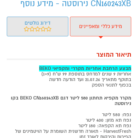
CN160243XB נירוסטה - מידע נוסף
דירוג גולשים
מידע כללי ומאפיינים
תיאור המוצר
מבצע הרחבת אחריות
מקררי ומקפיאי
BEKO
אחריות 9 שנים למדחס בתוספת 99 ש"ח (1+9)
בתוקף מתאריך 21.07.26 ועד הודעה חדשה
בכפוף לתנאי הספק
מקרר מקפיא תחתון 580 ליטר דגם BEKO CN160243XB בקו
נירוסטה
נפח: 580 ליטר
נפח תא מזון: 400 ליטר
נפח תא הקפאה: 180 ליטר
HarvestFresh - תאורה חדשנית השומרת על הויטמינים של
הפירות והירקות לאורך זמן