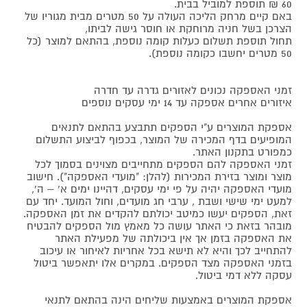
60 ₪ תוספת למוביל בבית.
באם קיים מרחק הליכה העולה על 50 מטרים מבית מגוריו של
הצרכן בשל חניה מרוחקת או חוסר גישה לביתו,
תחול תוספת תשלום כעלות קומה נוספת, בהתאם למוצר (כל
50 מטרים יחשבו כקומה נוספת).
זמני האספקה נכונים לאזורים גדרה עד חדרה
איזורים אחרים אספקה עד 14 ימי עסקים נוספים
אספקת המוצרים ע"י הספקים תתבצע בהתאם לתנאים
המופיעים בדף המכירה של המוצר, בכפוף לביצוע התשלום
כמפורט בתקנון האתר.
זמני האספקה להם הספקים מתחייבים מצוינים בסמוך לכל
מוצר ומוצר בזירת המכירות (להלן: "מועדי האספקה"). חישוב
מועדי האספקה יהיה על פי ימי עסקים, דהיינו ימים א' – ה',
למעט ימי שישי ושבת , ערבי חג מועדים, וחול המועד. יחד עם
זאת, הספקים יעשו כמיטב יכולתם להקדים את זמן האספקה.
מובהר בזאת כי האתר עושה כל מאמץ מול הספקים להבטיח
את האספקה בזמן אך אין ביכולתה של מפעילת האתר
להתחייב לכך והיא לא תישא בכל אחריות לאיחור או עיכוב
בזמני האספקה מצד הספקים. במקרים אלו יתאפשר ביטול
עסקה ללא דמי ביטול.
אספקת המוצרים באמצעות שליחים הינה בהתאם לתנאי