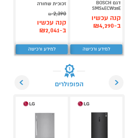
דגם BOSCH
זכוכית שחורה
plete
SMS4ECW28E
3,990
2,390
₪
קנה עכשיו
קנה עכשיו
קנה 
ב-₪4,290
ב-₪2,041
ב-₪3,851
למידע ורכישה
למידע ורכישה
ל
Next
Previous
הפופולרים