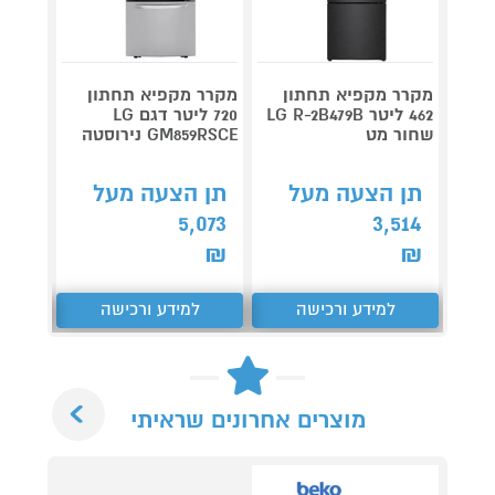
מקרר מקפיא תחתון
מקרר מקפיא תחתון
מקרר 
462 ליטר LG R-2B479B
720 ליטר דגם LG
שחור מט
GM859RSCE נירוסטה
58XPP
תן הצעה מעל
תן הצעה מעל
תן 
,773
5,073
3,514
₪
₪
₪
למידע ורכישה
למידע ורכישה
ל
Next
מוצרים אחרונים שראיתי