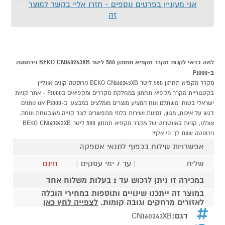
אני מעוניין בפרטים נוספים - חזרו אליי בקשר למוצר
זה
למה כדאי לקנות מקרר מקפיא תחתון 580 ליטר BEKO CN160243XB נירוסטה
ב-P1000
מקרר מקפיא תחתון 580 ליטר BEKO CN160243XB נירוסטה קונים אונליין
בקטגוריית מקרר מקפיא תחתון במחלקת מקררים ומקפיאים בP1000 - אתר קניות
ישראלי בטוח, משתלם ונוח המציע מוצרים מומלצים במבצע. ב-P1000 אנו נותנים
דגש על איכות, מגוון, זמינות ושירות בלתי מתפשרים לצד קנייה מאובטחת ונוחה.
אצלנו, קניות באינטרנט של מקרר מקפיא תחתון 580 ליטר BEKO CN160243XB
נירוסטה שוות לך פי אלף!
אפשרויות שילוח בכפוף לתנאי אספקה
שליח
| עד 7 ימי עסקים |
חינם
במכירה זו ניתן לרכוש עד 1 בעלות משלוח אחד
במוצר זה ייתכנו שינויים ותוספות במחירי הובלה
לאזורים מרחקים וגובה קומות.
לצפייה לחץ כאן
דגם:
CN160243XB