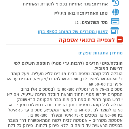
אחריות:
שנה אחריות בכפוף לתעודת האחריות
נותן האחריות:
היבואן מיניליין
מס' תשלומים:
12
למגוון מקררים של המותג
BEKO בקו
לצפייה בתנאי אספקה
מחירון התקנות ספקים
הובלה/פינוי חריגים (לרבות ע"י מנוף) תוספת תשלום לפי
דרישת המוביל
.
הובלה לכל קומה נוספת בבית מגורים ללא מעלית. מעל קומה
ב' 40-50 ₪ למוצר לבן, 60-80 ₪ למקרר/מקפיא, מסכים עד 65
אינץ' בין 50-80 ₪
מסכים מ-75 אינץ' ומעלה 80-100 ₪ (במסכים אלו ברוב
המקרים יידרש מנוף ותחול הוראת הובלה חריגה שלעיל. אם לא
יידרש מנוף תחול תוספת הקומות כבר מהקומה הראשונה)
הובלה לכל קומה נוספת בתוך הבית כרוכה בתשלום נוסף: 40-
50 ₪ למוצר לבן, 60-80 ₪ למקרר/מקפיא, מסכים עד 65 אינץ'
בין 50-80 ₪, מסכים מ-75 אינץ' ומעלה 80-100 ₪.
אספקת מקררים - אספקה לבית לקוח המתאפשרת דרך מעבר
בכניסה הראשית עד קומה ב' ללא פירוק דלתות, פירוק כל דלת