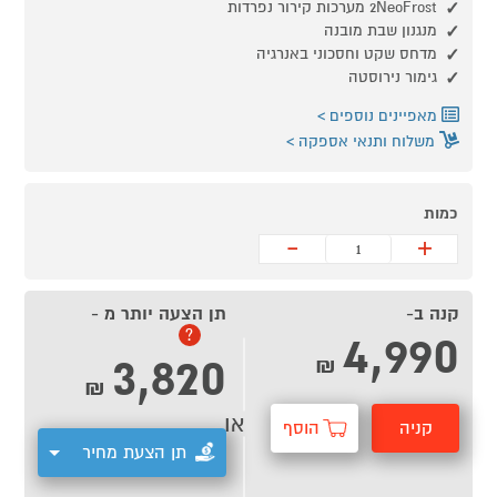
2NeoFrost מערכות קירור נפרדות
מנגנון שבת מובנה
מדחס שקט וחסכוני באנרגיה
גימור נירוסטה
מאפיינים נוספים
משלוח ותנאי אספקה
כמות
-
+
קנה ב-
תן הצעה יותר מ -
4,990
?
3,820
₪
₪
או
קניה
הוסף
תן הצעת מחיר
מהירה
לסל