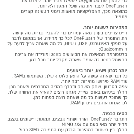
כדי להפוך את OxygenOS לאפילו מהיר יותר, לימדנו את
הOnePlus6 לעבד את מה שעל המסך ולא יותר.
כתוצאה מכך, האפליקציות מואצות וזמני הטעינה קצרים
מתמיד.
המהירות לעשות יותר.
היינו צריכים בערך מאה עמודים כדי להסביר בדיוק מה עושה
את החומרה של הOnePlus6 לכל כך מהירה. אז במקום לדבר
על ספקי האינטרנט, DSP, ו GPU, כל מה שאתה צריך לדעת על
ה Qualcomm:
פלטפורמה המאיצה את הביצועים ב30% ומורידה את צריכת
החשמל ב10%. זה אומר שאתה מקבל יותר מכל רגע.
יותר זכרון RAM, יותר ביצועים
כל דבר שאתה עושה על הוואן פלוס 6 שלך, משתמש בRAM.
עוד RAM פירושו מהירות רבה יותר.
צפה בסרטון, שחק משחק ודפדף במדיה החברתית ולאחר מכן
החלף ביניהם באופן מיידי. אנחנו רוצים להאיץ את החוויה שלך,
כך שתוכל לעשות כל מה שאתה רוצה בפחות זמן.
לכן אנחנו אוהבים זיכרון RAM.
הסים הכפול.
התחבר לOnePlus6. הורד ושתף קבצים, תמונות ויישומים בקצב
מהיר יותר מאי פעם עם MIMO 4X4.
החלף בין רשתות במהירות הבזק עם התמיכה בSIM כפול.