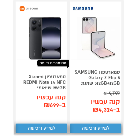
מהנמכרים ביותר
סמארטפון SAMSUNG
סמארטפון Xiaomi
Galaxy Z Flip 8
/512GB
REDMI Note 14 NFC
512GB+12GB שמנת
256GB שיאומי
סמסונ
4,749
₪
קנה עכשיו
קנה 
קנה עכשיו
ב-₪699
ב-₪2,990
ב-₪4,324
למידע ורכישה
למידע ורכישה
ל