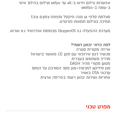
אפשרות צילום וידאו ב-4K עד 60fps וצילום בהילוך איטי
ב-720p ב-480fps
מצלמת סלפי 16 מגה-פיקסל ומפתח צמצם f/2.0
תמיכה בצילום תמונות פורטרט.
מערכת ההפעלה OxygenOS 5.1 מבוססת אנדרואיד 8.1 אוראו.
למה כדאי יבואן רשמי?
אריזה מקורית סגורה
מכשיר דגם אירופאי עם תקן CE מאושר בישראל
מדריך משתמש בעברית
מטען מקורי מהיר DASH
מגן סיליקון למכשיר+מגן מסך המודבק על המסך
עדכוני OTA באוויר
אחריות ושירות יבואן רשמי בפריסה ארצית
מפרט טכני