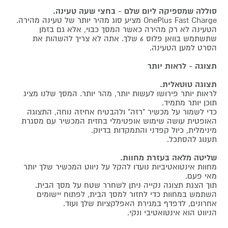
סוללה שמספיקה ליום שלם - בחצי שעה טעינה.
OnePlus Fast Charge מציע סוג מהיר יותר של טעינה מהירה.
הטעינה לא רק מהירה כאשר המסך כבוי, אלא גם בזמן
שתשתמש בוואן פלוס 6 שלך. אתה לא צריך להשהות את
הסרט למען הטעינה.
תצוגה - לראות יותר
תצוגה טוטאלית.
לראות יותר פירושו לעשות יותר, מהר יותר. המסך שלנו מציג
תוכן יותר מתמיד.
כדי לשמור על מכשיר "רזה" ולהבטיח אחיזה נוחה, התצוגה
האופטית עושה שימוש אופטימלי בחזית המכשיר עם מסגרת
מינימלית, כיול קפדני והתמקדות בדיוק.
תענוג להסתכל.
שליטה מלאה בעזרת מחוות.
מחוות אינטואטיביות נועדו להקל על ניווט המכשיר שלך יותר
מאי פעם.
תוך הצגת תצוגה נקייה ניתן לשחרר שטח על מסך הבית.
השתמש במחוות כדי לחזור למסך הבית, לפתוח יישומים
אחרונים, לדפדף במגירת האפלקציות שלך ועוד.
הניווט הוא אינטואטיבי ונקי.