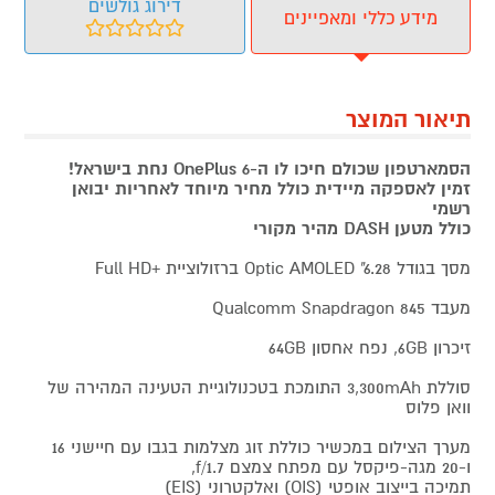
דירוג גולשים
מידע כללי ומאפיינים
תיאור המוצר
הסמארטפון שכולם חיכו לו ה-OnePlus 6 נחת בישראל!
זמין לאספקה מיידית כולל מחיר מיוחד לאחריות יבואן
רשמי
כולל מטען DASH מהיר מקורי
מסך בגודל Optic AMOLED "6.28 ברזולוציית +Full HD
מעבד Qualcomm Snapdragon 845
זיכרון 6GB, נפח אחסון 64GB
סוללת 3,300mAh התומכת בטכנולוגיית הטעינה המהירה של
וואן פלוס
מערך הצילום במכשיר כוללת זוג מצלמות בגבו עם חיישני 16
ו-20 מגה-פיקסל עם מפתח צמצם f/1.7,
תמיכה בייצוב אופטי (OIS) ואלקטרוני (EIS)