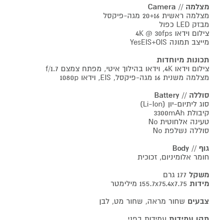
מצלמה // Camera
מצלמה ראשית 20+16 מגה-פיקסל
מבזק LED כפול
צילום וידאו 4K @ 30fps
מייצב תמונה YesEIS+OIS
תכונות מיוחדות
צילום וידאו 4K, וידאו בהילוך איטי, מפתח צמצם f/1.7
מצלמה משנית 16 מגה-פיקסל, EIS, וידאו 1080p
סוללה // Battery
סוג ליתיום-יון (Li-Ion)
קיבולת 3300mAh
טעינה אלחוטית No
סוללה נשלפת No
גוף // Body
חומר אלומיניום, זכוכית
משקל
177 גרם
מידות
155.7x75.4x7.75 מילימטר
צבעים
שחור מראה, שחור מט, לבן
תקן עמידות
עמידות בפני