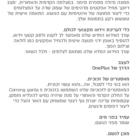
תמונה גדולה מספרת סיפור. במצלמה הקדמית והאחורית, 'מצב
דיוקן' מחיל אפקטים מדהימים של עומק שדה על התצלומים
כדי ליצור תחושה של אינטימיות עם הנושא. התאמה אישית של
טשטוש רקע בתמונות שלך.
כלי לעריכת וידאו מקצועי לכולם.
עורך הווידאו החדש שלנו מאפשר לך לקצץ ולסנן קטעי וידאו,
להוסיף באופן ידני תנועה איטית ולהחיל אפקטים כמו לולאה
וצילום הפוך.
עורך הוידאו המלא שלנו מותאם לצלמים - ולכל השאר.
לעצב
הדרך של OnePlus
מאסטרים של זכוכית.
הוא בנוי כדי לסבול, אה...והוא עשוי זכוכית.
המאסטרים לזכוכיות שלנו השתמשו בזכוכית Corning gorila 5
על החלק הקדמי והאחורי על מנת שיהיה גמיש להפליא וחמקן.
עקמומיות עדינה יוצרת גוף רצוף שמשחק עם האור והצל כדי
ליצור דפוסים ודגשים.
עמיד בפני מים
שומר מפני הגשם.
מוכן לגשם.