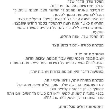
המסך שלך, הדרך שלך.
לכולנו יש רעיונות על מה יפה יותר.
זו הסיבה שאנחנו נותנים לך חמישה מצבי תצוגה שונים, כך
תוכל להתאים את המסך לטעמך.
יש מצב תצוגה עבור כל "קבוצת עיניים". הפעל את מצב
הקריאה כאשר אתה רוצה להתמקד בספר החדש שתמצא,
השתמש במצב לילה כדי להגן על העיניים כאשר השמש
שוקעת.
זה המסך שלך, אתה מחליט.
מצלמה כפולה - לכוד בזמן קצר
שמור את זה יציב.
ייצוב תמונה אופטי נחוץ עבור תמונות יציבות וחדות.
הOnePlus6 מפצה פיזית על רעידות ועוזר לייצב את התמונות
שלך.
משמעות הדבר היא תמונות ברורות ויציבות יותר.
מצלמה מהירה יותר, וידאו איטי יותר.
עם הפונקציה החדשה שלנו, סופר הילוך איטי, אתה יכול
להוסיף כשרון דרמטי לקליפים שלך.
ב480 מסגרות לשניה, קטעי וידאו הם פשוט מדהימים. אם אתה
לוכד אותם בהילוך איטי, ב4K או ב6FPS.
דיוקנאות גדולים מכל זווית.