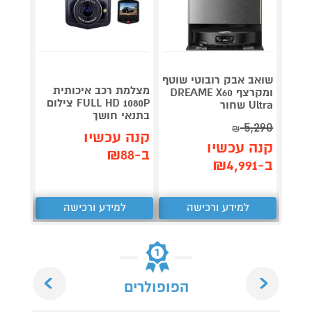
שואב אבק רובוטי שוטף
מצלמת רכב איכותית
ש
ומקרצף DREAME X60
FULL HD 1080P צילום
 46mm
Ultra שחור
בתנאי חושך
miniu
5,290
₪
קנה עכשיו
קנה 
קנה עכשיו
ב-₪88
ב-₪1,649
ב-₪4,991
למידע ורכישה
למידע ורכישה
ל
Next
Previous
הפופולרים