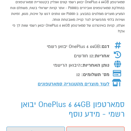
סמארטפון OnePlus 6 64GB יבואן רשמי קונים אונליין בקטגוריית סמארטפונים
במחלקת סמארטפונים ואביזרים בP1000 - אתר קניות ישראלי בטוח, משתלם ונוח
המציע מוצרים מומלצים במבצע. ב-P1000 אנו נותנים דגש על איכות, מגוון, זמינות
ושירות בלתי מתפשרים לצד קנייה מאובטחת ונוחה.
אצלנו, קניות באינטרנט של סמארטפון OnePlus 6 64GB יבואן רשמי שוות לך פי
אלף!
דגם:
OnePlus 6 64GB יבואן רשמי
אחריות:
12 חודשים
נותן האחריות:
היבואן הרישמי
מס' תשלומים:
12
לעוד מוצרים מקטגוריה סמארטפונים
סמארטפון OnePlus 6 64GB יבואן
רשמי - מידע נוסף