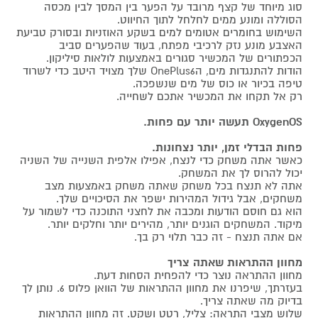
סוג מיוחד של קצף מרובד על הפער בין המסך לבין מכסה
הסוללה ומונע ממים לחלחל לתוך החיווט.
השימוש בחומרים אטומים למים בשקע האוזניות ובסורק טביעת
האצבע מונע נזק לרכיבי מפתח, בעוד שהפערים סביב
הכפתורים של המכשיר סגורים באמצעות לולאות סיליקון.
הודות להתנגדות מים, הOnePlus6 שלך מצויד היטב כדי לשרוד
טיפה בכיור או כוס של מים שנשפכה.
רק אל תקחו את המכשיר אתכם לשחייה.
OxygenOS תעשה יותר עם פחות.
פחות הבדלי זמן, יותר נצחונות.
כאשר אתה משחק כדי לנצח, אפילו אלפית השנייה של השניה
יכול להרוס לך את המשחק.
אתה לא תנצח בכל משחק שאתה משחק באמצעות מצב
משחקים, אבל גידול המהירות ישפר את הסיכויים שלך.
הוא גם חוסם הודעות ומכבה את לחצני התוכנה כדי לשמור על
מיקוד. המשחקים הוגנים יותר, מהירים יותר וחלקים יותר.
אם אתה תנצח - זה כבר תלוי רק בך.
מחוון ההתראות שאתה צריך
מחוון ההתראה נוצר כדי להפחית הסחות דעת.
בעזרתך, שיפרנו את מחוון ההתראות של הוואן פלוס 6. נותן לך
בדיוק מה שאתה צריך.
שלוש מצבי התראה: צליל, רטט ושקט. זה מחוון ההתראות