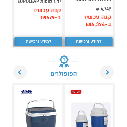
יד 3 קומות EUROLEAP
גם בל
4,749
קנה עכשיו
₪
קנה 
קנה עכשיו
ב-₪679
ב-₪99
ב-₪4,324
למידע ורכישה
למידע ורכישה
ל
Next
Previous
הפופולרים