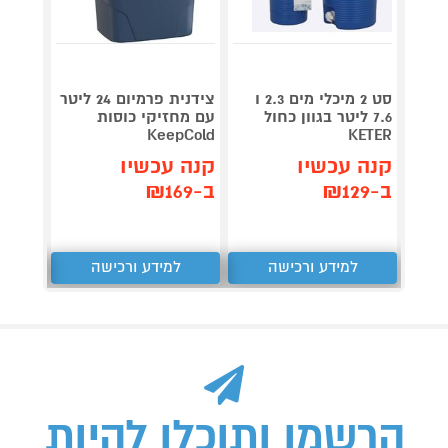
סט 2 מיכלי מים 2.3 ו
צידנית פרמיום 24 ליטר
מאוורר
7.6 ליטר בגוון כחול
עם מחזיקי כוסות
עוצמת
 FAN1
KeepCold
KETER
קנה עכשיו
קנה עכשיו
קנה 
ב-₪129
ב-₪169
ב-₪249
למידע ורכישה
למידע ורכישה
ל
הרשמו ותוכלו להיות