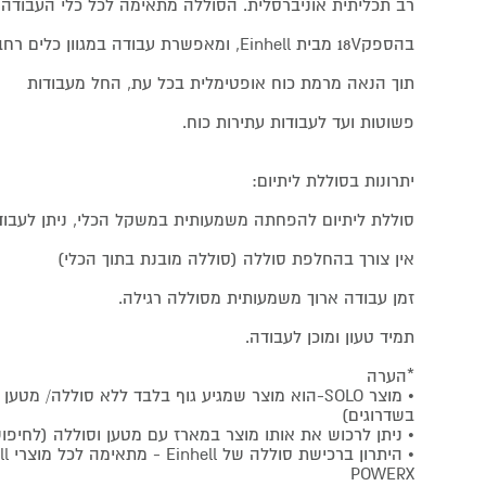
רב תכליתית אוניברסלית. הסוללה מתאימה לכל כלי העבודה
בהספק18V מבית Einhell, ומאפשרת עבודה במגוון כלים רחב
תוך הנאה מרמת כוח אופטימלית בכל עת, החל מעבודות
פשוטות ועד לעבודות עתירות כוח.
יתרונות בסוללת ליתיום:
סוללת ליתיום להפחתה משמעותית במשקל הכלי, ניתן לעבוד
אין צורך בהחלפת סוללה (סוללה מובנת בתוך הכלי)
זמן עבודה ארוך משמעותית מסוללה רגילה.
תמיד טעון ומוכן לעבודה.
*הערה
• מוצר SOLO-הוא מוצר שמגיע גוף בלבד ללא סוללה/ מט
בשדרוגים)
• ניתן לרכוש את אותו מוצר במארז עם מטען וסוללה (לחיפוש המ
POWERX