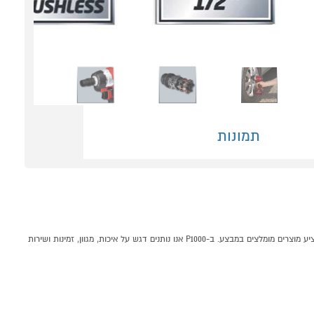
תמונות
מפתח ברגים "1/2 BRUSHLESS (גוף) קומפקטי ונוח להפעלה קונים אונליין בקטגוריית מברגות במחלקת כלי עבודה ותחזוקה בP1000 - אתר קניות ישראלי בטוח, משתלם ונוח המציע מוצרים מומלצים במבצע. ב-P1000 אנו נותנים דגש על איכות, מגוון, זמינות ושירות