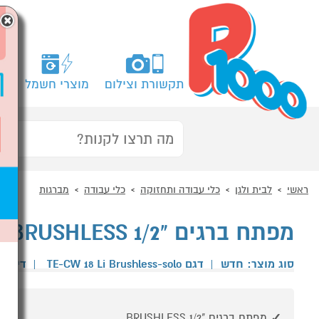
×
תקשורת וצילום
מוצרי חשמל
מח
ראשי
לבית ולגן
כלי עבודה ותחזוקה
כלי עבודה
מברגות
מפתח ברגים "1/2 BRUSHLESS (גוף) קומפקטי ונוח להפעלה
סוג מוצר: חדש
|
דגם TE-CW 18 Li Brushless-solo
|
דירוג
מפתח ברגים "1/2 BRUSHLESS