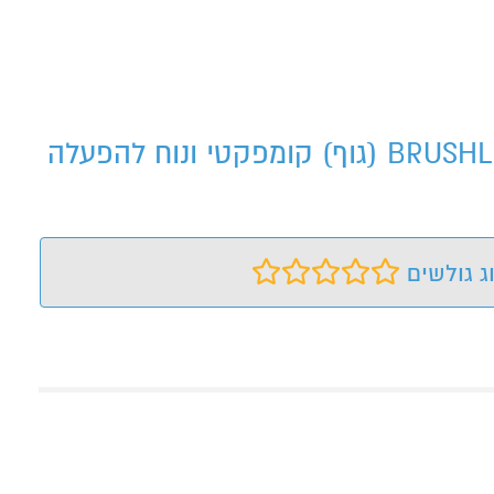
מפתח ברגים "1/2 BRUSHLESS (גוף) קומפקטי ונוח להפעלהמפתח ברגים "1/2 BRUSHLESS (גוף) קומפקטי ונוח להפעלה
ג גולשים