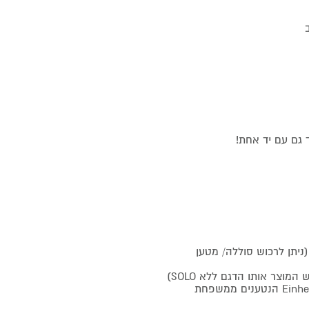
 גם עם יד אחת!
ען (ניתן לרכוש סוללה/ מטען
וצר אותו הדגם ללא SOLO)
• היתרון ברכישת סוללה של Einhell - מתאימה לכל מוצרי Einhell הנטענים ממשפחת