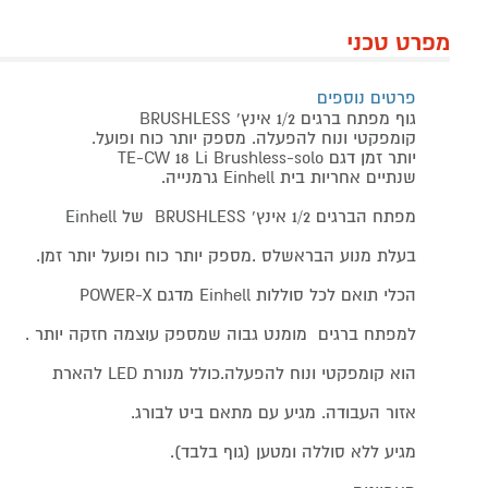
מפרט טכני
פרטים נוספים
גוף מפתח ברגים 1/2 אינץ' BRUSHLESS
קומפקטי ונוח להפעלה. מספק יותר כוח ופועל.
יותר זמן דגם TE-CW 18 Li Brushless-solo
שנתיים אחריות בית Einhell גרמנייה.
מפתח הברגים 1/2 אינץ' BRUSHLESS של Einhell
בעלת מנוע הבראשלס .מספק יותר כוח ופועל יותר זמן.
הכלי תואם לכל סוללות Einhell מדגם POWER-X
למפתח ברגים מומנט גבוה שמספק עוצמה חזקה יותר .
הוא קומפקטי ונוח להפעלה.כולל מנורת LED להארת
אזור העבודה. מגיע עם מתאם ביט לבורג.
מגיע ללא סוללה ומטען (גוף בלבד).