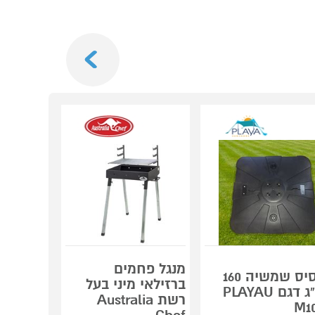
Next
מנגל פחמים
מערכת י
בסיס שמשיה 160
ברזילאי מיני בעל
מאלומיני
ק"ג דגם PLAYAU
רשת Australia
 Garden
M1