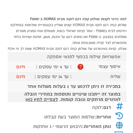
למה כדאי לקנות שולחן קפה דגם לוקה מבית HOMAX ב-P1000
שולחן קפה דגם לוקה מבית HOMAX קונים אונליין בקטגוריית שולחנות במחלקת
רהיטים לבית בP1000 - אתר קניות ישראלי בטוח, משתלם ונוח המציע מוצרים
מומלצים במבצע. ב-P1000 אנו נותנים דגש על איכות, מגוון, זמינות ושירות בלתי
מתפשרים לצד קנייה מאובטחת ונוחה.
אצלנו, קניות באינטרנט של שולחן קפה דגם לוקה מבית HOMAX שוות לך פי אלף!
אפשרויות שילוח בכפוף לתנאי אספקה
איסוף עצמי
| עד 4 ימי עסקים |
חינם
?
שליח
| עד 14 ימי עסקים |
חינם
במכירה זו ניתן לרכוש עד 1 בעלות משלוח אחד
במוצר זה ייתכנו שינויים ותוספות במחירי הובלה
לאזורים מרחקים וגובה קומות.
לצפייה לחץ כאן
דגם:
לוקה
אחריות:
שלמות המוצר בעת קבלתו
נותן האחריות:
היבואן הרשמי י.נ אחזקות