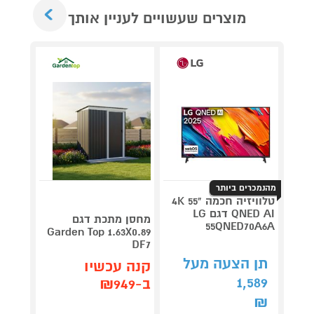
Next
מוצרים שעשויים לעניין אותך
מהנמכרים ביותר
טלוויזיה חכמה "55 4K
QNED AI דגם LG
V 140
מחסן מתכת דגם
55QNED70A6A
תדירא
Garden Top 1.63X0.89
DF7
תן הצעה מעל
תן 
קנה עכשיו
,062
1,589
ב-₪949
₪
₪