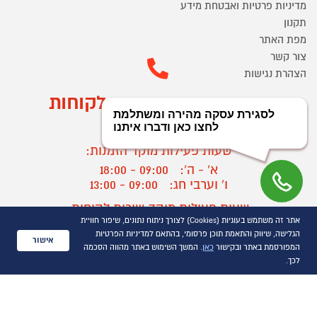
מדיניות פרטיות ואבטחת מידע
תקנון
מפת האתר
צור קשר
הצהרת נגישות
מוקד הזמנות ושירות לקוחות
03-9545370
שעות פעילות מוקד הזמנות:
א' - ה':
09:00 - 18:00
ו' וערבי חג:
09:00 - 13:00
שעות פעילות מוקד שירות לקוחות:
אתר זה משתמש בעוגיות (Cookies) לצורך ניתוח נתונים, שיפור חוויית
א' - ד':
09:00 - 16:30
הגלישה, שיווק והתאמת תוכן פרסומי, בהתאם למדיניות הפרטיות
ה :
09:00 - 16:00
אישור
המפורסמת באתר ובקישור
כאן
. המשך השימוש באתר מהווה הסכמה
חול המועד
09:00 - 15:00
לכך.
?
יצירת קשר/ביטול הזמנה