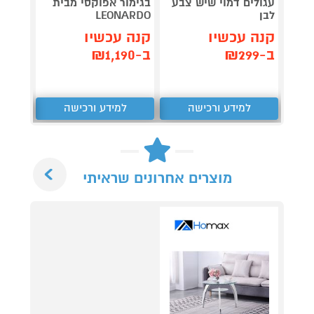
עגולים דמוי שיש צבע
בגימור אפוקסי מבית
עגולי
לבן
LEONARDO
לבן וש
קנה עכשיו
קנה עכשיו
קנה 
ב-₪299
ב-₪1,190
ב-₪299
למידע ורכישה
למידע ורכישה
ל
Next
מוצרים אחרונים שראיתי