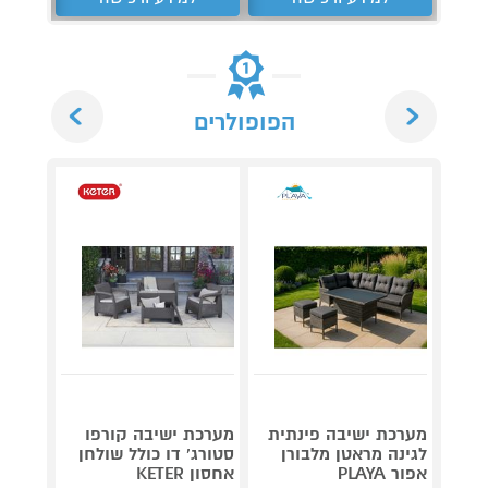
Next
Previous
הפופולרים
מערכת
מערכת ישיבה פינתית
מערכת ישיבה קורפו
מאלומי
לגינה מראטן מלבורן
סטורג' דו כולל שולחן
Garden
אפור PLAYA
אחסון KETER
Casso