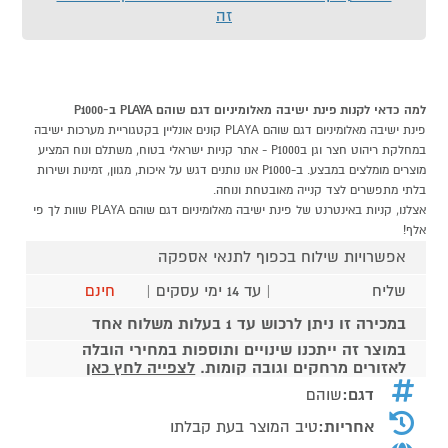
זה
למה כדאי לקנות פינת ישיבה מאלומיניום דגם שוהם PLAYA ב-P1000
פינת ישיבה מאלומיניום דגם שוהם PLAYA קונים אונליין בקטגוריית מערכות ישיבה
במחלקת ריהוט חצר וגן בP1000 - אתר קניות ישראלי בטוח, משתלם ונוח המציע
מוצרים מומלצים במבצע. ב-P1000 אנו נותנים דגש על איכות, מגוון, זמינות ושירות
בלתי מתפשרים לצד קנייה מאובטחת ונוחה.
אצלנו, קניות באינטרנט של פינת ישיבה מאלומיניום דגם שוהם PLAYA שוות לך פי
אלף!
אפשרויות שילוח בכפוף לתנאי אספקה
שליח
| עד 14 ימי עסקים |
חינם
במכירה זו ניתן לרכוש עד 1 בעלות משלוח אחד
במוצר זה ייתכנו שינויים ותוספות במחירי הובלה
לאזורים מרחקים וגובה קומות.
לצפייה לחץ כאן
דגם:
שוהם
אחריות:
טיב המוצר בעת קבלתו