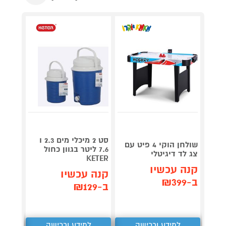
סט 2 מיכלי מים 2.3 ו
מנגל 
שולחן הוקי 4 פיט עם
7.6 ליטר בגוון כחול
מיני 
צג לד דיגיטלי
a Chef
KETER
קנה עכשיו
קנה עכשיו
קנה 
ב-₪399
ב-₪129
ב-₪489
למידע ורכישה
למידע ורכישה
ל