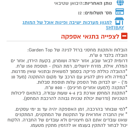
נותן האחריות:
היבואן שטיבאי
מס' תשלומים:
12
למגוון מערכות ישיבה ופינות אוכל של המותג
SHTIBAY
לצפייה בתנאי אספקה
הובלות והתקנת מחסני ברזל לגינה של Garden Top:
הובלה בלבד 0 ש"ח.
דרומית לבאר שבע, אזור יהודה ושומרון, בקעת הירדן, אזור ים
המלח, אילת, מזרח ירושלים, רמת הגולן - תוספת 150 ש"ח.
*ההובלה כוללת פריקה בסמוך למשאית ובתנאי שאין מדרגות.
*במידה ולא ניתן להגיע עם הרכב עד מקום ההתקנה (מעל 10
מ') - יש לבדוק מול הספק עלות תוספת סבלות.
*התקנה (למעט אזורים חריגים) - 800 ש"ח.
*התקנת המחסן אורכת בין 4-6 שעות עבודה, בהתאם ליכולות
הטכניות (נדרשת יכולת טכנית גבוהה להרכבת המחסן).
*למי שבוחר בהרכבה, זמן האספקה יהיה עד 21 ימי עסקים.
* אין החברה אחראית על התקנות של המתקנים, המתקנים
שאנו עובדים אתם הם חיצוניים ולא עובדים של החברה. הלקוח
יכול לבחור להתקין בעצמו או להזמין מתקין מטעמו.