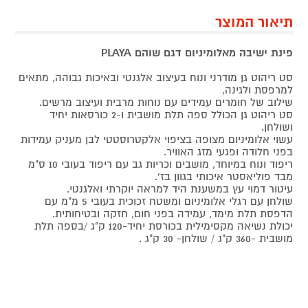
תיאור המוצר
פינת ישיבה מאלומיניום דגם שוהם PLAYA
סט ריהוט גן מודרני ונוח בעיצוב אלגנטי ובאיכות גבוהה, מתאים
למרפסת ולגינה,
שילוב של חומרים עמידים עם נוחות מרבית ועיצוב מרשים.
סט ריהוט גן הכולל ספה תלת מושבית ו-2 כורסאות יחיד
ושולחן.
עשוי אלומיניום מצופה בציפוי אלקטרוסטטי לבן מעניק עמידות
בפני חלודה ופגעי מזג האוויר.
ריפוד ונוח במיוחד, מושבים וכריות גב עם ריפוד בעובי 10 ס"מ
מבד פוליאסטר איכותי בגוון בז'.
עיטור דמוי עץ במשענת היד למראה יוקרתי ואלגנטי.
שולחן עם רגלי אלומיניום ומשטח זכוכית בעובי 5 מ"מ עם
הדפסת תלת מימד, עמידה בפני חום, חזקה ובטיחותית.
יכולת נשיאה מקסימילית בכורסת יחיד-120 ק"ג /בספה תלת
מושבית -360 ק"ג / שולחן- 30 ק"ג .