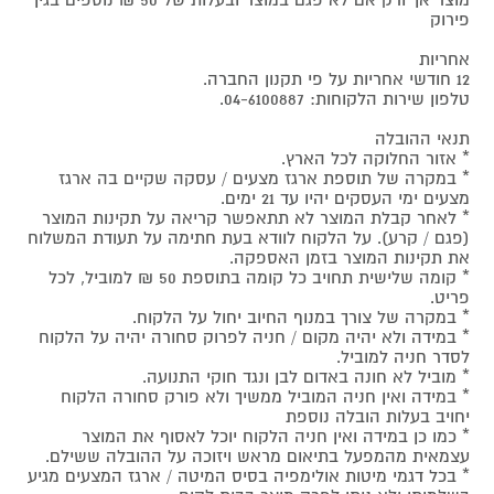
מוצר אך ורק אם לא פגם במוצר ובעלות של 50 ₪ נוספים בגין
פירוק
אחריות
12 חודשי אחריות על פי תקנון החברה.
טלפון שירות הלקוחות: 04-6100887.
תנאי ההובלה
* אזור החלוקה לכל הארץ.
* במקרה של תוספת ארגז מצעים / עסקה שקיים בה ארגז
מצעים ימי העסקים יהיו עד 21 ימים.
* לאחר קבלת המוצר לא תתאפשר קריאה על תקינות המוצר
(פגם / קרע). על הלקוח לוודא בעת חתימה על תעודת המשלוח
את תקינות המוצר בזמן האספקה.
* קומה שלישית תחויב כל קומה בתוספת 50 ₪ למוביל, לכל
פריט.
* במקרה של צורך במנוף החיוב יחול על הלקוח.
* במידה ולא יהיה מקום / חניה לפרוק סחורה יהיה על הלקוח
לסדר חניה למוביל.
* מוביל לא חונה באדום לבן ונגד חוקי התנועה.
* במידה ואין חניה המוביל ממשיך ולא פורק סחורה הלקוח
יחויב בעלות הובלה נוספת
* כמו כן במידה ואין חניה הלקוח יוכל לאסוף את המוצר
עצמאית מהמפעל בתיאום מראש ויזוכה על ההובלה ששילם.
* בכל דגמי מיטות אולימפיה בסיס המיטה / ארגז המצעים מגיע