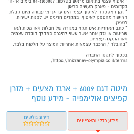
* איסוף עצמי בתיאום מראש בטלפון: 04-6100887 בימים א'-ה'
בקדומים - פארק תעשיה בראון.
* זמן האספקה לאיסוף עצמי הינו עד 14 ימי עבודה מיום קבלת
האישור מהספק לאיסוף. במקרים חריגים יש לפנות ישירות
לספק.
* כתב האחריות אינו תקף במקרה של חבלות ו/או מכות ו/או
שריטות או נזק אחר אשר עשוי להיגרם במהלך הובלה עצמית
ו/או התקנה עצמית.
*בהובלה / הרכבה עצמאית אחריות המוצר על הלקוח בלבד.
בכפוף לתקנון החברה
https://mizraney-olympia.co.il/terms/
מיטה דגם 6009 + ארגז מצעים + מזרן
קפיצים אולימפיה - מידע נוסף
דירוג גולשים
מידע כללי ומאפיינים