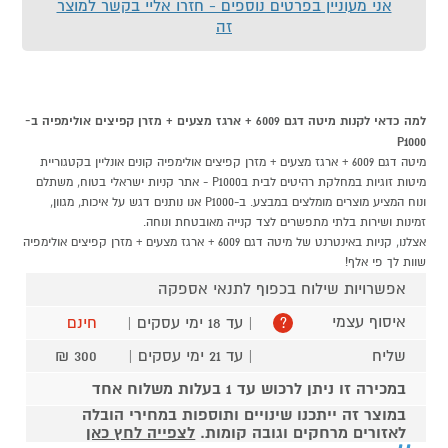
אני מעוניין בפרטים נוספים - חזרו אליי בקשר למוצר
זה
למה כדאי לקנות מיטה דגם 6009 + ארגז מצעים + מזרן קפיצים אולימפיה ב-
P1000
מיטה דגם 6009 + ארגז מצעים + מזרן קפיצים אולימפיה קונים אונליין בקטגוריית
מיטות זוגיות במחלקת רהיטים לבית בP1000 - אתר קניות ישראלי בטוח, משתלם
ונוח המציע מוצרים מומלצים במבצע. ב-P1000 אנו נותנים דגש על איכות, מגוון,
זמינות ושירות בלתי מתפשרים לצד קנייה מאובטחת ונוחה.
אצלנו, קניות באינטרנט של מיטה דגם 6009 + ארגז מצעים + מזרן קפיצים אולימפיה
שוות לך פי אלף!
אפשרויות שילוח בכפוף לתנאי אספקה
איסוף עצמי
| עד 18 ימי עסקים |
חינם
?
שליח
| עד 21 ימי עסקים |
300 ₪
במכירה זו ניתן לרכוש עד 1 בעלות משלוח אחד
במוצר זה ייתכנו שינויים ותוספות במחירי הובלה
לאזורים מרחקים וגובה קומות.
לצפייה לחץ כאן