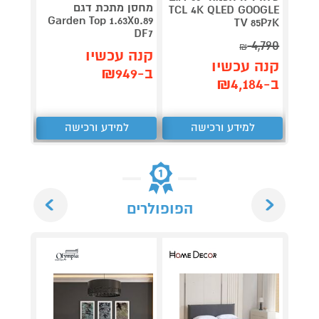
V 140
מחסן מתכת דגם
TCL 4K QLED GOOGLE
תדירא
Garden Top 1.63X0.89
TV 85P7K
DF7
4,790
₪
תן 
קנה עכשיו
קנה עכשיו
,062
ב-₪949
ב-₪4,184
₪
למידע ורכישה
למידע ורכישה
ל
Next
Previous
הפופולרים