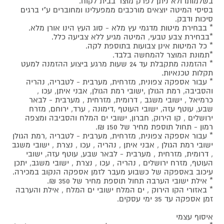
בשלמותו ולא ניתן לפרק מוצר בבית לקוח.
בסיסי המיטה יוצאים מורכבים ממפעלינו ומחוברים ע"י ברגים
סיכות ודבק.
* בבחירת מיטות מדגמי עץ מלא - סוג העץ הינו אורן מלא.
*בבחירת צבע טבעי, המיטה מגיע ללא צביעה כלל.
* כל המיטות אינן צבועות בתוספת לקה.
*תמונת המוצר להמחשה בלבד.
* ההזמנה מתקבלת עד 24 שעות מרגע ביצוע ההזמנה למעט
תקלות טכנאיות.
* עבור אספקה צפונית, מזרחית, מערבית - לטבריה, נהריה
והסביבה, רמת הגולן ,ישובי רמת הגולן, אבני איתן, עכו ,
כרמיאל , ישובי משגב , דרומית, מזרחית , מערבית - לבאר
שבע, עוטף עזה, ישובי העוטף ,דימונה , ערד, ירוחם, מזרח
ירושלים , קו הירוק, חברון, ישובי ים המלח והסביבה ומצפה
רמון - תחול תוספת מחיר של 150 ₪.
* עבור אספקה צפונית, מזרחית, מערבית - לטבריה ,רמת הגולן
ישובי רמת הגולן , אבני איתן , נהריה , עכו , נצרת , ישובי משגב
, דרומית, מזרחית , מערבית - לבאר שבע, עוטף עזה, ישובי
העוטף, מזרח ירושלים , נהריה , עכו , נצרת , ישובי משגב, יתכן
עיכוב באספקה של כשבוע מעבר לזמן אספקה הנקוב במכירה.
* אילת ישובי הערבה תחול תוספת מחיר של 350 ₪.
* באזורי הקו הירוק , ים המלח ישובי ים המלח , אילת והערבה
זמן אספקה עד 35 ימי עסקים.
איסוף עצמי