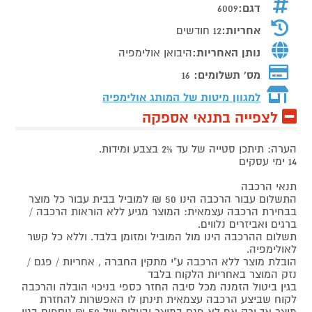
דגם:
6009
אחריות:
12 חודשים
נותן האחריות:
היבואן אולימפיה
מס' תשלומים:
16
למגוון מיטות של המותג
אולימפיה
לצפייה בתנאי אספקה
הערה: תיתכן סטייה של עד 2% בצבע ומידות.
14 ימי עסקים
תנאי הרכבה
התשלום עבור הרכבה הינו 50 ₪ למוביל בבית עבור כל מוצר
בבחירת הרכבה עצמאית: המוצר מגיע ללא הוראות הרכבה /
ברגים ואביזרים נלווים.
תשלום ההרכבה הינו מול המוביל ומזומן בלבד. וללא כל קשר
לאולימפיה.
הובלת מוצר ללא הרכבה ע"י מתקין החברה , אחריות / פגם /
נזק המוצר באחריות הלקוח בלבד
בגין ביטול הזמנה מכל סיבה החזר כספי בניכוי הובלה והרכבה
לקוח שביצע הרכבה עצמאית תינתן לו האפשרות להחזרת