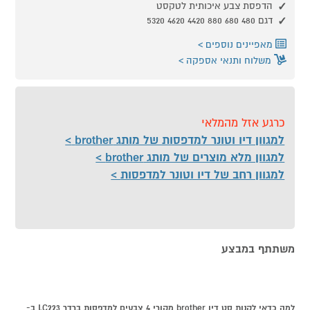
הדפסת צבע איכותית לטקסט
דגם 480 680 880 4420 4620 5320
מאפיינים נוספים
משלוח ותנאי אספקה
כרגע אזל מהמלאי
למגוון דיו וטונר למדפסות של מותג brother
למגוון מלא מוצרים של מותג brother
למגוון רחב של דיו וטונר למדפסות
משתתף במבצע
למה כדאי לקנות סט דיו brother מקורי 4 צבעים למדפסות ברדר LC223 ב-