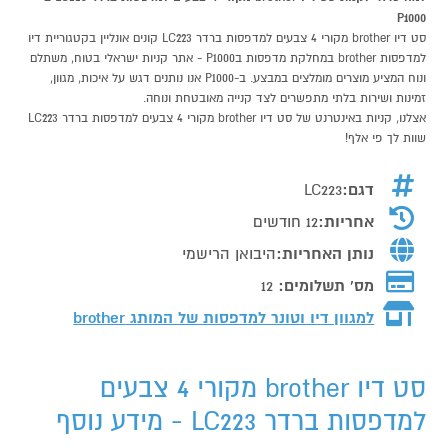
P1000
סט דיו brother מקורי 4 צבעים למדפסות ברדר LC223 קונים אונליין בקטגוריית דיו
למדפסות brother במחלקת מדפסות בP1000 - אתר קניות ישראלי בטוח, משתלם
ונוח המציע מוצרים מומלצים במבצע. ב-P1000 אנו נותנים דגש על איכות, מגוון,
זמינות ושירות בלתי מתפשרים לצד קנייה מאובטחת ונוחה.
אצלנו, קניות באינטרנט של סט דיו brother מקורי 4 צבעים למדפסות ברדר LC223
שוות לך פי אלף!
דגם:
LC223
אחריות:
12 חודשים
נותן האחריות:
היבואן הרישמי
מס' תשלומים:
12
למגוון דיו וטונר למדפסות של המותג
brother
סט דיו brother מקורי 4 צבעים
למדפסות ברדר LC223 - מידע נוסף