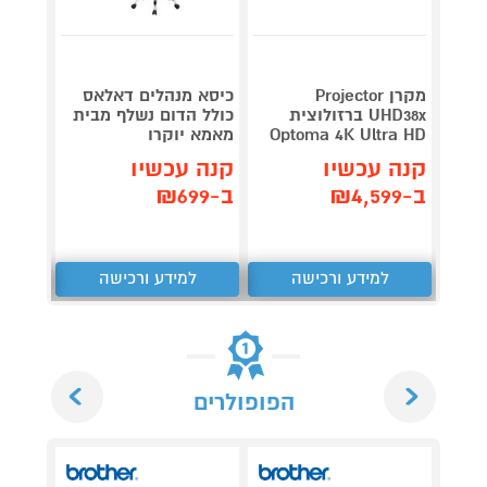
מקרן Projector
כיסא מנהלים דאלאס
שולחן
UHD38x ברזולוצית
כולל הדום נשלף מבית
מבית HOMAX
Optoma 4K Ultra HD
מאמא יוקרו
קנה 
קנה עכשיו
קנה עכשיו
ב-₪599
ב-₪4,599
ב-₪699
למידע ורכישה
למידע ורכישה
ל
Next
Previous
הפופולרים