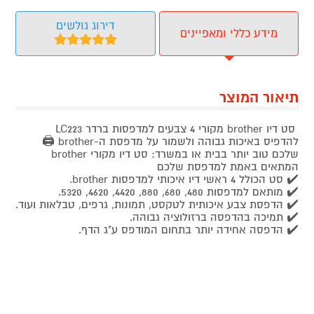
דירוג גולשים
מידע כללי ומאפיינים
תיאור המוצר
סט דיו brother מקורי 4 צבעים למדפסות ברדר LC223
להדפיס באיכות גבוהה ולשמור על מדפסת ה-brother 🖨️
שלכם טוב יותר בבית או במשרד: סט דיו מקורי brother
המתאים באמת למדפסת שלכם
✔️ סט הכולל 4 ראשי דיו איכותי למדפסות brother.
✔️ מותאם למדפסות 480, 680, 880, 4420, 4620, 5320.
✔️ הדפסת צבע איכותית לטקסט, תמונות, גרפים, טבלאות ועוד.
✔️ תמיכה בהדפסה ברזולוציה גבוהה.
✔️ הדפסה אחידה יותר בתחום המודפס ע"ג הדף.